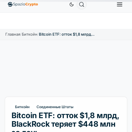
Ethereum
1 880,58 $
Tether
0,9991 $
BNB
58
.10%
ETH
↑1.90%
USDT
↑0.00%
BNB
Главная
/
Биткойн
/
Bitcoin ETF: отток $1,8 млрд, BlackRock теряет $448 млн за день
Биткойн
Соединенные Штаты
Bitcoin ETF: отток $1,8 млрд,
BlackRock теряет $448 млн