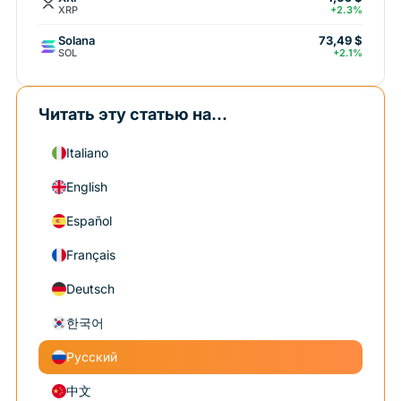
XRP
+2.3%
Solana
73,49 $
SOL
+2.1%
Читать эту статью на...
Italiano
English
Español
Français
Deutsch
한국어
Русский
中文