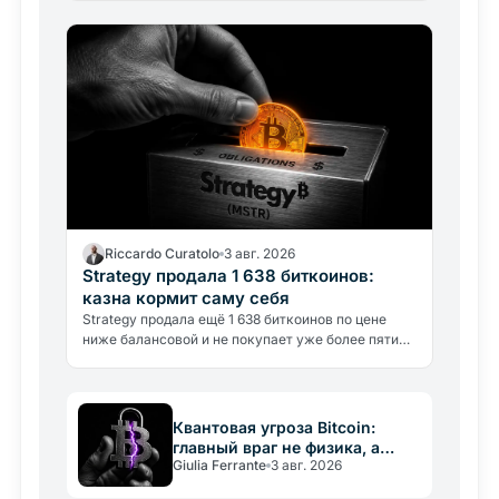
потребляет около 1…
Riccardo Curatolo
3 авг. 2026
Strategy продала 1 638 биткоинов:
казна кормит саму себя
Strategy продала ещё 1 638 биткоинов по цене
ниже балансовой и не покупает уже более пяти
недель. Впервые крупнейшее биткоин-
казначейство финансирует само себя.
Квантовая угроза Bitcoin:
главный враг не физика, а
Giulia Ferrante
3 авг. 2026
медлительность