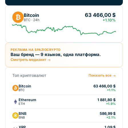
63 466,00 $
Bitcoin
₿
BTC · 24h
+1.10%
РЕКЛАМА НА SPAZIOCRYPTO
Ваш бренд — 9 языков, одна платформа.
Смотреть медиакит →
Топ криптовалют
Показать все →
Bitcoin
63 466,00 $
BTC
+1.1%
Ethereum
1 881,80 $
ETH
+1.9%
BNB
586,99 $
BNB
+2.1%
XRP
1,09 $