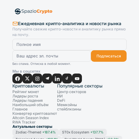
Ежедневная крипто-аналитика и новости рынка
Получайте свежие крипто-новости и аналитику рынка прямо
на почту.
Подписаться
Без спама. Отписка в любой момент.
Мы в соцсетях
Криптовалюты
Популярные секторы
Рейтинг монет
Центр секторов
Лидеры роста
ИИ
Лидеры падения
DeFi
Наибольший объём
Мемкойны
Главное
стейблкоины
Конвертер криптовалют
Altcoin Season Index
RWA Tracker
Актуальные секторы
Zodiac-Themed
+187.4%
ST0x Ecosystem
+137.7%