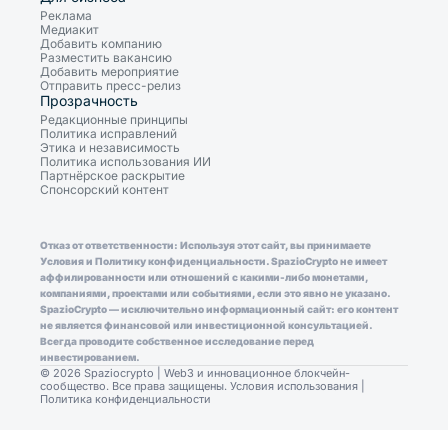
Реклама
Медиакит
Добавить компанию
Разместить вакансию
Добавить мероприятие
Отправить пресс-релиз
Прозрачность
Редакционные принципы
Политика исправлений
Этика и независимость
Политика использования ИИ
Партнёрское раскрытие
Спонсорский контент
Отказ от ответственности: Используя этот сайт, вы принимаете
Условия и Политику конфиденциальности. SpazioCrypto не имеет
аффилированности или отношений с какими-либо монетами,
компаниями, проектами или событиями, если это явно не указано.
SpazioCrypto — исключительно информационный сайт: его контент
не является финансовой или инвестиционной консультацией.
Всегда проводите собственное исследование перед
инвестированием.
© 2026 Spaziocrypto | Web3 и инновационное блокчейн-
сообщество. Все права защищены.
Условия использования
|
Политика конфиденциальности