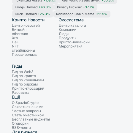
Tokenized Assets
+108.1%
Real World Assets (RWA)
+50.3%
Emoji-Themed
+46.3%
Privacy Browser
+37.7%
Duck-Themed
+25.3%
Robinhood Chain Meme
+22.9%
Крипто Новости
Экосистема
Центр новостей
Центр каталога
Биткойн
Компании
ethereum
Люди
Xrp
Продукты
DeFi
Крипто-вакансии
NFT
Мероприятия
стейблкоины
Пресс-релизы
Гиды
Гид по Web3
Гид по крипто
Гид по кошелькам
Гид по биржам
Крипто-глоссарий
Рассылка
Ещё
О SpazioCrypto
Связаться с нами
Частые вопросы
Стать участником
Бесплатные виджеты
Оговорки
RSS-лента
Для бизнеса