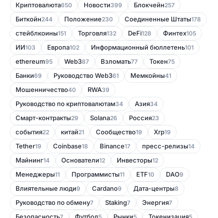
Криптовалюта
Новости
Блокчейн
650
399
257
Биткойн
Положение
Соединенные Штаты
244
230
178
стейблкоины
Торговля
DeFi
Финтех
151
132
128
105
ИИ
Европа
Информационный бюллетень
103
102
101
ethereum
Web3
Bзломать
Токен
95
87
77
75
Банки
Руководство Web3
Мемкойны
69
61
41
Мошенничество
RWA
40
39
Руководство по криптовалютам
Азия
34
34
Смарт-контракты
Solana
Россия
29
26
23
события
китай
Сообщество
Xrp
22
21
19
19
Tether
Coinbase
Binance
пресс-релизы
19
18
17
14
Майнинг
Основатели
Инвесторы
14
12
12
Менеджеры
Программисты
ETF
DAO
11
11
10
9
Влиятельные люди
Cardano
Дата-центры
9
9
8
Руководство по обмену
Staking
Энергия
7
7
7
Безопасность
Футбол
Рынки
Токенизация
7
5
5
5