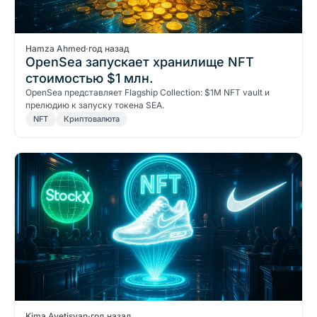
Hamza Ahmed
·
год назад
OpenSea запускает хранилище NFT
стоимостью $1 млн.
OpenSea представляет Flagship Collection: $1M NFT vault и
прелюдию к запуску токена SEA.
NFT
Криптовалюта
Kima Avetisyan
·
год назад