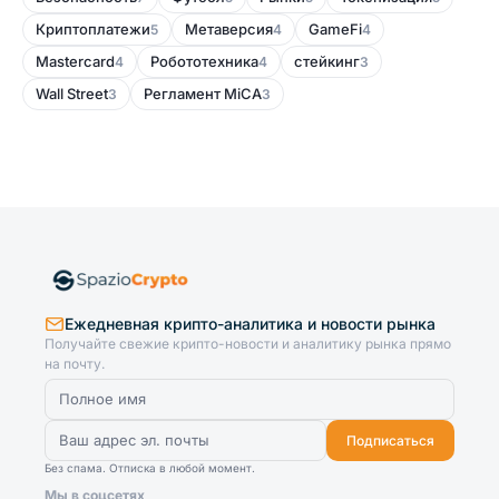
Криптоплатежи
Метаверсия
GameFi
5
4
4
Mastercard
Робототехника
стейкинг
4
4
3
Wall Street
Регламент MiCA
3
3
Ежедневная крипто-аналитика и новости рынка
Получайте свежие крипто-новости и аналитику рынка прямо
на почту.
Подписаться
Без спама. Отписка в любой момент.
Мы в соцсетях