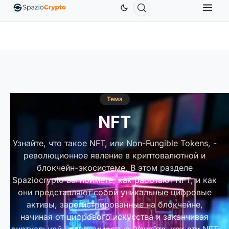
Ethereum
1 880,58 $
Tether
0,9991 $
BNB
586
10%
ETH
↑1.90%
USDT
↑0.00%
BNB
Тема
NFT
Узнайте, что такое NFT, или Non-Fungible Tokens, -
революционное явление в криптовалютной и
блокчейн-экосистеме. В этом разделе
Spaziocrypto вы поймете, как работают NFT, и как
они представляют собой уникальные цифровые
активы, зарегистрированные на блокчейне,
начиная от цифрового искусства и заканчивая