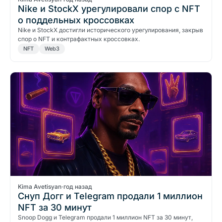
Nike и StockX урегулировали спор с NFT
о поддельных кроссовках
Nike и StockX достигли исторического урегулирования, закрыв
спор о NFT и контрафактных кроссовках.
NFT
Web3
Kima Avetisyan
·
год назад
Снуп Догг и Telegram продали 1 миллион
NFT за 30 минут
Snoop Dogg и Telegram продали 1 миллион NFT за 30 минут,