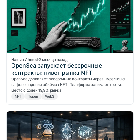
Hamza Ahmed
·
2 месяца назад
OpenSea запускает бессрочные
контракты: пивот рынка NFT
OpenSea добавляет бессрочные контракты через Hyperliquid
на фоне падения объёмов NFT. Платформа занимает третье
место с долей 19,9% рынка.
NFT
Токен
Web3