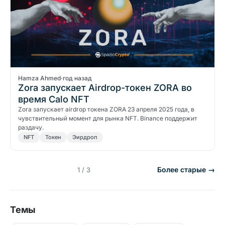
Hamza Ahmed
·
год назад
Zora запускает Airdrop-токен ZORA во
время Calo NFT
Zora запускает airdrop токена ZORA 23 апреля 2025 года, в
чувствительный момент для рынка NFT. Binance поддержит
раздачу.
NFT
Токен
Эирдроп
Более старые →
1 / 3
Темы