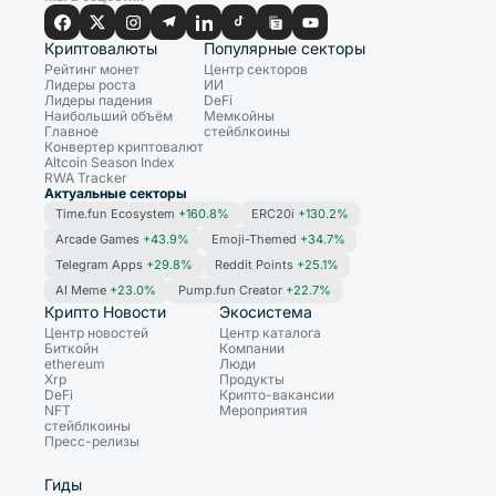
Криптовалюты
Популярные секторы
Рейтинг монет
Центр секторов
Лидеры роста
ИИ
Лидеры падения
DeFi
Наибольший объём
Мемкойны
Главное
стейблкоины
Конвертер криптовалют
Altcoin Season Index
RWA Tracker
Актуальные секторы
Time.fun Ecosystem
+160.8%
ERC20i
+130.2%
Arcade Games
+43.9%
Emoji-Themed
+34.7%
Telegram Apps
+29.8%
Reddit Points
+25.1%
AI Meme
+23.0%
Pump.fun Creator
+22.7%
Крипто Новости
Экосистема
Центр новостей
Центр каталога
Биткойн
Компании
ethereum
Люди
Xrp
Продукты
DeFi
Крипто-вакансии
NFT
Мероприятия
стейблкоины
Пресс-релизы
Гиды