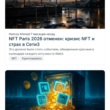
Hamza Ahmed
·
7 месяцев назад
NFT Paris 2026 отменен: кризис NFT и
страх в Сети3
Это должно было стать событием, обведенным красным в
календаре каждого энтузиаста Web3.
NFT
Криптовалюта