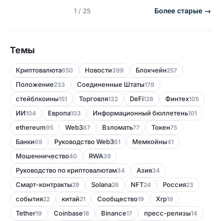
Более старые →
1 / 25
Темы
Криптовалюта
Новости
Блокчейн
650
399
257
Положение
Соединенные Штаты
233
179
стейблкоины
Торговля
DeFi
Финтех
151
132
128
105
ИИ
Европа
Информационный бюллетень
104
103
101
ethereum
Web3
Bзломать
Токен
95
87
77
75
Банки
Руководство Web3
Мемкойны
69
61
41
Мошенничество
RWA
40
39
Руководство по криптовалютам
Азия
34
34
Смарт-контракты
Solana
NFT
Россия
29
26
24
23
события
китай
Сообщество
Xrp
22
21
19
19
Tether
Coinbase
Binance
пресс-релизы
19
18
17
14