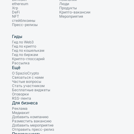
ethereum
Люди
Xrp
Продукты
DeFi
Крипто-вакансии
NFT
Мероприятия
стейблкоины
Пресс-релизы
Гиды
Гид по Web3
Гид по крипто
Гид по кошелькам
Гид по биржам
Крипто-глоссарий
Рассылка
Ещё
О SpazioCrypto
Связаться с нами
Частые вопросы
Стать участником
Бесплатные виджеты
Оговорки
RSS-лента
Для бизнеса
Реклама
Медиакит
Добавить компанию
Разместить вакансию
Добавить мероприятие
Отправить пресс-релиз
Прозрачность