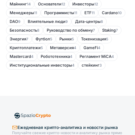
Майнинг
Основатели
Инвесторы
14
12
12
Менеджеры
Программисты
ETF
Cardano
11
11
11
10
DAO
Влиятельные люди
Дата-центры
9
9
8
Безопасность
Руководство по обмену
Staking
8
7
7
Энергия
Футбол
Рынки
Токенизация
7
5
5
5
Криптоплатежи
Метаверсия
GameFi
5
4
4
Mastercard
Робототехника
Регламент MiCA
4
4
4
Институциональные инвесторы
стейкинг
4
3
Ежедневная крипто-аналитика и новости рынка
Получайте свежие крипто-новости и аналитику рынка прямо