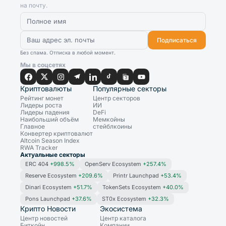
на почту.
Подписаться
Без спама. Отписка в любой момент.
Мы в соцсетях
Криптовалюты
Популярные секторы
Рейтинг монет
Центр секторов
Лидеры роста
ИИ
Лидеры падения
DeFi
Наибольший объём
Мемкойны
Главное
стейблкоины
Конвертер криптовалют
Altcoin Season Index
RWA Tracker
Актуальные секторы
ERC 404
+998.5%
OpenServ Ecosystem
+257.4%
Reserve Ecosystem
+209.6%
Printr Launchpad
+53.4%
Dinari Ecosystem
+51.7%
TokenSets Ecosystem
+40.0%
Pons Launchpad
+37.6%
ST0x Ecosystem
+32.3%
Крипто Новости
Экосистема
Центр новостей
Центр каталога
Биткойн
Компании