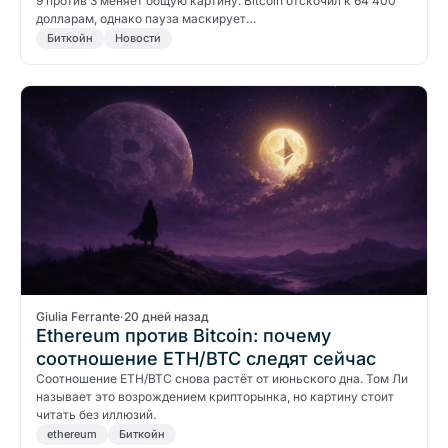
9 против 3 меняет общую картину. Bitcoin отскочил к 64 400
долларам, однако пауза маскирует…
Биткойн
Новости
Giulia Ferrante
·
20 дней назад
Ethereum против Bitcoin: почему
соотношение ETH/BTC следят сейчас
Соотношение ETH/BTC снова растёт от июньского дна. Том Ли
называет это возрождением крипторынка, но картину стоит
читать без иллюзий.
ethereum
Биткойн