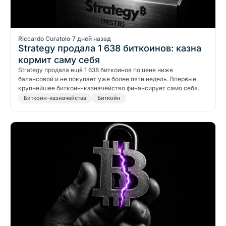
Riccardo Curatolo
·
7 дней назад
Strategy продала 1 638 биткоинов: казна
кормит саму себя
Strategy продала ещё 1 638 биткоинов по цене ниже
балансовой и не покупает уже более пяти недель. Впервые
крупнейшее биткоин-казначейство финансирует само себя.
Биткоин-казначейства
Биткойн