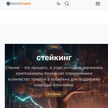
$
Ethereum
1 880,58 $
Tether
0,9991 $
BNB
↑1.10%
ETH
↑1.90%
USDT
↑0.00%
BNB
Тема
стейкинг
Стакинг - это процесс, в ходе которого держатель
криптовалюты блокирует определенное
количество токенов в кошельке для поддержки
операций блокчейна.
3 статей