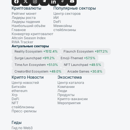
Криптовалюты
Популярные секторы
Рейтинг монет
Центр секторов
Лидеры роста
ИИ
Лидеры падения
DeFi
Наибольший объём
Мемкойны
Главное
стейблкоины
Конвертер криптовалют
Altcoin Season Index
RWA Tracker
Актуальные секторы
Reality Ecosystem
+1512.4%
Flaunch Ecosystem
+977.2%
Surge Launchpad
+911.2%
Emoji-Themed
+57.5%
Time.fun Ecosystem
+51.0%
NFT Launchpad
+49.5%
CreatorBid Ecosystem
+49.0%
Arcade Games
+30.8%
Крипто Новости
Экосистема
Центр новостей
Центр каталога
Биткойн
Компании
ethereum
Люди
Xrp
Продукты
DeFi
Крипто-вакансии
NFT
Мероприятия
стейблкоины
Пресс-релизы
Гиды
Гид по Web3