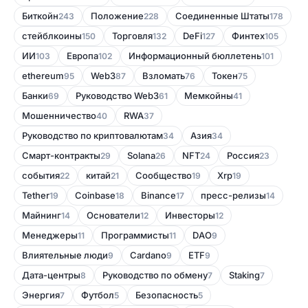
Биткойн
Положение
Соединенные Штаты
243
228
178
стейблкоины
Торговля
DeFi
Финтех
150
132
127
105
ИИ
Европа
Информационный бюллетень
103
102
101
ethereum
Web3
Bзломать
Токен
95
87
76
75
Банки
Руководство Web3
Мемкойны
69
61
41
Мошенничество
RWA
40
37
Руководство по криптовалютам
Азия
34
34
Смарт-контракты
Solana
NFT
Россия
29
26
24
23
события
китай
Сообщество
Xrp
22
21
19
19
Tether
Coinbase
Binance
пресс-релизы
19
18
17
14
Майнинг
Основатели
Инвесторы
14
12
12
Менеджеры
Программисты
DAO
11
11
9
Влиятельные люди
Cardano
ETF
9
9
9
Дата-центры
Руководство по обмену
Staking
8
7
7
Энергия
Футбол
Безопасность
7
5
5