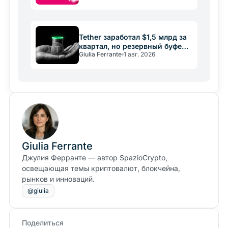
Tether заработал $1,5 млрд за
квартал, но резервный буфер
Giulia Ferrante
1 авг. 2026
упал вдвое
Giulia Ferrante
Джулия Ферранте — автор SpazioCrypto,
освещающая темы криптовалют, блокчейна,
рынков и инноваций.
@giulia
Поделиться