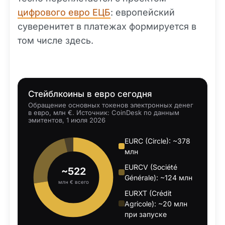
цифрового евро ЕЦБ
: европейский
суверенитет в платежах формируется в
том числе здесь.
Стейблкоины в евро сегодня
Обращение основных токенов электронных денег
в евро, млн €. Источник: CoinDesk по данным
эмитентов, 1 июля 2026
EURC (Circle): ~378
млн
EURCV (Société
~522
Générale): ~124 млн
млн € всего
EURXT (Crédit
Agricole): ~20 млн
при запуске