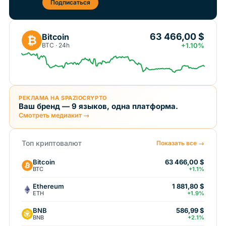
Подписаться
63 466,00 $
Bitcoin
₿
BTC · 24h
+1.10%
РЕКЛАМА НА SPAZIOCRYPTO
Ваш бренд — 9 языков, одна платформа.
Смотреть медиакит →
Топ криптовалют
Показать все →
Bitcoin
63 466,00 $
BTC
+1.1%
Ethereum
1 881,80 $
ETH
+1.9%
BNB
586,99 $
BNB
+2.1%