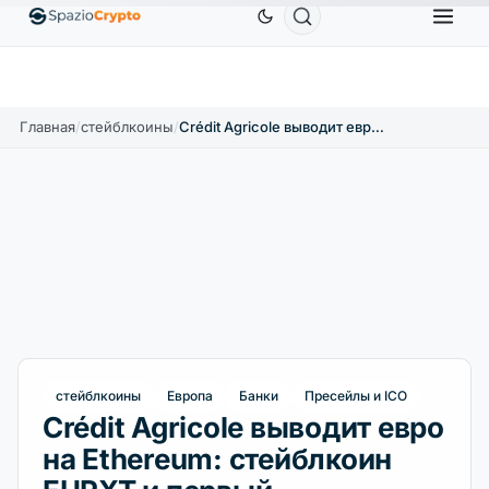
Ethereum
1 880,58 $
Tether
0,9991 $
BNB
586
.10%
ETH
↑1.90%
USDT
↑0.00%
BNB
Главная
/
стейблкоины
/
Crédit Agricole выводит евро на Ethereum: стейблкоин EURXT и первый токенизированный фонд
стейблкоины
Европа
Банки
Пресейлы и ICO
Crédit Agricole выводит евро
на Ethereum: стейблкоин