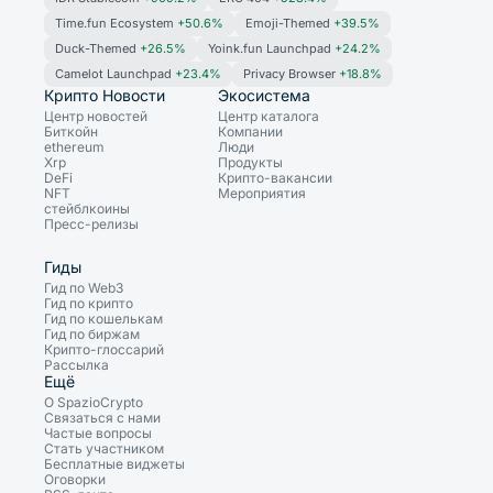
Time.fun Ecosystem
+50.6%
Emoji-Themed
+39.5%
Duck-Themed
+26.5%
Yoink.fun Launchpad
+24.2%
Camelot Launchpad
+23.4%
Privacy Browser
+18.8%
Крипто Новости
Экосистема
Центр новостей
Центр каталога
Биткойн
Компании
ethereum
Люди
Xrp
Продукты
DeFi
Крипто-вакансии
NFT
Мероприятия
стейблкоины
Пресс-релизы
Гиды
Гид по Web3
Гид по крипто
Гид по кошелькам
Гид по биржам
Крипто-глоссарий
Рассылка
Ещё
О SpazioCrypto
Связаться с нами
Частые вопросы
Стать участником
Бесплатные виджеты
Оговорки