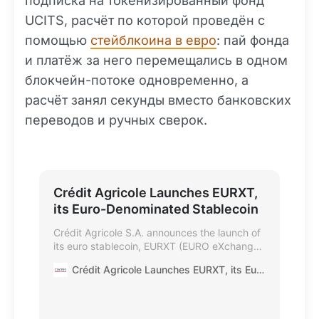
подписка на токенизированный фонд
UCITS, расчёт по которой проведён с
помощью
стейблкоина в евро
: пай фонда
и платёж за него перемещались в одном
блокчейн-потоке одновременно, а
расчёт занял секунды вместо банковских
переводов и ручных сверок.
Crédit Agricole Launches EURXT,
its Euro-Denominated Stablecoin
Crédit Agricole S.A. announces the launch of
its euro stablecoin, EURXT (EURO eXchange
Token), alongside the first subscription via
Crédit Agricole Launches EURXT, its Euro-Denominated Stablecoin
EURXT into a tokenised Amundi money
market fund, a European first. This
transaction marks a significant milestone in
the development of on-chain settlement