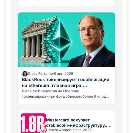
составила от 0,30% до почти 9%. Блокчейн
обходится в 0,4%, остальное…
Giulia Ferrante
5 авг. 2026
BlackRock токенизирует гособлигации
на Ethereum: главная игра,
стейблкоины
BlackRock запустил на Ethereum
токенизированный фонд объёмом более 6 млрд
долларов в гособлигациях. Настоящая цель, стать
поставщиком резервов для стейблкоинов.
Mastercard покупает
стablecoin-инфраструктуру:
Hamza Ahmed
5 авг. 2026
сделка на 1,8 млрд долларов