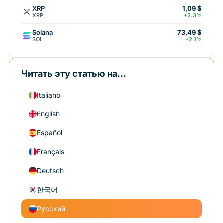
XRP
1,09 $
XRP
+2.3%
Solana
73,49 $
SOL
+2.1%
Читать эту статью на...
Italiano
English
Español
Français
Deutsch
한국어
Русский