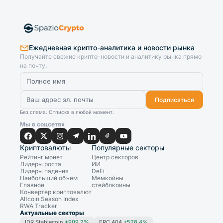
Ежедневная крипто-аналитика и новости рынка
Получайте свежие крипто-новости и аналитику рынка прямо
на почту.
Подписаться
Без спама. Отписка в любой момент.
Мы в соцсетях
Криптовалюты
Популярные секторы
Рейтинг монет
Центр секторов
Лидеры роста
ИИ
Лидеры падения
DeFi
Наибольший объём
Мемкойны
Главное
стейблкоины
Конвертер криптовалют
Altcoin Season Index
RWA Tracker
Актуальные секторы
IDR Stablecoin
+909.2%
ERC 404
+528.4%