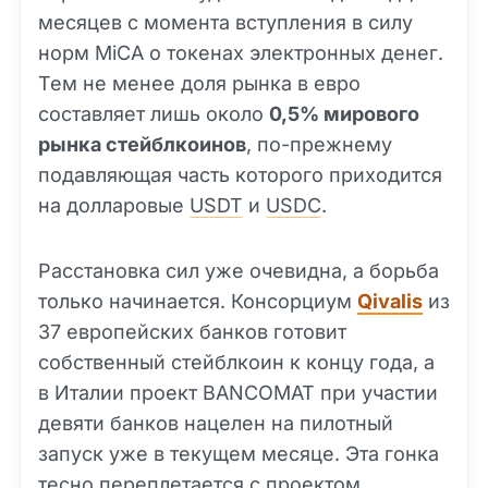
месяцев с момента вступления в силу
норм MiCA о токенах электронных денег.
Тем не менее доля рынка в евро
составляет лишь около
0,5% мирового
рынка стейблкоинов
, по-прежнему
подавляющая часть которого приходится
на долларовые
USDT
и
USDC
.
Расстановка сил уже очевидна, а борьба
только начинается. Консорциум
Qivalis
из
37 европейских банков готовит
собственный стейблкоин к концу года, а
в Италии проект BANCOMAT при участии
девяти банков нацелен на пилотный
запуск уже в текущем месяце. Эта гонка
тесно переплетается с проектом