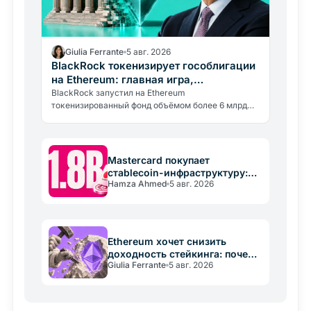
Giulia Ferrante
5 авг. 2026
BlackRock токенизирует гособлигации
на Ethereum: главная игра,
стейблкоины
BlackRock запустил на Ethereum
токенизированный фонд объёмом более 6 млрд
долларов в гособлигациях. Настоящая цель, стать
поставщиком резервов для стейблкоинов.
Mastercard покупает
стablecoin-инфраструктуру:
Hamza Ahmed
5 авг. 2026
сделка на 1,8 млрд долларов
Ethereum хочет снизить
доходность стейкинга: почему
Giulia Ferrante
5 авг. 2026
сообщество разделилось