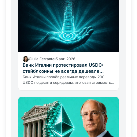
Giulia Ferrante
5 авг. 2026
Банк Италии протестировал USDC:
стейблкоины не всегда дешевле
переводов
Банк Италии провёл реальные переводы 200
USDC по десяти коридорам: итоговая стоимость
составила от 0,30% до почти 9%. Блокчейн
обходится в 0,4%, остальное…