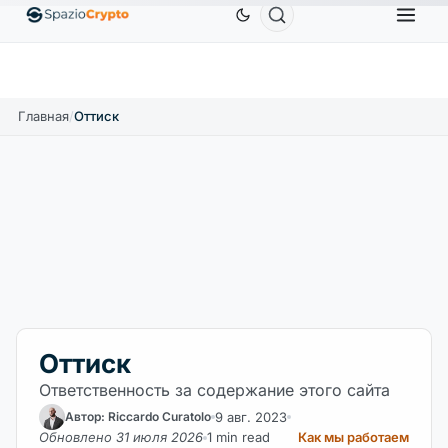
Ethereum
1 880,58 $
Tether
0,9991 $
BNB
5
↑1.10%
ETH
↑1.90%
USDT
↑0.00%
BNB
Главная
/
Оттиск
Оттиск
Ответственность за содержание этого сайта
9 авг. 2023
Автор: Riccardo Curatolo
Обновлено 31 июля 2026
1 min read
Как мы работаем