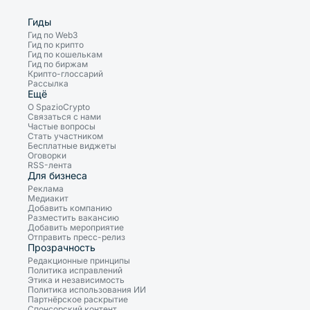
Гиды
Гид по Web3
Гид по крипто
Гид по кошелькам
Гид по биржам
Крипто-глоссарий
Рассылка
Ещё
О SpazioCrypto
Связаться с нами
Частые вопросы
Стать участником
Бесплатные виджеты
Оговорки
RSS-лента
Для бизнеса
Реклама
Медиакит
Добавить компанию
Разместить вакансию
Добавить мероприятие
Отправить пресс-релиз
Прозрачность
Редакционные принципы
Политика исправлений
Этика и независимость
Политика использования ИИ
Партнёрское раскрытие
Спонсорский контент