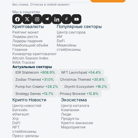
Без спама. Отписка в любой момент.
Мы в соцсетях
Криптовалюты
Популярные секторы
Рейтинг монет
Центр секторов
Лидеры роста
ИИ
Лидеры падения
DeFi
Наибольший объём
Мемкойны
Главное
стейблкоины
Конвертер криптовалют
Altcoin Season Index
RWA Tracker
Актуальные секторы
IDR Stablecoin
+908.9%
NFT Launchpad
+54.4%
Zodiac-Themed
+31.0%
Christmas Themed
+30.8%
Pump.fun Creator
+28.2%
Orynth Ecosystem
+18.2%
Strategy Games
+13.7%
Privacy Browser
+12.8%
Крипто Новости
Экосистема
Центр новостей
Центр каталога
Биткойн
Компании
ethereum
Люди
Xrp
Продукты
DeFi
Крипто-вакансии
NFT
Мероприятия
стейблкоины
Пресс-релизы