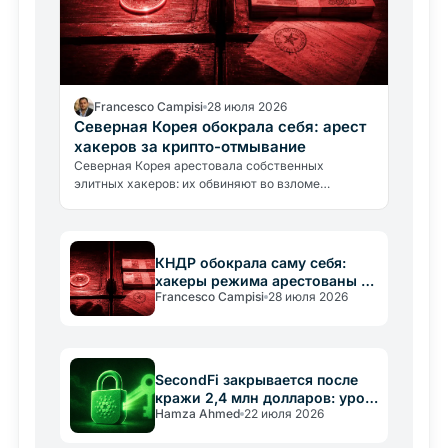
Francesco Campisi
28 июля 2026
Северная Корея обокрала себя: арест
хакеров за крипто-отмывание
Северная Корея арестовала собственных
элитных хакеров: их обвиняют во взломе
государственных банков и отмывании средств
через криптовалюту.
КНДР обокрала саму себя:
хакеры режима арестованы за
Francesco Campisi
28 июля 2026
крипторецикляж
SecondFi закрывается после
кражи 2,4 млн долларов: урок
Hamza Ahmed
22 июля 2026
для всех