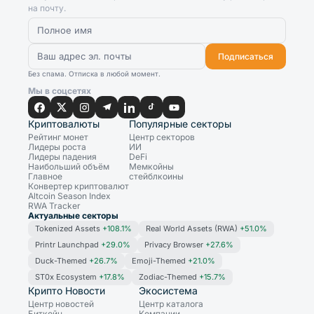
на почту.
Подписаться
Без спама. Отписка в любой момент.
Мы в соцсетях
Криптовалюты
Популярные секторы
Рейтинг монет
Центр секторов
Лидеры роста
ИИ
Лидеры падения
DeFi
Наибольший объём
Мемкойны
Главное
стейблкоины
Конвертер криптовалют
Altcoin Season Index
RWA Tracker
Актуальные секторы
Tokenized Assets
+108.1%
Real World Assets (RWA)
+51.0%
Printr Launchpad
+29.0%
Privacy Browser
+27.6%
Duck-Themed
+26.7%
Emoji-Themed
+21.0%
ST0x Ecosystem
+17.8%
Zodiac-Themed
+15.7%
Крипто Новости
Экосистема
Центр новостей
Центр каталога
Биткойн
Компании