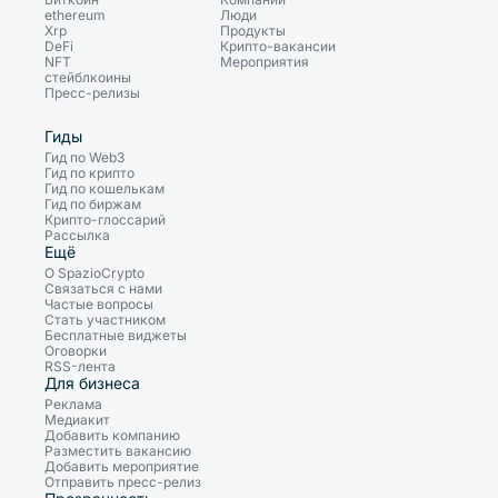
ethereum
Люди
Xrp
Продукты
DeFi
Крипто-вакансии
NFT
Мероприятия
стейблкоины
Пресс-релизы
Гиды
Гид по Web3
Гид по крипто
Гид по кошелькам
Гид по биржам
Крипто-глоссарий
Рассылка
Ещё
О SpazioCrypto
Связаться с нами
Частые вопросы
Стать участником
Бесплатные виджеты
Оговорки
RSS-лента
Для бизнеса
Реклама
Медиакит
Добавить компанию
Разместить вакансию
Добавить мероприятие
Отправить пресс-релиз