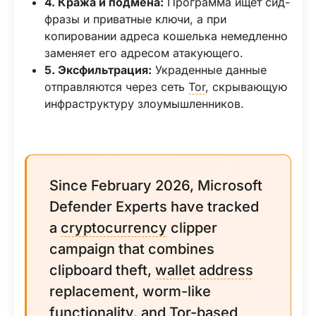
4. Кража и подмена:
Программа ищет сид-
фразы и приватные ключи, а при
копировании адреса кошелька немедленно
заменяет его адресом атакующего.
5. Эксфильтрация:
Украденные данные
отправляются через сеть
Tor
, скрывающую
инфраструктуру злоумышленников.
Since February 2026, Microsoft
Defender Experts have tracked
a
cryptocurrency
clipper
campaign that combines
clipboard theft,
wallet
address
replacement, worm-like
functionality, and Tor-based