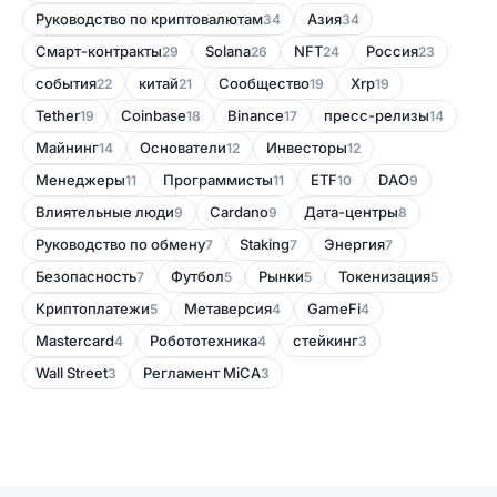
Руководство по криптовалютам
Азия
34
34
Смарт-контракты
Solana
NFT
Россия
29
26
24
23
события
китай
Сообщество
Xrp
22
21
19
19
Tether
Coinbase
Binance
пресс-релизы
19
18
17
14
Майнинг
Основатели
Инвесторы
14
12
12
Менеджеры
Программисты
ETF
DAO
11
11
10
9
Влиятельные люди
Cardano
Дата-центры
9
9
8
Руководство по обмену
Staking
Энергия
7
7
7
Безопасность
Футбол
Рынки
Токенизация
7
5
5
5
Криптоплатежи
Метаверсия
GameFi
5
4
4
Mastercard
Робототехника
стейкинг
4
4
3
Wall Street
Регламент MiCA
3
3