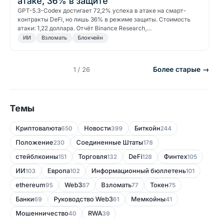
атаке, 36% в защите
GPT-5.3-Codex достигает 72,2% успеха в атаке на смарт-
контракты DeFi, но лишь 36% в режиме защиты. Стоимость
атаки: 1,22 доллара. Отчёт Binance Research,…
ИИ
Bзломать
Блокчейн
Более старые →
1 / 26
Темы
Криптовалюта
Новости
Биткойн
650
399
244
Положение
Соединенные Штаты
230
178
стейблкоины
Торговля
DeFi
Финтех
151
132
128
105
ИИ
Европа
Информационный бюллетень
103
102
101
ethereum
Web3
Bзломать
Токен
95
87
77
75
Банки
Руководство Web3
Мемкойны
69
61
41
Мошенничество
RWA
40
39