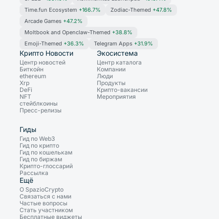
Time.fun Ecosystem
+166.7%
Zodiac-Themed
+47.8%
Arcade Games
+47.2%
Moltbook and Openclaw-Themed
+38.8%
Emoji-Themed
+36.3%
Telegram Apps
+31.9%
Крипто Новости
Экосистема
Центр новостей
Центр каталога
Биткойн
Компании
ethereum
Люди
Xrp
Продукты
DeFi
Крипто-вакансии
NFT
Мероприятия
стейблкоины
Пресс-релизы
Гиды
Гид по Web3
Гид по крипто
Гид по кошелькам
Гид по биржам
Крипто-глоссарий
Рассылка
Ещё
О SpazioCrypto
Связаться с нами
Частые вопросы
Стать участником
Бесплатные виджеты