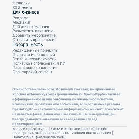
Оговорки
RSS-лента
Для бизнеса
Реклама
Медиакит
Добавить компанию
Разместить вакансию
Добавить мероприятие
Отправить пресс-релиз
Прозрачность
Редакционные принципы
Политика исправлений
Этика и независимость
Политика использования ИИ
Партнёрское раскрытие
Спонсорский контент
Отказ от ответственности: Используя этот сайт, вы принимаете
Условия и Политику конфиденциальности. SpazioCrypto не имеет
аффилированности или отношений с какими-либо монетами,
компаниями, проектами или событиями, если это явно не указано.
SpazioCrypto — исключительно информационный сайт: его контент
не является финансовой или инвестиционной консультацией.
Всегда проводите собственное исследование перед
инвестированием.
© 2026 Spaziocrypto | Web3 и инновационное блокчейн-
сообщество. Все права защищены.
Условия использования
|
Политика конфиденциальности