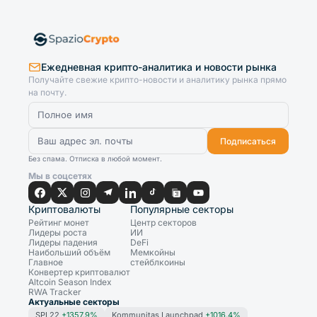
Ежедневная крипто-аналитика и новости рынка
Получайте свежие крипто-новости и аналитику рынка прямо
на почту.
Подписаться
Без спама. Отписка в любой момент.
Мы в соцсетях
Криптовалюты
Популярные секторы
Рейтинг монет
Центр секторов
Лидеры роста
ИИ
Лидеры падения
DeFi
Наибольший объём
Мемкойны
Главное
стейблкоины
Конвертер криптовалют
Altcoin Season Index
RWA Tracker
Актуальные секторы
SPL22
+1357.9%
Kommunitas Launchpad
+1016.4%