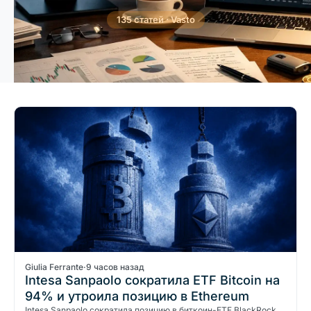
135 статей · Vasto
Giulia Ferrante
·
9 часов назад
Intesa Sanpaolo сократила ETF Bitcoin на
94% и утроила позицию в Ethereum
Intesa Sanpaolo сократила позицию в биткоин-ETF BlackRock