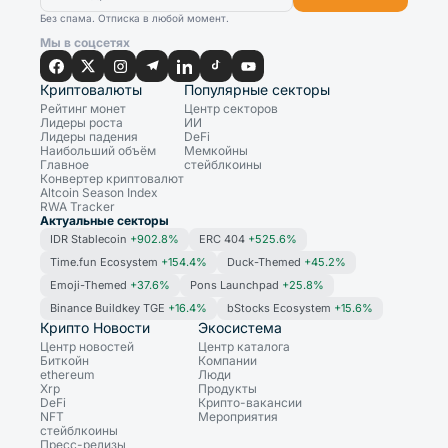
Без спама. Отписка в любой момент.
Мы в соцсетях
Криптовалюты
Популярные секторы
Рейтинг монет
Центр секторов
Лидеры роста
ИИ
Лидеры падения
DeFi
Наибольший объём
Мемкойны
Главное
стейблкоины
Конвертер криптовалют
Altcoin Season Index
RWA Tracker
Актуальные секторы
IDR Stablecoin
+902.8%
ERC 404
+525.6%
Time.fun Ecosystem
+154.4%
Duck-Themed
+45.2%
Emoji-Themed
+37.6%
Pons Launchpad
+25.8%
Binance Buildkey TGE
+16.4%
bStocks Ecosystem
+15.6%
Крипто Новости
Экосистема
Центр новостей
Центр каталога
Биткойн
Компании
ethereum
Люди
Xrp
Продукты
DeFi
Крипто-вакансии
NFT
Мероприятия
стейблкоины
Пресс-релизы