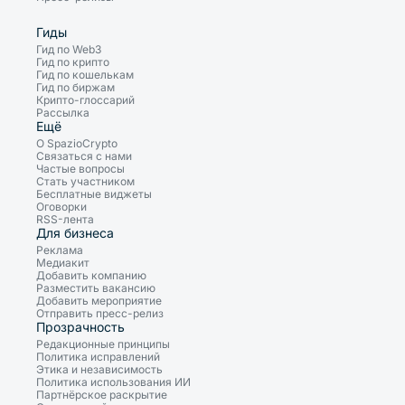
Гиды
Гид по Web3
Гид по крипто
Гид по кошелькам
Гид по биржам
Крипто-глоссарий
Рассылка
Ещё
О SpazioCrypto
Связаться с нами
Частые вопросы
Стать участником
Бесплатные виджеты
Оговорки
RSS-лента
Для бизнеса
Реклама
Медиакит
Добавить компанию
Разместить вакансию
Добавить мероприятие
Отправить пресс-релиз
Прозрачность
Редакционные принципы
Политика исправлений
Этика и независимость
Политика использования ИИ
Партнёрское раскрытие