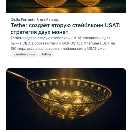
Giulia Ferrante
·
8 дней назад
Tether создаёт вторую стейблкоин USAT:
стратегия двух монет
Tether создала вторую стейблкоин USAT специально для
рынка США в соответствии с GENIUS Act. Флагман USDT на
180 млрд долларов остаётся глобальным, а USAT уже…
стейблкоины
Tether