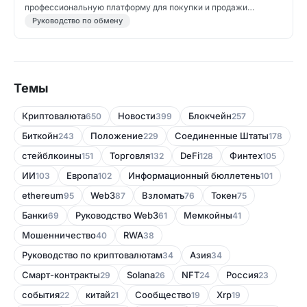
профессиональную платформу для покупки и продажи
криптовалют.
Руководство по обмену
Темы
Криптовалюта
Новости
Блокчейн
650
399
257
Биткойн
Положение
Соединенные Штаты
243
229
178
стейблкоины
Торговля
DeFi
Финтех
151
132
128
105
ИИ
Европа
Информационный бюллетень
103
102
101
ethereum
Web3
Bзломать
Токен
95
87
76
75
Банки
Руководство Web3
Мемкойны
69
61
41
Мошенничество
RWA
40
38
Руководство по криптовалютам
Азия
34
34
Смарт-контракты
Solana
NFT
Россия
29
26
24
23
события
китай
Сообщество
Xrp
22
21
19
19