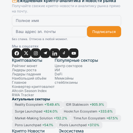
Ежедневная крипто-аналитика и новости рынка
Получайте свежие крипто-новости и аналитику рынка прямо
на почту.
Подписаться
Без спама. Отписка в любой момент.
Мы в соцсетях
Криптовалюты
Популярные секторы
Рейтинг монет
Центр секторов
Лидеры роста
ИИ
Лидеры падения
DeFi
Наибольший объём
Мемкойны
Главное
стейблкоины
Конвертер криптовалют
Altcoin Season Index
RWA Tracker
Актуальные секторы
Reality Ecosystem
+1549.4%
IDR Stablecoin
+905.9%
Surge Launchpad
+824.0%
Hookr.fun Ecosystem
+333.6%
Market-Making Solution
+132.2%
Time.fun Ecosystem
+67.5%
Pons Launchpad
+54.1%
Pools Launchpad
+37.0%
Крипто Новости
Экосистема