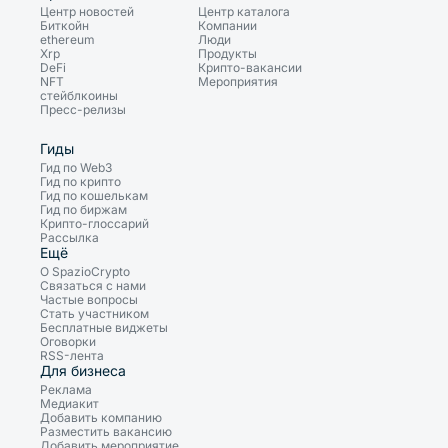
Центр новостей
Центр каталога
Биткойн
Компании
ethereum
Люди
Xrp
Продукты
DeFi
Крипто-вакансии
NFT
Мероприятия
стейблкоины
Пресс-релизы
Гиды
Гид по Web3
Гид по крипто
Гид по кошелькам
Гид по биржам
Крипто-глоссарий
Рассылка
Ещё
О SpazioCrypto
Связаться с нами
Частые вопросы
Стать участником
Бесплатные виджеты
Оговорки
RSS-лента
Для бизнеса
Реклама
Медиакит
Добавить компанию
Разместить вакансию
Добавить мероприятие