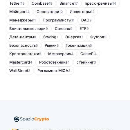
Tether
Coinbase
Binance
пресс-релизы
19
18
17
14
Майнинг
Основатели
Инвесторы
14
12
12
Менеджеры
Программисты
DAO
11
11
9
Влиятельные люди
Cardano
ETF
9
9
9
Дата-центры
Staking
Энергия
Футбол
8
7
7
5
Безопасность
Рынки
Токенизация
5
5
5
Криптоплатежи
Метаверсия
GameFi
5
4
4
Mastercard
Робототехника
стейкинг
4
4
3
Wall Street
Регламент MiCA
3
3