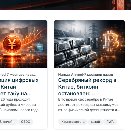
med
·
7 месяцев назад
Hamza Ahmed
·
7 месяцев назад
юция цифровых
Серебряный рекорд в
 Китай
Китае, биткоин
ет табу на
остановлен:
тные ставки в
026 года проходит
макроповорот
В то время как серебро в Китае
кий рубеж в мировых
достигает рекордных максимумов
С началом нового года
из-за физической дефицитности и
и портфелей цифровых
промышленного спроса, биткойн
NY) в Китае начали
остается в боковом тренде. Это
Блокчейн
CBDC
Криптовалюта
китай
RWA
ся проценты на основе
расхождение знаменует
депозитам до
макроэкономический сдвиг