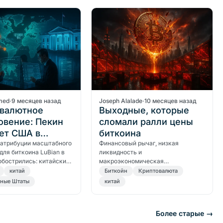
ания.
парадигмы между реальной
дефицитностью и цифровой
дефицитностью.
med
·
9 месяцев назад
Joseph Alalade
·
10 месяцев назад
валютное
Выходные, которые
овение: Пекин
сломали ралли цены
ет США в
биткоина
йте биткоина
 атрибуции масштабного
Финансовый рычаг, низкая
для биткоина LuBian в
ликвидность и
 на 127 000 BTC
обострились: китайский
макроэкономическая
ный центр реагирования
напряженность столкнулись,
китай
Биткойн
Криптовалюта
терные вирусы (CVERC)
стерев $16 700 с цены биткоина
ные Штаты
китай
обвинил США в его
менее чем за восемь часов,
болезненный урок о риске и
реакции.
Более старые →