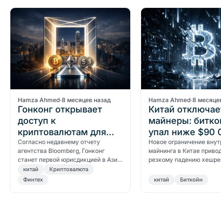
Hamza Ahmed
·
8 месяцев назад
Hamza Ahmed
·
8 месяце
Гонконг открывает
Китай отключае
доступ к
майнеры: битко
криптовалютам для
упал ниже $90 
страхования
Согласно недавнему отчету
Новое ограничение внут
агентства Bloomberg, Гонконг
майнинга в Китае привод
станет первой юрисдикцией в Азии,
резкому падению хешре
которая установит четкие правила,
биткоина и возобновляе
китай
Криптовалюта
позволяющие страховым
медвежье давление на ц
Финтех
китай
Биткойн
компаниям инвестировать в
криптовалюты.