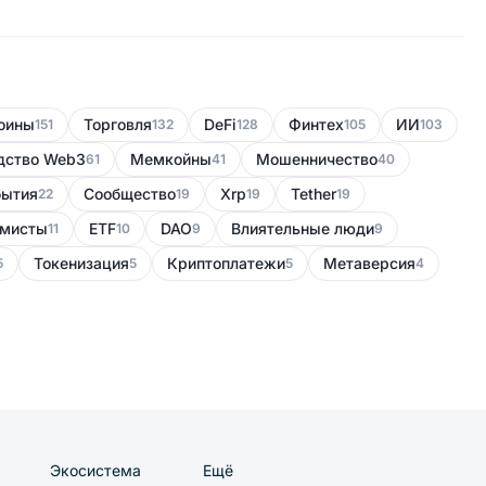
оины
Торговля
DeFi
Финтех
ИИ
151
132
128
105
103
дство Web3
Мемкойны
Мошенничество
61
41
40
бытия
Сообщество
Xrp
Tether
22
19
19
19
мисты
ETF
DAO
Влиятельные люди
11
10
9
9
Токенизация
Криптоплатежи
Метаверсия
5
5
5
4
Экосистема
Ещё