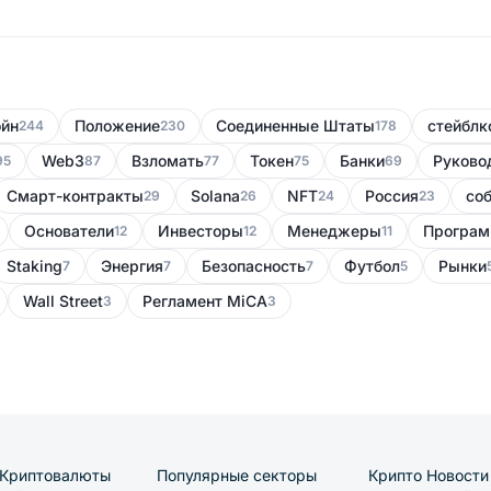
ойн
Положение
Соединенные Штаты
стейблк
244
230
178
Web3
Bзломать
Токен
Банки
Руково
95
87
77
75
69
Смарт-контракты
Solana
NFT
Россия
со
29
26
24
23
Основатели
Инвесторы
Менеджеры
Програм
12
12
11
Staking
Энергия
Безопасность
Футбол
Рынки
7
7
7
5
Wall Street
Регламент MiCA
3
3
Криптовалюты
Популярные секторы
Крипто Новости