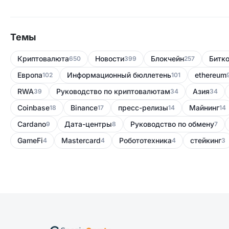
Темы
Криптовалюта
Новости
Блокчейн
Битк
650
399
257
Европа
Информационный бюллетень
ethereum
102
101
RWA
Руководство по криптовалютам
Азия
39
34
34
Coinbase
Binance
пресс-релизы
Майнинг
18
17
14
14
Cardano
Дата-центры
Руководство по обмену
9
8
7
GameFi
Mastercard
Робототехника
стейкинг
4
4
4
3