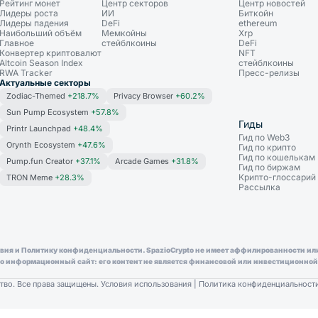
Рейтинг монет
Центр секторов
Центр новостей
Лидеры роста
ИИ
Биткойн
Лидеры падения
DeFi
ethereum
Наибольший объём
Мемкойны
Xrp
Главное
стейблкоины
DeFi
Конвертер криптовалют
NFT
Altcoin Season Index
стейблкоины
RWA Tracker
Пресс-релизы
Актуальные секторы
Zodiac-Themed
+218.7%
Privacy Browser
+60.2%
Sun Pump Ecosystem
+57.8%
Гиды
Printr Launchpad
+48.4%
Гид по Web3
Orynth Ecosystem
+47.6%
Гид по крипто
Гид по кошелькам
Pump.fun Creator
+37.1%
Arcade Games
+31.8%
Гид по биржам
Крипто-глоссарий
TRON Meme
+28.3%
Рассылка
словия и Политику конфиденциальности. SpazioCrypto не имеет аффилированности и
ьно информационный сайт: его контент не является финансовой или инвестиционно
тво. Все права защищены.
Условия использования
|
Политика конфиденциальност