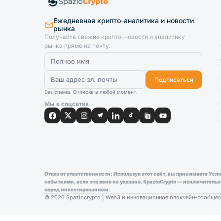
Ежедневная крипто-аналитика и новости
рынка
Получайте свежие крипто-новости и аналитику
рынка прямо на почту.
Подписаться
Без спама. Отписка в любой момент.
Мы в соцсетях
Отказ от ответственности: Используя этот сайт, вы принимаете У
событиями, если это явно не указано. SpazioCrypto — исключител
перед инвестированием.
© 2026 Spaziocrypto | Web3 и инновационное блокчейн-сообщес
Consent Preferences