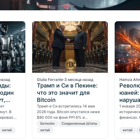
назад
Giulia Ferrante
·
3 месяца назад
Hamza Ah
иды:
Трамп и Си в Пекине:
Револ
 один
что это значит для
юаней:
т,
Bitcoin
наруша
рое
ает
Трамп и Си встретились 14 мая
процен
1 января 2
нут. В
2026 года. Bitcoin опустился ниже
историчес
CBDC
лировал
$80 000 на фоне PPI 6% и
финансах. 
апад
утверждения Уорша главой ФРС.
на остатк
Биткойн
Соединенные Штаты
обы не
юаней (e-C
китай
китай
китай
начислять
ставок по 