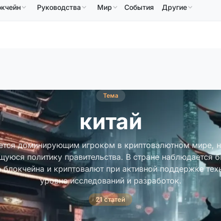
окчейн
Руководства
Мир
События
Другие
586,64 $
USDC
0,9995 $
XRP
1,09 $
Solana
↑2.10%
USDC
↑0.00%
XRP
↑2.30%
S
Тема
китай
яется доминирующим игроком в криптовалютном мире, н
уюся политику правительства. В стране наблюдается 
 блокчейна и криптовалют при активной поддержке тех
уровне исследований и разработок.
21 статей