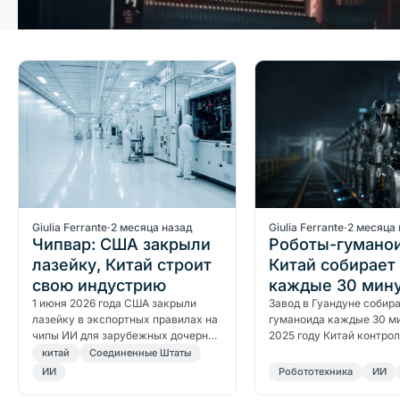
Giulia Ferrante
·
2 месяца назад
Giulia Ferrante
·
2 месяца 
Чипвар: США закрыли
Роботы-гумано
лазейку, Китай строит
Китай собирает
свою индустрию
каждые 30 мину
1 июня 2026 года США закрыли
Запад платит вт
Завод в Гуандуне собир
лазейку в экспортных правилах на
гуманоида каждые 30 ми
больше
чипы ИИ для зарубежных дочерних
2025 году Китай контро
структур китайских компаний.
90% мировых продаж. З
китай
Соединенные Штаты
Доля Nvidia в Китае упала до нуля,
платит втрое больше, чт
ИИ
Робототехника
ИИ
…
отстать.