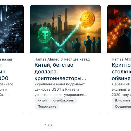
востребов
в назад
Hamza Ahmed
·
8 месяцев назад
Hamza Ah
т
Китай, бегство
Крипто
ин
доллара:
столкн
000
криптоинвесторы
обвиня
реннего
отказываются от USDT
Укрепление юаня подрывает
экспло
Дебаты об
ит к
ценность USDT в Китае, а
эксплойта 
в пользу реальных
LuBian
йта
ужесточение регулирования
2020 году 
активов
т
превращает стейблкоины в
Националь
китай
стейблкоины
Bзломать
ены.
рискованные активы.
на компью
Положение
Соединен
публично 
авторстве.
1 / 3