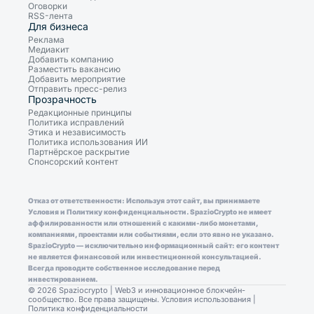
Оговорки
RSS-лента
Для бизнеса
Реклама
Медиакит
Добавить компанию
Разместить вакансию
Добавить мероприятие
Отправить пресс-релиз
Прозрачность
Редакционные принципы
Политика исправлений
Этика и независимость
Политика использования ИИ
Партнёрское раскрытие
Спонсорский контент
Отказ от ответственности: Используя этот сайт, вы принимаете
Условия и Политику конфиденциальности. SpazioCrypto не имеет
аффилированности или отношений с какими-либо монетами,
компаниями, проектами или событиями, если это явно не указано.
SpazioCrypto — исключительно информационный сайт: его контент
не является финансовой или инвестиционной консультацией.
Всегда проводите собственное исследование перед
инвестированием.
© 2026 Spaziocrypto | Web3 и инновационное блокчейн-
сообщество. Все права защищены.
Условия использования
|
Политика конфиденциальности