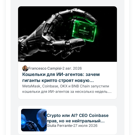
средств и какие риски нужно знать.
Francesco Campisi
2 авг. 2026
Кошельки для ИИ-агентов: зачем
гиганты крипто строят новую
инфраструктуру
MetaMask, Coinbase, OKX и BNB Chain запустили
кошельки для ИИ-агентов за несколько недель.
Почему гиганты строят инфраструктуру для
экономики, которой ещё нет.
Crypto или AI? CEO Coinbase
прав, но не нейтральный
Giulia Ferrante
27 июля 2026
арбитр