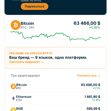
прямо на почту.
Подписаться
63 466,00 $
Bitcoin
₿
BTC · 24h
+1.10%
РЕКЛАМА НА SPAZIOCRYPTO
Ваш бренд — 9 языков, одна платформа.
Смотреть медиакит →
Топ криптовалют
Показать все →
Bitcoin
63 466,00 $
BTC
+1.1%
Ethereum
1 881,80 $
ETH
+1.9%
BNB
586,99 $