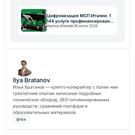
Цифровизация МСП Италии: 1
144 услуги профинансированы
Hamza Ahmed
26 июля 2026
PNRR
Ilya Bratanov
Илья Братанов — крипто-копирайтер с более чем
трёхлетним опытом написания подробных
технических обзоров, SEO-оптимизированных
руководств, сравнений платформ и
образовательных материалов.
@ilya