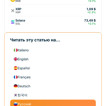
BNB
+2.1%
XRP
1,09 $
XRP
+2.3%
Solana
73,49 $
SOL
+2.1%
Читать эту статью на...
Italiano
English
Español
Français
Deutsch
한국어
Русский