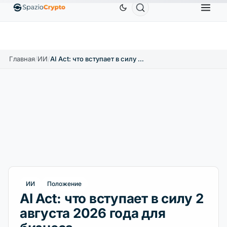
Tether
0,9991 $
BNB
586,64 $
USDC
0,99
↑1.90%
USDT
↑0.00%
BNB
↑2.10%
USDC
Главная
/
ИИ
/
AI Act: что вступает в силу 2 августа 2026 года для бизнеса
ИИ
Положение
AI Act: что вступает в силу 2
августа 2026 года для