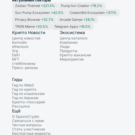
Актуальные секторы
Zodiac-Themed
+221.3%
Pump.fun Creator
+79.2%
Sun Pump Ecosystem
+42.0%
CreatorBid Ecosystem
+37.1%
Privacy Browser
+32.7%
Arcade Games
+28.1%
TRON Meme
+20.5%
Telegram Apps
+19.0%
Крипто Новости
Экосистема
Центр новостей
Центр каталога
Биткойн
Компании
ethereum
Люди
Xrp
Продукты
DeFi
Крипто-вакансии
NFT
Мероприятия
стейблкоины
Пресс-релизы
Гиды
Гид по Web3
Гид по крипто
Гид по кошелькам
Гид по биржам
Крипто-глоссарий
Рассылка
Ещё
О SpazioCrypto
Связаться с нами
Частые вопросы
Стать участником
Бесплатные виджеты