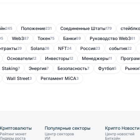
ойн
Положение
Соединенные Штаты
стейблк
245
231
179
Web3
Токен
Банки
Руководство Web3
95
87
75
69
61
нтракты
Solana
NFT
Россия
события
29
26
24
23
22
Основатели
Инвесторы
Менеджеры
Програм
12
12
11
Staking
Энергия
Безопасность
Футбол
Рынки
7
7
7
5
Wall Street
Регламент MiCA
3
3
Криптовалюты
Популярные секторы
Крипто Новости
Рейтинг монет
Центр секторов
Центр новостей
Лидеры роста
ИИ
Биткойн