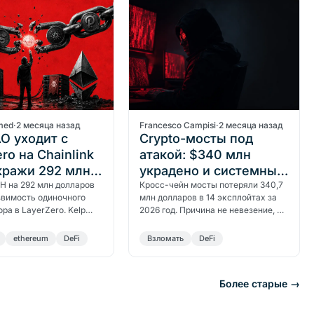
med
·
2 месяца назад
Francesco Campisi
·
2 месяца назад
AO уходит с
Crypto-мосты под
ro на Chainlink
атакой: $340 млн
кражи 292 млн
украдено и системный
ов
H на 292 млн долларов
изъян
Кросс-чейн мосты потеряли 340,7
звимость одиночного
млн долларов в 14 эксплойтах за
ра в LayerZero. Kelp
2026 год. Причина не невезение, а
л на Chainlink CCIP, а
системный изъян проектирования:
ьзовал инцидент как…
мосты хранят залог сразу…
ethereum
DeFi
Bзломать
DeFi
Более старые →