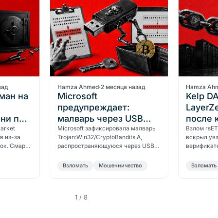
зад
Hamza Ahmed
·
2 месяца назад
Hamza Ah
ман на
Microsoft
Kelp D
:
предупреждает:
LayerZe
 ни при
малварь через USB
после 
arket
опустошает крипто-
Microsoft зафиксировала малварь
доллар
Взлом rsET
в из-за
Trojan:Win32/CryptoBandits.A,
вскрыл уя
кошельки
ок. Смарт-
распространяющуюся через USB-
верификато
ронутыми:
флешки: она крадёт сид-фразы и
DAO перешё
айта.
подменяет адреса кошельков в
ЕЦБ испол
Bзломать
Мошенничество
Bзломать
буфере…
1 / 8