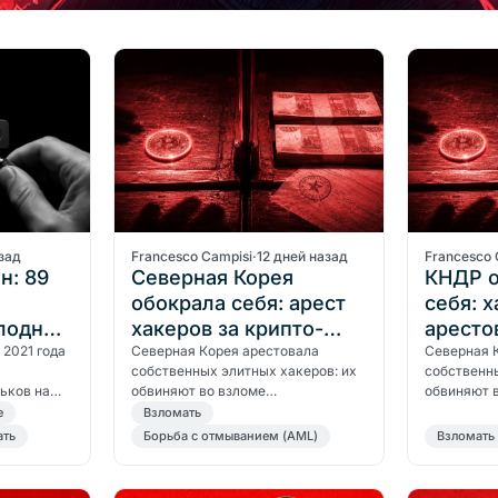
зад
Francesco Campisi
·
12 дней назад
Francesco 
н: 89
Северная Корея
КНДР о
обокрала себя: арест
себя: 
лодных
хакеров за крипто-
аресто
 2021 года
отмывание
Северная Корея арестовала
крипто
Северная 
собственных элитных хакеров: их
собственны
ьков на
обвиняют во взломе
обвиняют 
ларов. Что
государственных банков и
режима и 
е
Bзломать
ить,
отмывании средств через
через крип
ать
Борьба с отмыванием (AML)
Bзломать
криптовалюту.
применял