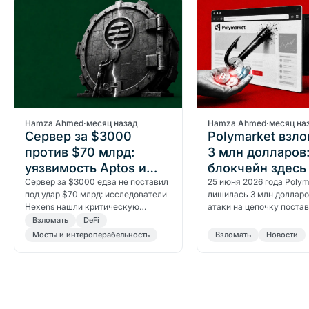
Hamza Ahmed
·
месяц назад
Hamza Ahmed
·
месяц на
Сервер за $3000
Polymarket взло
против $70 млрд:
3 млн долларов
уязвимость Aptos и
блокчейн здесь
урок для крипторынка
Сервер за $3000 едва не поставил
чём
25 июня 2026 года Polym
под удар $70 млрд: исследователи
лишилась 3 млн долларо
Hexens нашли критическую
атаки на цепочку постав
уязвимость в Move VM Aptos.
контракты остались нет
Bзломать
DeFi
Средства не пострадали.
взломан был фронтенд с
Мосты и интероперабельность
Bзломать
Новости