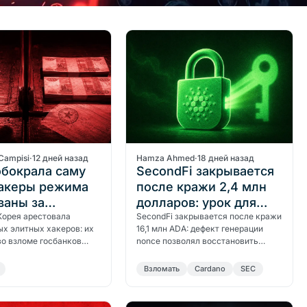
Campisi
·
12 дней назад
Hamza Ahmed
·
18 дней назад
бокрала саму
SecondFi закрывается
хакеры режима
после кражи 2,4 млн
ваны за
долларов: урок для
рецикляж
Корея арестовала
всех
SecondFi закрывается после кражи
х элитных хакеров: их
16,1 млн ADA: дефект генерации
во взломе госбанков
nonce позволял восстановить
отмывании средств
приватные ключи из публичных
ту. Схема та же, что
данных блокчейна. Перенос сид-
Bзломать
Cardano
SEC
ась…
фразы…