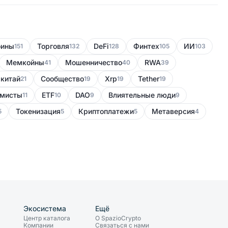
оины
Торговля
DeFi
Финтех
ИИ
151
132
128
105
103
Мемкойны
Мошенничество
RWA
41
40
39
китай
Сообщество
Xrp
Tether
21
19
19
19
мисты
ETF
DAO
Влиятельные люди
11
10
9
9
Токенизация
Криптоплатежи
Метаверсия
5
5
5
4
Экосистема
Ещё
Центр каталога
О SpazioCrypto
Компании
Связаться с нами