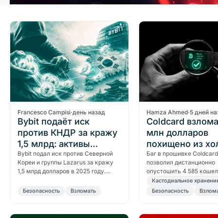
Francesco Campisi
·
день назад
Hamza Ahmed
·
5 дней на
Bybit подаёт иск
Coldcard взлома
против КНДР за кражу
млн долларов
1,5 млрд: активы
похищено из хо
заморожены
Bybit подал иск против Северной
кошельков
Баг в прошивке Coldcard
Кореи и группы Lazarus за кражу
позволил дистанционно
1,5 млрд долларов в 2025 году.
опустошить 4 585 кошел
Федеральный суд США уже
сумму около 89 млн дол
Кастодиальное хранени
заморозил часть активов.
произошло и как провер
Безопасность
Bзломать
Безопасность
Bзлом
находитесь…