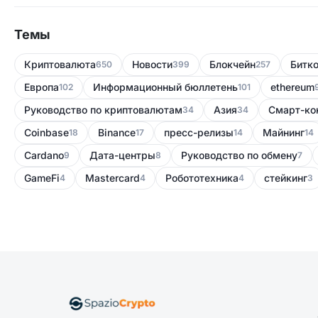
Темы
Криптовалюта
Новости
Блокчейн
Битк
650
399
257
Европа
Информационный бюллетень
ethereum
102
101
Руководство по криптовалютам
Азия
Смарт-ко
34
34
Coinbase
Binance
пресс-релизы
Майнинг
18
17
14
14
Cardano
Дата-центры
Руководство по обмену
9
8
7
GameFi
Mastercard
Робототехника
стейкинг
4
4
4
3