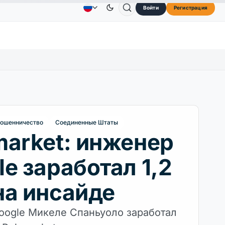
Войти
Регистрация
73,45 $
TRON
0,3264 $
Dogecoin
0,0707 $
Реклама
Свяжитесь с нами
О сайте
L
↑2.10%
TRX
↓0.30%
DOGE
↑2.40%
ошенничество
Соединенные Штаты
market: инженер
e заработал 1,2
на инсайде
ogle Микеле Спаньуоло заработал