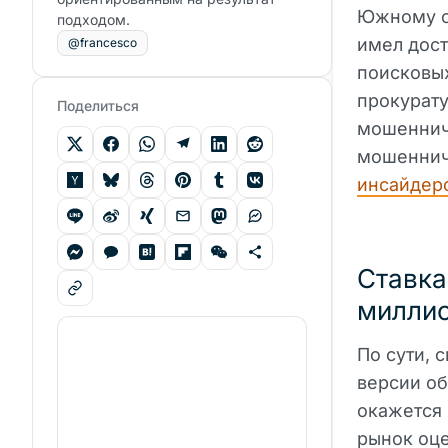
Южному ок
подходом.
имел дос
@francesco
поисковых
прокурату
Поделиться
мошеннич
мошенниче
инсайдерс
Ставка
милли
По сути, 
версии об
окажется 
рынок оце