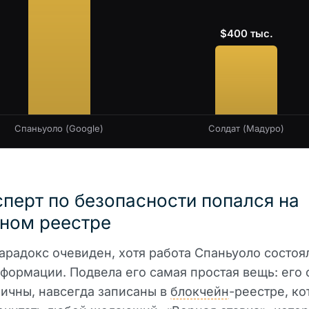
$400 тыс.
Спаньуоло (Google)
Солдат (Мадуро)
сперт по безопасности попался на
ном реестре
парадокс очевиден, хотя работа Спаньуоло состоя
формации. Подвела его самая простая вещь: его 
ичны, навсегда записаны в
блокчейн
-реестре, к