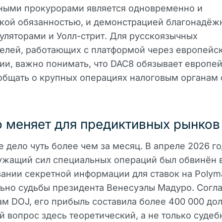
ными прокурорами является одновременно и
кой обязанностью, и демонстрацией благонадёж
уляторами и Уолл-стрит. Для русскоязычных
елей, работающих с платформой через европейс
и, важно понимать, что DAC8 обязывает европе
бщать о крупных операциях налоговым органам 
о меняет для предиктивных рынков
е дело чуть более чем за месяц. В апреле 2026 г
ужащий сил специальных операций был обвинён 
ании секретной информации для ставок на Polym
ьно судьбы президента Венесуэлы Мадуро. Согл
м DOJ, его прибыль составила более 400 000 дол
 вопрос здесь теоретический, а не только судеб