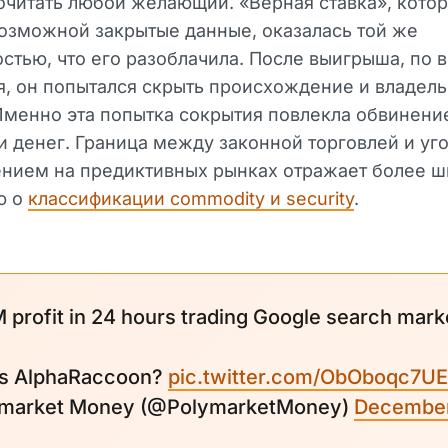
читать любой желающий. «Верная ставка», кото
озможной закрытые данные, оказалась той же
стью, что его разоблачила. После выигрыша, по 
, он попытался скрыть происхождение и владел
Именно эта попытка сокрытия повлекла обвинени
 денег. Граница между законной торговлей и у
ением на предиктивных рынках отражает более 
ю о
классификации commodity и security
.
M profit in 24 hours trading Google search mark
s AlphaRaccoon?
pic.twitter.com/ObOboqc7UE
ymarket Money (@PolymarketMoney)
December