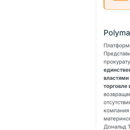
Polyma
Платформа
Представи
прокурату
единстве
властями
торговле 
возвращае
отсутстви
компания 
материнск
Дональд Т