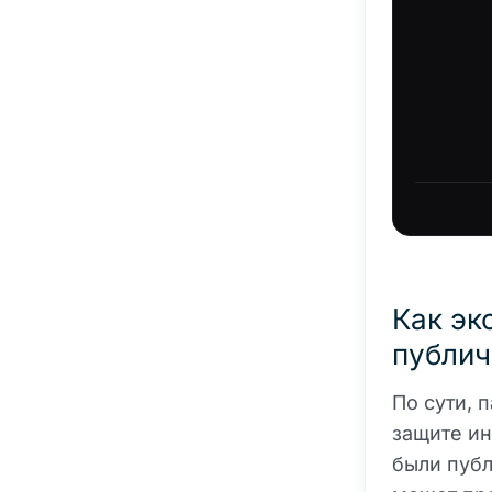
Как эк
публич
По сути, 
защите ин
были публ