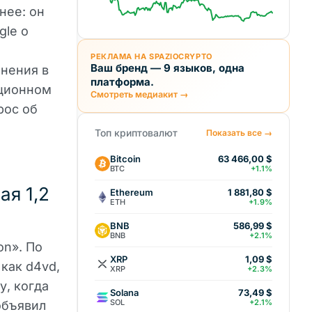
нее: он
gle о
РЕКЛАМА НА SPAZIOCRYPTO
Ваш бренд — 9 языков, одна
инения в
платформа.
ационном
Смотреть медиакит →
рос об
Топ криптовалют
Показать все →
Bitcoin
63 466,00 $
BTC
+1.1%
ая 1,2
Ethereum
1 881,80 $
ETH
+1.9%
BNB
586,99 $
BNB
+2.1%
on». По
XRP
1,09 $
 как d4vd,
XRP
+2.3%
у, когда
Solana
73,49 $
SOL
+2.1%
объявил