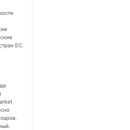
ности
кие
йские
стран ЕС.
ода
в
arket
асно
ларов.
ный.