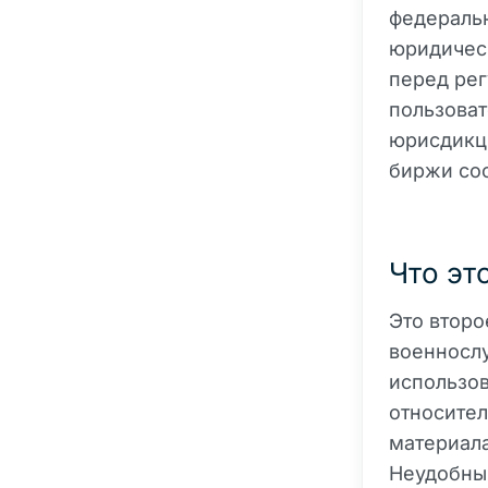
федераль
юридичес
перед рег
пользоват
юрисдикци
биржи соо
Что эт
Это второ
военносл
использов
относител
материала
Неудобный