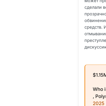
может про
сделали в
прозрачно
обвинения
средств. 
отмывании
преступл
дискусси
$1.15
Who i
, Pol
2025