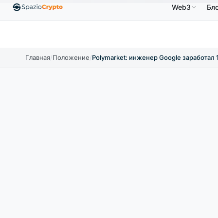
Web3
Бл
Ethereum
1 880,58 $
Tether
0,9991 $
BNB
5
↑1.10%
ETH
↑1.90%
USDT
↑0.00%
BNB
Главная
/
Положение
/
Polymarket: инженер Google заработал 