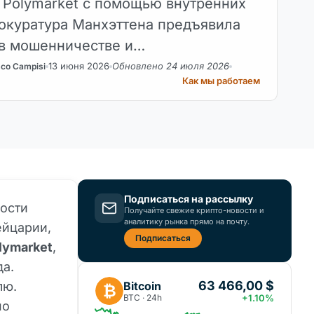
а Polymarket с помощью внутренних
окуратура Манхэттена предъявила
в мошенничестве и…
13 июня 2026
Обновлено 24 июля 2026
sco Campisi
Как мы работаем
Подписаться на рассылку
ости
Получайте свежие крипто-новости и
аналитику рынка прямо на почту.
ейцарии,
Подписаться
lymarket
,
да.
63 466,00 $
Bitcoin
лю.
₿
BTC · 24h
+1.10%
по