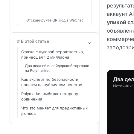
результат
аккаунт A
Отсканируйте QR-код в WeChat
уликой ст
объявлени
коммерче
# В этой статье
заподозри
Ставка с нулевой вероятностью,
принёсшая 1,2 миллиона
Два дела об инсайдерской торговле
на Polymarket
Два дел
Как эксперт по безопасности
попался на публичном реестре
Источник:
Polymarket выбирает сторону
обвинения
Что это меняет для предиктивных
рынков