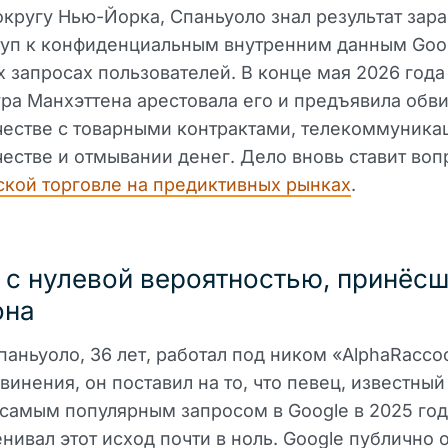
ругу Нью-Йорка, Спаньуоло знал результат зара
туп к конфиденциальным внутренним данным Goo
 запросах пользователей. В конце мая 2026 года
ра Манхэттена арестовала его и предъявила обв
естве с товарными контрактами, телекоммуник
стве и отмывании денег. Дело вновь ставит воп
кой торговле на предиктивных рынках
.
 с нулевой вероятностью, принёсш
она
спаньуоло, 36 лет, работал под ником «AlphaRacco
винения, он поставил на то, что певец, известный
самым популярным запросом в Google в 2025 год
нивал этот исход почти в ноль. Google публично 