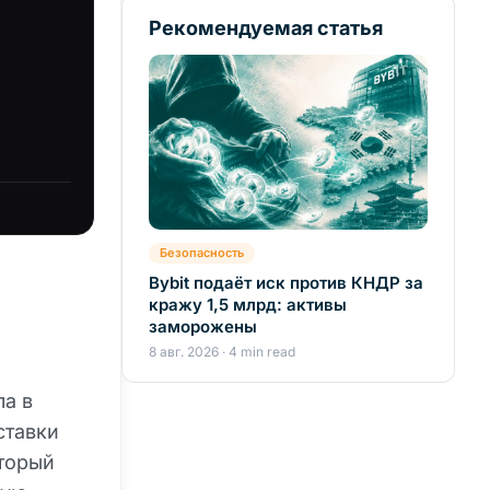
Рекомендуемая статья
Безопасность
Bybit подаёт иск против КНДР за
кражу 1,5 млрд: активы
заморожены
8 авг. 2026 · 4 min read
ла в
ставки
оторый