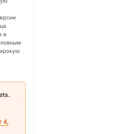
рую
версии
ьца
е в
головным
широкую
ets.
 4,