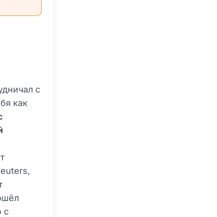
удничал с
бя как
с
й
т
euters,
т
ошёл
 с