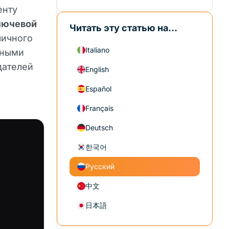
енту
лючевой
Читать эту статью на...
личного
Italiano
ьными
дателей
English
Español
Français
Deutsch
한국어
Русский
中文
日本語