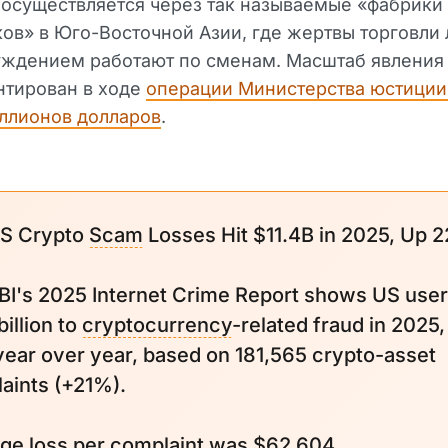
осуществляется через так называемые «фабрики
ов» в Юго-Восточной Азии, где жертвы торговли
уждением работают по сменам. Масштаб явления
нтирован в ходе
операции Министерства юстиции 
ллионов долларов
.
US Crypto
Scam
Losses Hit $11.4B in 2025, Up 
BI's 2025 Internet Crime Report shows US user
billion to
cryptocurrency
-related fraud in 2025,
ear over year, based on 181,565 crypto-asset
aints (+21%).
ge loss per complaint was $62,604,…