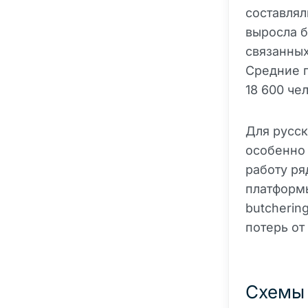
составлял
выросла б
связанных
Средние п
18 600 че
Для русск
особенно 
работу ря
платформы
butcherin
потерь от
Схемы 