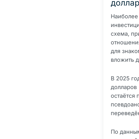
доллар
Наиболее
инвестици
схема, п
отношени
для знако
вложить 
В 2025 го
долларов 
остаётся 
псевдоан
переведё
По данным