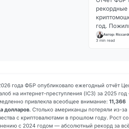
рекордные 
криптомоше
год. Пожил
млрд. Данн
Автор: Riccard
3 min read
пользовате
2026 года ФБР опубликовало ежегодный отчёт Це
лоб на интернет-преступления (IC3) за 2025 год
медленно привлекла всеобщее внимание:
11,366
а долларов
. Столько американцы потеряли из-за
ства с криптовалютами в прошлом году. Рост со
нению с 2024 годом — абсолютный рекорд за вс