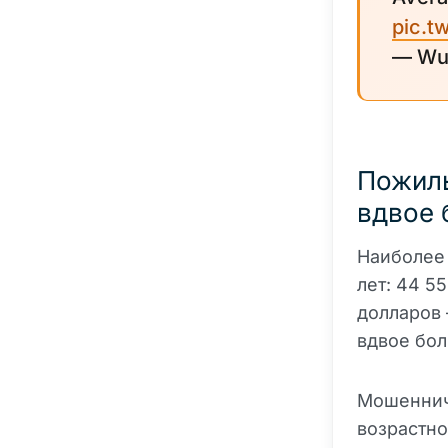
pic.t
— W
Пожилы
вдвое 
Наиболее 
лет: 44 5
долларов 
вдвое бол
Мошеннич
возрастно