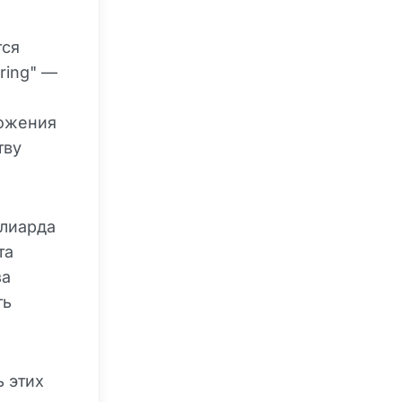
тся
ring" —
ложения
тву
ллиарда
та
за
ть
 этих