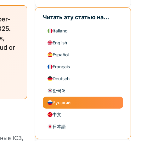
Читать эту статью на...
ber-
025.
Italiano
s,
English
ud or
Español
Français
Deutsch
한국어
Русский
中文
日本語
ные IC3,