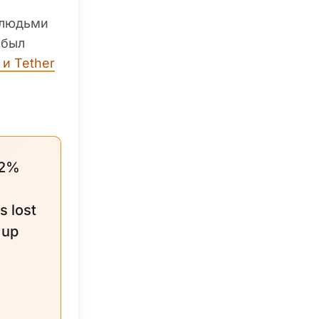
 людьми
 был
и Tether
22%
s lost
 up