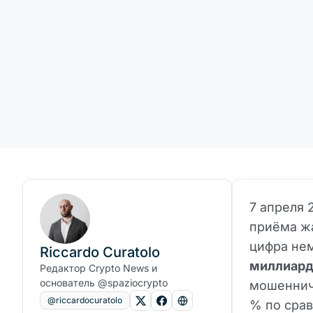
7 апреля 
приёма жа
цифра не
Riccardo Curatolo
миллиард
Редактор Crypto News и
основатель @spaziocrypto
мошенниче
@riccardocuratolo
% по срав