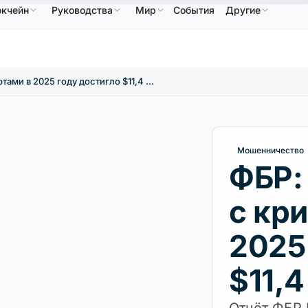
окчейн
Руководства
Мир
События
Другие
6,64 $
USDC
0,9995 $
XRP
1,09 $
Solana
7
↑2.10%
USDC
↑0.00%
XRP
↑2.30%
SOL
ФБР: мошенничество с криптовалютами в 2025 году достигло $11,4 млрд
Мошенничество
ФБР:
с кр
2025
$11,
Отчёт ФБР 