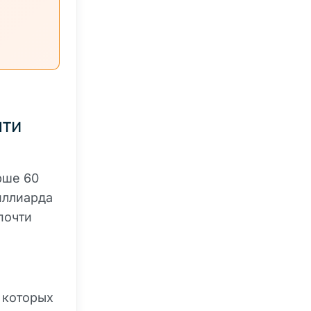
чти
рше 60
иллиарда
почти
 которых