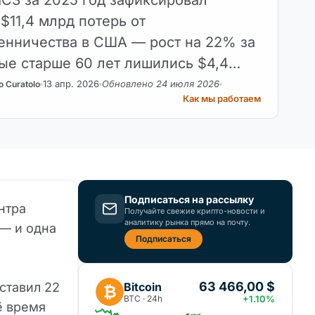
$11,4 млрд потерь от
нничества в США — рост на 22% за
ые старше 60 лет лишились $4,4
ые актуальны и для русскоязычных
13 апр. 2026
Обновлено 24 июля 2026
o Curatolo
Как мы работаем
лей за рубежом.
Подписаться на рассылку
нтра
Получайте свежие крипто-новости и
аналитику рынка прямо на почту.
 — и одна
Подписаться
63 466,00 $
Bitcoin
ставил 22
₿
BTC · 24h
+1.10%
ё время