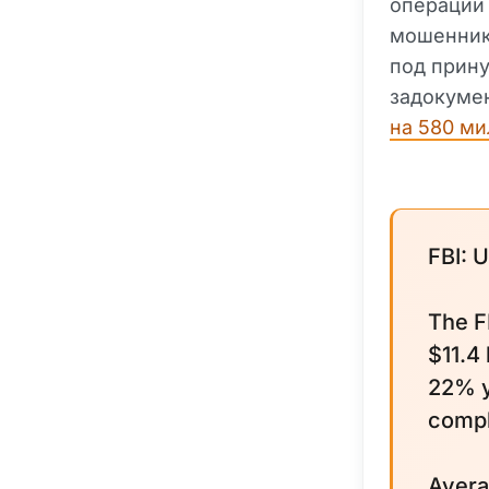
операций 
мошенник
под прин
задокуме
на 580 ми
FBI: 
The F
$11.4 
22% y
compl
Avera