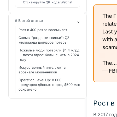
Отсканируйте QR-код в WeChat
The F
# В этой статье
relat
Рост в 400 раз за восемь лет
Last 
Схемы "разделки свиньи": 7,2
with 
миллиарда долларов потерь
scams
Пожилые люди потеряли $4,4 млрд
— почти вдвое больше, чем в 2024
году
The
Искусственный интеллект в
— FBI
арсенале мошенников
Operation Level Up: 8 000
предупреждённых жертв, $500 млн
сохранено
Рост в
В 2017 го