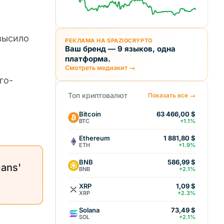
высило
РЕКЛАМА НА SPAZIOCRYPTO
Ваш бренд — 9 языков, одна
платформа.
Смотреть медиакит →
го-
Топ криптовалют
Показать все →
Bitcoin
63 466,00 $
BTC
+1.1%
Ethereum
1 881,80 $
ETH
+1.9%
BNB
586,99 $
cans'
BNB
+2.1%
XRP
1,09 $
XRP
+2.3%
Solana
73,49 $
SOL
+2.1%