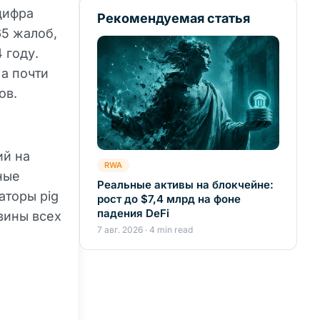
цифра
Рекомендуемая статья
65 жалоб,
 году.
 а почти
ов.
ий на
RWA
ные
Реальные активы на блокчейне:
аторы pig
рост до $7,4 млрд на фоне
падения DeFi
вины всех
7 авг. 2026 · 4 min read