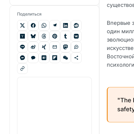
существов
Поделиться
Впервые 
один милл
эволюцио
искусстве
Восточно
психологи
"The 
safety