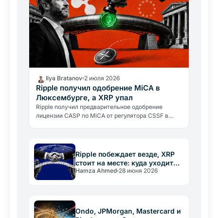
Ilya Bratanov
2 июля 2026
Ripple получил одобрение MiCA в
Люксембурге, а XRP упал
Ripple получил предварительное одобрение
лицензии CASP по MiCA от регулятора CSSF в
Люксембурге. XRP при этом упал на 2,9%: почему
победа досталась компании,…
Ripple побеждает везде, XRP
стоит на месте: куда уходит
Hamza Ahmed
28 июня 2026
ценность
Ondo, JPMorgan, Mastercard и