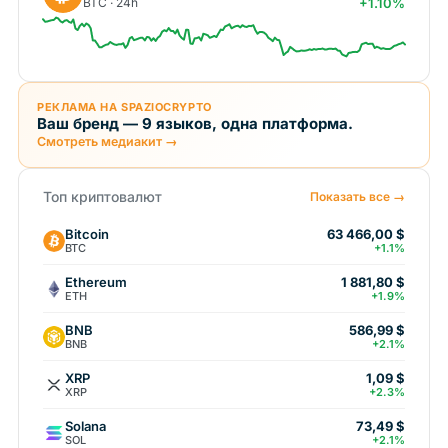
BTC · 24h
+1.10%
РЕКЛАМА НА SPAZIOCRYPTO
Ваш бренд — 9 языков, одна платформа.
Смотреть медиакит →
Топ криптовалют
Показать все →
Bitcoin
63 466,00 $
BTC
+1.1%
Ethereum
1 881,80 $
ETH
+1.9%
BNB
586,99 $
BNB
+2.1%
XRP
1,09 $
XRP
+2.3%
Solana
73,49 $
SOL
+2.1%