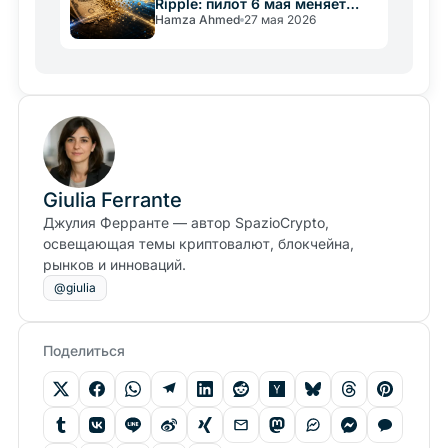
Ripple: пилот 6 мая меняет
Hamza Ahmed
27 мая 2026
расчёты по
токенизированным Treasury
Giulia Ferrante
Джулия Ферранте — автор SpazioCrypto,
освещающая темы криптовалют, блокчейна,
рынков и инноваций.
@giulia
Поделиться