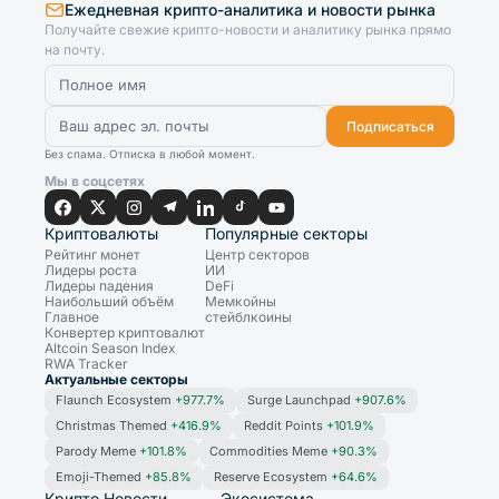
Ежедневная крипто-аналитика и новости рынка
Получайте свежие крипто-новости и аналитику рынка прямо
на почту.
Подписаться
Без спама. Отписка в любой момент.
Мы в соцсетях
Криптовалюты
Популярные секторы
Рейтинг монет
Центр секторов
Лидеры роста
ИИ
Лидеры падения
DeFi
Наибольший объём
Мемкойны
Главное
стейблкоины
Конвертер криптовалют
Altcoin Season Index
RWA Tracker
Актуальные секторы
Flaunch Ecosystem
+977.7%
Surge Launchpad
+907.6%
Christmas Themed
+416.9%
Reddit Points
+101.9%
Parody Meme
+101.8%
Commodities Meme
+90.3%
Emoji-Themed
+85.8%
Reserve Ecosystem
+64.6%
Крипто Новости
Экосистема