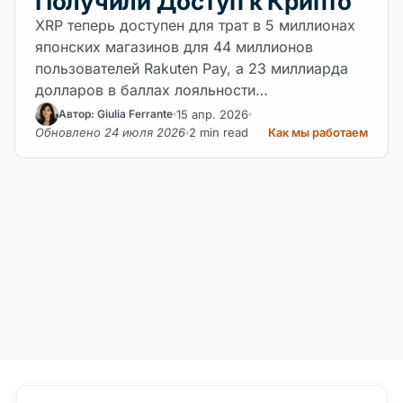
Получили Доступ к Крипто
XRP теперь доступен для трат в 5 миллионах
японских магазинов для 44 миллионов
пользователей Rakuten Pay, а 23 миллиарда
долларов в баллах лояльности
конвертируются в крипто. Ripple называет это
15 апр. 2026
Автор: Giulia Ferrante
историческим milestone — данные on-chain
Обновлено 24 июля 2026
2 min read
Как мы работаем
подтверждают.