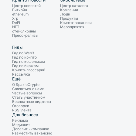
Центр новостей
Центр каталога
Биткойн
Компании
ethereum
Люди
Xrp
Продукты
DeFi
Крипто-вакансии
NFT
Мероприятия
стейблкоины
Пресс-релизы
Гиды
Гид по Web3
Гид по крипто
Гид по кошелькам
Гид по биржам
Крипто-глоссарий
Рассылка
Ещё
О SpazioCrypto
Связаться с нами
Частые вопросы
Стать участником
Бесплатные виджеты
Оговорки
RSS-лента
Для бизнеса
Реклама
Медиакит
Добавить компанию
Разместить вакансию