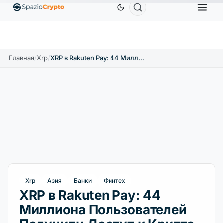
Ethereum
1 880,58 $
Tether
0,9991 $
BNB
5
1.10%
ETH
↑1.90%
USDT
↑0.00%
BNB
Главная
/
Xrp
/
XRP в Rakuten Pay: 44 Миллиона Пользователей Получили Доступ к Крипто
Xrp
Азия
Банки
Финтех
XRP в Rakuten Pay: 44
Миллиона Пользователей