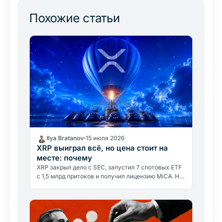
Похожие статьи
Ilya Bratanov
15 июля 2026
XRP выиграл всё, но цена стоит на
месте: почему
XRP закрыл дело с SEC, запустил 7 спотовых ETF
с 1,5 млрд притоков и получил лицензию MiCA. Но
цена упала на 52% от январских максимумов.
Разбираем причины.