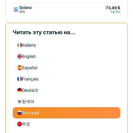
Solana
73,49 $
SOL
+2.1%
Читать эту статью на...
Italiano
English
Español
Français
Deutsch
한국어
Русский
中文