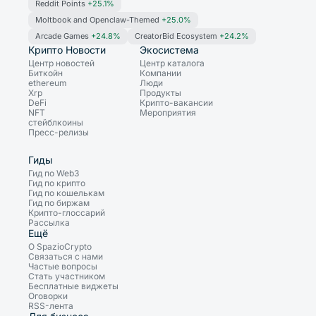
Reddit Points
+25.1%
Moltbook and Openclaw-Themed
+25.0%
Arcade Games
+24.8%
CreatorBid Ecosystem
+24.2%
Крипто Новости
Экосистема
Центр новостей
Центр каталога
Биткойн
Компании
ethereum
Люди
Xrp
Продукты
DeFi
Крипто-вакансии
NFT
Мероприятия
стейблкоины
Пресс-релизы
Гиды
Гид по Web3
Гид по крипто
Гид по кошелькам
Гид по биржам
Крипто-глоссарий
Рассылка
Ещё
О SpazioCrypto
Связаться с нами
Частые вопросы
Стать участником
Бесплатные виджеты
Оговорки
RSS-лента