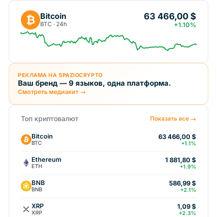
63 466,00 $
Bitcoin
₿
BTC · 24h
+1.10%
РЕКЛАМА НА SPAZIOCRYPTO
Ваш бренд — 9 языков, одна платформа.
Смотреть медиакит →
Топ криптовалют
Показать все →
Bitcoin
63 466,00 $
BTC
+1.1%
Ethereum
1 881,80 $
ETH
+1.9%
BNB
586,99 $
BNB
+2.1%
XRP
1,09 $
XRP
+2.3%