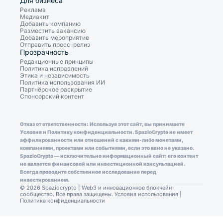
Для бизнеса
Реклама
Медиакит
Добавить компанию
Разместить вакансию
Добавить мероприятие
Отправить пресс-релиз
Прозрачность
Редакционные принципы
Политика исправлений
Этика и независимость
Политика использования ИИ
Партнёрское раскрытие
Спонсорский контент
Отказ от ответственности: Используя этот сайт, вы принимаете
Условия и Политику конфиденциальности. SpazioCrypto не имеет
аффилированности или отношений с какими-либо монетами,
компаниями, проектами или событиями, если это явно не указано.
SpazioCrypto — исключительно информационный сайт: его контент
не является финансовой или инвестиционной консультацией.
Всегда проводите собственное исследование перед
инвестированием.
© 2026 Spaziocrypto | Web3 и инновационное блокчейн-
сообщество. Все права защищены.
Условия использования
|
Политика конфиденциальности