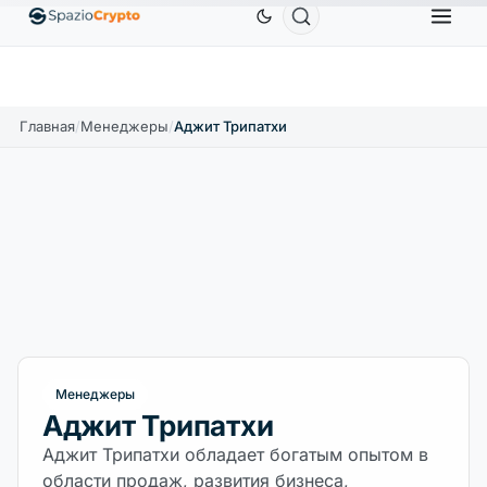
Ethereum
1 880,58 $
Tether
0,9991 $
BNB
5
1.10%
ETH
↑1.90%
USDT
↑0.00%
BNB
Главная
/
Менеджеры
/
Аджит Трипатхи
Менеджеры
Аджит Трипатхи
Аджит Трипатхи обладает богатым опытом в
области продаж, развития бизнеса,