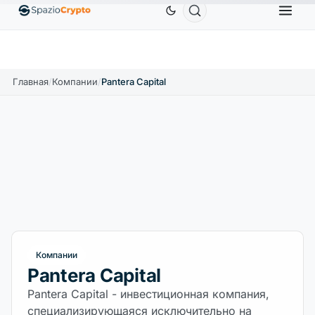
Ethereum
1 880,58 $
Tether
0,9991 $
BNB
586
10%
ETH
↑1.90%
USDT
↑0.00%
BNB
Главная
/
Компании
/
Pantera Capital
Компании
Pantera Capital
Pantera Capital - инвестиционная компания,
специализирующаяся исключительно на