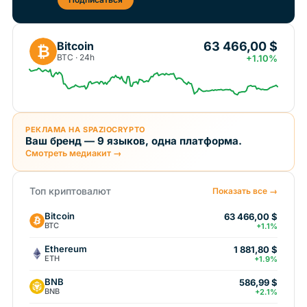
63 466,00 $
Bitcoin
₿
BTC · 24h
+1.10%
РЕКЛАМА НА SPAZIOCRYPTO
Ваш бренд — 9 языков, одна платформа.
Смотреть медиакит →
Топ криптовалют
Показать все →
Bitcoin
63 466,00 $
BTC
+1.1%
Ethereum
1 881,80 $
ETH
+1.9%
BNB
586,99 $
BNB
+2.1%