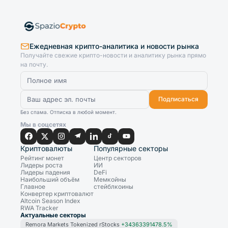
Ежедневная крипто-аналитика и новости рынка
Получайте свежие крипто-новости и аналитику рынка прямо
на почту.
Подписаться
Без спама. Отписка в любой момент.
Мы в соцсетях
Криптовалюты
Популярные секторы
Рейтинг монет
Центр секторов
Лидеры роста
ИИ
Лидеры падения
DeFi
Наибольший объём
Мемкойны
Главное
стейблкоины
Конвертер криптовалют
Altcoin Season Index
RWA Tracker
Актуальные секторы
Remora Markets Tokenized rStocks
+34363391478.5%