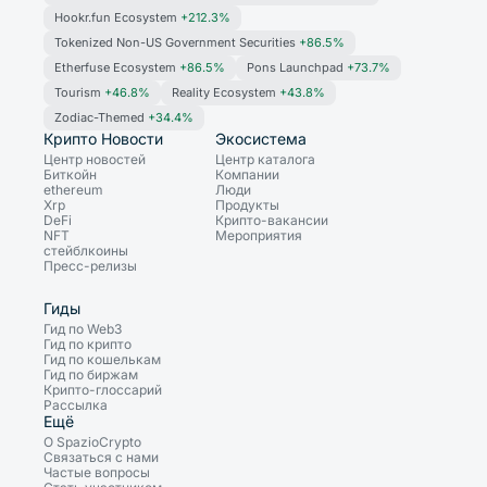
Hookr.fun Ecosystem
+212.3%
Tokenized Non-US Government Securities
+86.5%
Etherfuse Ecosystem
+86.5%
Pons Launchpad
+73.7%
Tourism
+46.8%
Reality Ecosystem
+43.8%
Zodiac-Themed
+34.4%
Крипто Новости
Экосистема
Центр новостей
Центр каталога
Биткойн
Компании
ethereum
Люди
Xrp
Продукты
DeFi
Крипто-вакансии
NFT
Мероприятия
стейблкоины
Пресс-релизы
Гиды
Гид по Web3
Гид по крипто
Гид по кошелькам
Гид по биржам
Крипто-глоссарий
Рассылка
Ещё
О SpazioCrypto
Связаться с нами
Частые вопросы