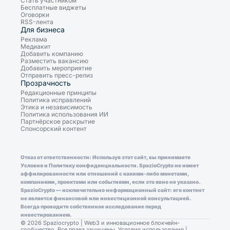
Стать участником
Бесплатные виджеты
Оговорки
RSS-лента
Для бизнеса
Реклама
Медиакит
Добавить компанию
Разместить вакансию
Добавить мероприятие
Отправить пресс-релиз
Прозрачность
Редакционные принципы
Политика исправлений
Этика и независимость
Политика использования ИИ
Партнёрское раскрытие
Спонсорский контент
Отказ от ответственности: Используя этот сайт, вы принимаете
Условия и Политику конфиденциальности. SpazioCrypto не имеет
аффилированности или отношений с какими-либо монетами,
компаниями, проектами или событиями, если это явно не указано.
SpazioCrypto — исключительно информационный сайт: его контент
не является финансовой или инвестиционной консультацией.
Всегда проводите собственное исследование перед
инвестированием.
© 2026 Spaziocrypto | Web3 и инновационное блокчейн-
сообщество. Все права защищены.
Условия использования
|