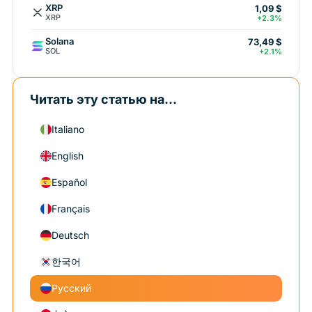
XRP
1,09 $
XRP
+2.3%
Solana
73,49 $
SOL
+2.1%
Читать эту статью на...
Italiano
English
Español
Français
Deutsch
한국어
Русский