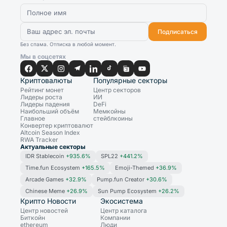
Подписаться
Без спама. Отписка в любой момент.
Мы в соцсетях
Криптовалюты
Популярные секторы
Рейтинг монет
Центр секторов
Лидеры роста
ИИ
Лидеры падения
DeFi
Наибольший объём
Мемкойны
Главное
стейблкоины
Конвертер криптовалют
Altcoin Season Index
RWA Tracker
Актуальные секторы
IDR Stablecoin
+935.6%
SPL22
+441.2%
Time.fun Ecosystem
+165.5%
Emoji-Themed
+36.9%
Arcade Games
+32.9%
Pump.fun Creator
+30.6%
Chinese Meme
+26.9%
Sun Pump Ecosystem
+26.2%
Крипто Новости
Экосистема
Центр новостей
Центр каталога
Биткойн
Компании
ethereum
Люди