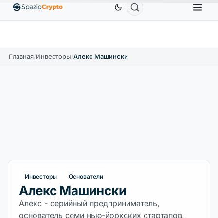
$
Ethereum
1 880,58 $
Tether
0,9991 $
BNB
↑1.10%
ETH
↑1.90%
USDT
↑0.00%
BNB
Главная
/
Инвесторы
/
Алекс Машински
Инвесторы
Основатели
Алекс Машински
Алекс - серийный предприниматель,
основатель семи нью-йоркских стартапов,