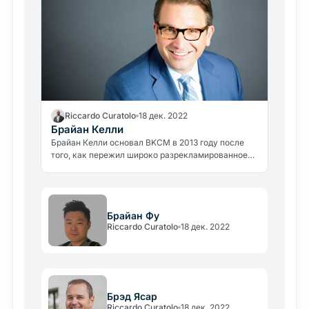
Riccardo Curatolo
18 дек. 2022
Брайан Келли
Брайан Келли основал BKCM в 2013 году после
того, как пережил широко разрекламированное
обращение к инвестиционному потенциалу
биткоина и поддерживающей его технологии
блокчейн. О своем прозрении он рассказал в
книге "Большой взрыв биткоина".
Брайан Фу
Riccardo Curatolo
18 дек. 2022
Брэд Ясар
Riccardo Curatolo
18 дек. 2022