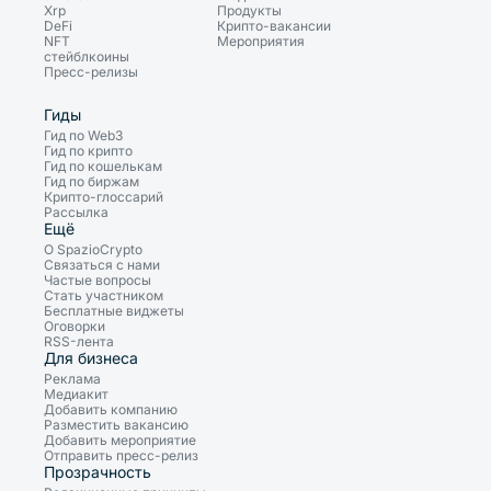
Xrp
Продукты
DeFi
Крипто-вакансии
NFT
Мероприятия
стейблкоины
Пресс-релизы
Гиды
Гид по Web3
Гид по крипто
Гид по кошелькам
Гид по биржам
Крипто-глоссарий
Рассылка
Ещё
О SpazioCrypto
Связаться с нами
Частые вопросы
Стать участником
Бесплатные виджеты
Оговорки
RSS-лента
Для бизнеса
Реклама
Медиакит
Добавить компанию
Разместить вакансию
Добавить мероприятие
Отправить пресс-релиз
Прозрачность