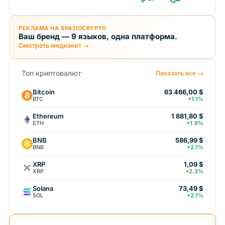
РЕКЛАМА НА SPAZIOCRYPTO
Ваш бренд — 9 языков, одна платформа.
Смотреть медиакит →
Топ криптовалют
Показать все →
Bitcoin
63 466,00 $
BTC
+1.1%
Ethereum
1 881,80 $
ETH
+1.9%
BNB
586,99 $
BNB
+2.1%
XRP
1,09 $
XRP
+2.3%
Solana
73,49 $
SOL
+2.1%