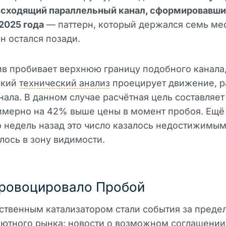
исходящий параллельный канал, сформировавш
 2025 года
— паттерн, который держался семь ме
н остался позади.
ив пробивает верхнюю границу подобного канала
ский
технический анализ
проецирует движение, р
нала. В данном случае расчётная цель составляет
имерно на 42% выше цены в момент пробоя. Ещё
 недель назад это число казалось недостижимым
лось в зону видимости.
ровоцировало Пробой
ственным катализатором стали события за преде
лютного рынка: новости о возможном соглашени