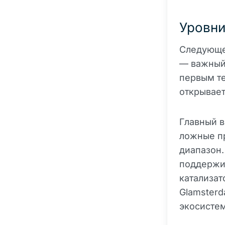
Уровни
Следующе
— важный 
первым те
открываетс
Главный 
ложные пр
диапазон.
поддержи
катализат
Glamsterd
экосистем