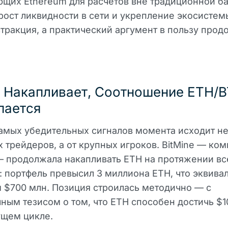
щих Ethereum для расчётов вне традиционной б
рост ликвидности в сети и укрепление экосистем
стракция, а практический аргумент в пользу про
e Накапливает, Соотношение ETH/
пается
амых убедительных сигналов момента исходит не
 трейдеров, а от крупных игроков. BitMine — ко
 продолжала накапливать ETH на протяжении вс
 портфель превысил 3 миллиона ETH, что эквива
 $700 млн. Позиция строилась методично — с
ным тезисом о том, что ETH способен достичь $1
ущем цикле.