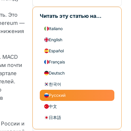
ть. Это
Читать эту статью на...
thereum —
Italiano
снижения
English
Español
е. MACD
Français
ым почти
артале
Deutsch
телей.
한국어
о
Русский
ов
中文
日本語
 России и