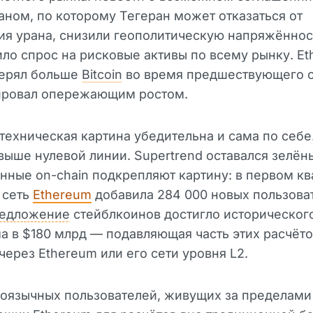
ном, по которому Тегеран может отказаться от
я урана, снизили геополитическую напряжённос
ло спрос на рисковые активы по всему рынку. E
терял больше
Bitcoin
во время предшествующего 
ировал опережающим ростом.
техническая картина убедительна и сама по себ
выше нулевой линии. Supertrend оставался зелён
нные on-chain подкрепляют картину: в первом кв
 сеть
Ethereum
добавила 284 000 новых пользова
едложение
стейблкоинов достигло историческог
 в $180 млрд — подавляющая часть этих расчёт
через Ethereum или его сети уровня L2.
оязычных пользователей, живущих за пределами