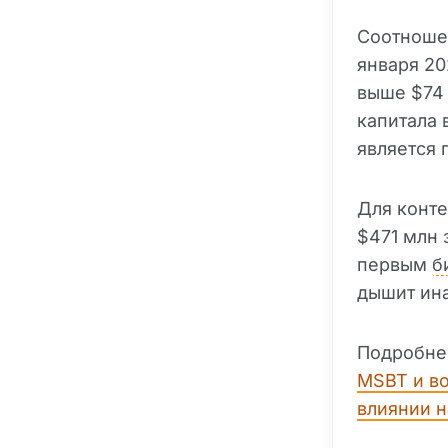
Соотношен
января 20
выше $74 
капитала 
является 
Для конте
$471 млн 
первым
б
дышит ина
Подробне
MSBT и во
влиянии 