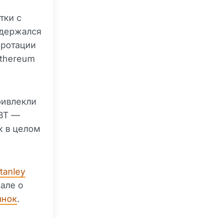
тки с
держался
 ротации
Ethereum
ривлекли
SBT —
к в целом
tanley
иале о
ынок
.