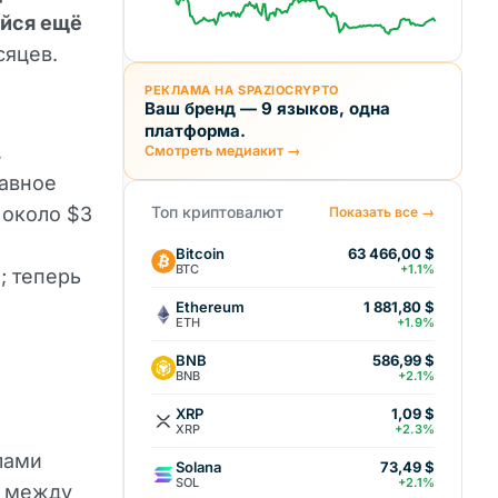
ийся ещё
сяцев.
РЕКЛАМА НА SPAZIOCRYPTO
Ваш бренд — 9 языков, одна
платформа.
,
Смотреть медиакит →
авное
 около $3
Топ криптовалют
Показать все →
Bitcoin
63 466,00 $
BTC
+1.1%
; теперь
Ethereum
1 881,80 $
ETH
+1.9%
BNB
586,99 $
BNB
+2.1%
XRP
1,09 $
XRP
+2.3%
лами
Solana
73,49 $
SOL
+2.1%
и между