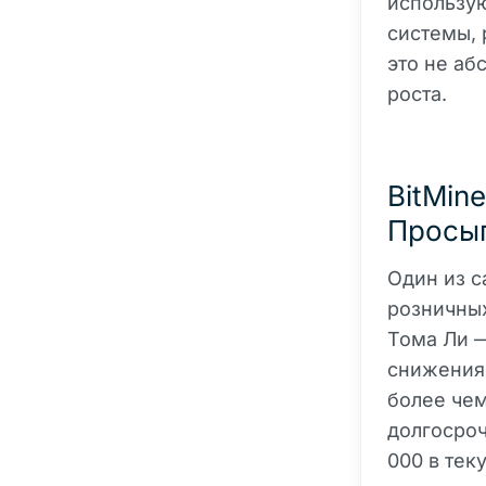
использую
системы, 
это не аб
роста.
BitMin
Просы
Один из с
розничных
Тома Ли —
снижения:
более чем
долгосроч
000 в тек