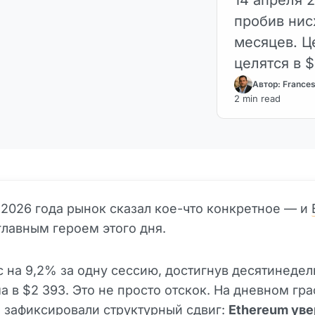
пробив нис
месяцев. Ц
целятся в $
Что говори
Автор: France
2 min read
 2026 года рынок сказал кое-что конкретное — и
главным героем этого дня.
 на 9,2% за одну сессию, достигнув десятинедел
 в $2 393. Это не просто отскок. На дневном гр
 зафиксировали структурный сдвиг:
Ethereum ув