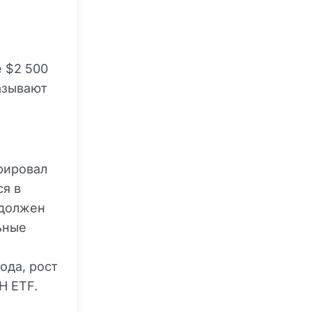
 $2 500
азывают
рировал
ся в
должен
ьные
ода, рост
H ETF.