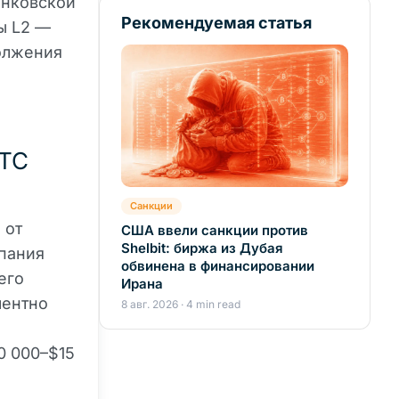
анковской
Рекомендуемая статья
ы L2 —
должения
BTC
Санкции
 от
США ввели санкции против
Shelbit: биржа из Дубая
мпания
обвинена в финансировании
его
Ирана
лентно
8 авг. 2026 · 4 min read
0 000–$15