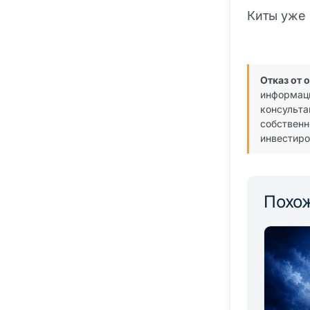
Киты уже 
Отказ от 
информаци
консульта
собственн
инвестиро
Похож