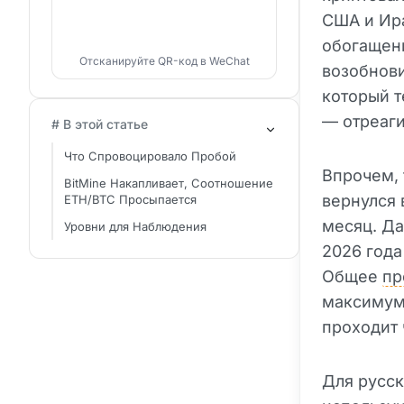
США и Ира
обогащени
Отсканируйте QR-код в WeChat
возобнови
который 
— отреаг
# В этой статье
Что Спровоцировало Пробой
Впрочем, 
BitMine Накапливает, Соотношение
вернулся 
ETH/BTC Просыпается
месяц. Да
Уровни для Наблюдения
2026 года
Общее
пр
максимума
проходит 
Для русск