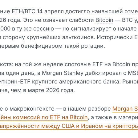
ие ETH/BTC 14 апреля достигло наивысшей отме
26 года. Это не означает слабости
Bitcoin
— BTC у
000 в ту же сессию — но сигнализирует о начале
в сторону крупнейших альткоинов. Исторически 
первым бенефициаром такой ротации.
кста: на той же неделе спотовые ETF на Bitcoin п
за один день, а Morgan Stanley дебютировал с M
иткоин
-ETF крупного американского банка. Рыно
че, чем в марте 2026 года.
е о макроконтексте — в нашем разборе
Morgan S
йны комиссий по ETF на Bitcoin
, а также в матер
напряжённости между США и Ираном на криптор