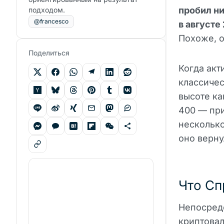
пробил н
подходом.
@francesco
в августе
Похоже, о
Поделиться
Когда акт
классиче
высоте ка
400 — пр
несколько
оно верну
Что Сп
Непосред
криптова