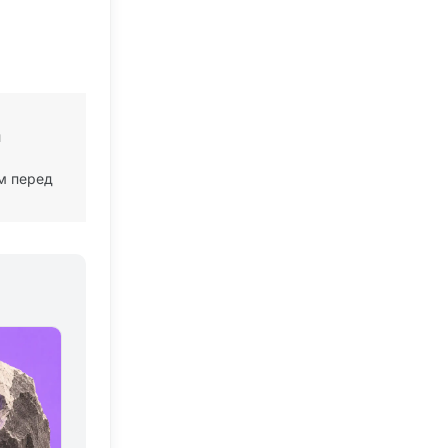
й
м перед