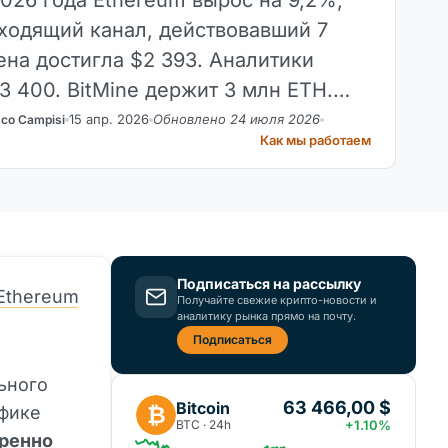
ходящий канал, действовавший 7
ена достигла $2 393. Аналитики
3 400. BitMine держит 3 млн ETH.
т технический анализ.
15 апр. 2026
Обновлено 24 июля 2026
sco Campisi
Как мы работаем
Подписаться на рассылку
Ethereum
Получайте свежие крипто-новости и
аналитику рынка прямо на почту.
Подписаться
ьного
63 466,00 $
Bitcoin
₿
афике
BTC · 24h
+1.10%
еренно