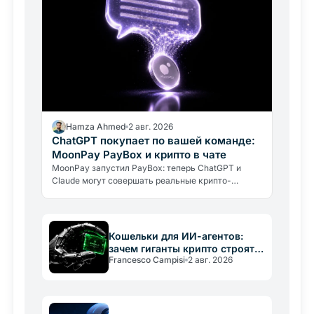
Hamza Ahmed
2 авг. 2026
ChatGPT покупает по вашей команде:
MoonPay PayBox и крипто в чате
MoonPay запустил PayBox: теперь ChatGPT и
Claude могут совершать реальные крипто-
платежи прямо в чате. Как работает защита
средств и какие риски нужно знать.
Кошельки для ИИ-агентов:
зачем гиганты крипто строят
Francesco Campisi
2 авг. 2026
новую инфраструктуру