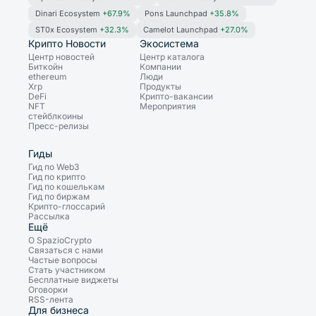
Dinari Ecosystem
+67.9%
Pons Launchpad
+35.8%
ST0x Ecosystem
+32.3%
Camelot Launchpad
+27.0%
Крипто Новости
Экосистема
Центр новостей
Центр каталога
Биткойн
Компании
ethereum
Люди
Xrp
Продукты
DeFi
Крипто-вакансии
NFT
Мероприятия
стейблкоины
Пресс-релизы
Гиды
Гид по Web3
Гид по крипто
Гид по кошелькам
Гид по биржам
Крипто-глоссарий
Рассылка
Ещё
О SpazioCrypto
Связаться с нами
Частые вопросы
Стать участником
Бесплатные виджеты
Оговорки
RSS-лента
Для бизнеса