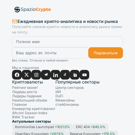
Ежедневная крипто-аналитика и новости рынка
Получайте свежие крипто-новости и аналитику рынка прямо
на почту.
Подписаться
Без спама. Отписка в любой момент.
Мы в соцсетях
Криптовалюты
Популярные секторы
Рейтинг монет
Центр секторов
Лидеры роста
ИИ
Лидеры падения
DeFi
Наибольший объём
Мемкойны
Главное
стейблкоины
Конвертер криптовалют
Altcoin Season Index
RWA Tracker
Актуальные секторы
Kommunitas Launchpad
+1021.0%
ERC 404
+845.0%
OpenServ Ecosystem
+267.6%
Reserve Ecosystem
+179.3%