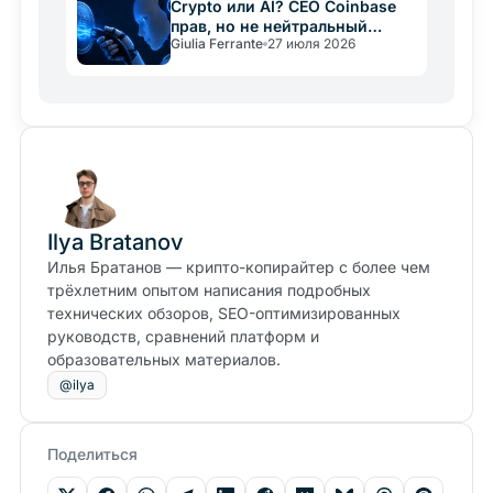
Crypto или AI? CEO Coinbase
прав, но не нейтральный
Giulia Ferrante
27 июля 2026
арбитр
Ilya Bratanov
Илья Братанов — крипто-копирайтер с более чем
трёхлетним опытом написания подробных
технических обзоров, SEO-оптимизированных
руководств, сравнений платформ и
образовательных материалов.
@ilya
Поделиться