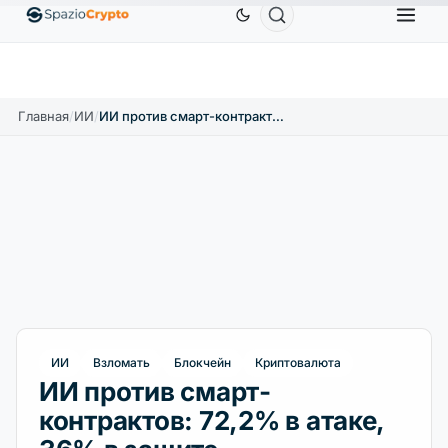
Ethereum
1 880,58 $
Tether
0,9991 $
BNB
586,
%
ETH
↑1.90%
USDT
↑0.00%
BNB
Главная
/
ИИ
/
ИИ против смарт-контрактов: 72,2% в атаке, 36% в защите
ИИ
Bзломать
Блокчейн
Криптовалюта
ИИ против смарт-
контрактов: 72,2% в атаке,