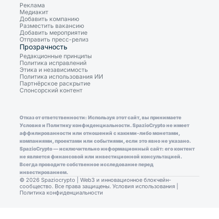
Реклама
Медиакит
Добавить компанию
Разместить вакансию
Добавить мероприятие
Отправить пресс-релиз
Прозрачность
Редакционные принципы
Политика исправлений
Этика и независимость
Политика использования ИИ
Партнёрское раскрытие
Спонсорский контент
Отказ от ответственности: Используя этот сайт, вы принимаете
Условия и Политику конфиденциальности. SpazioCrypto не имеет
аффилированности или отношений с какими-либо монетами,
компаниями, проектами или событиями, если это явно не указано.
SpazioCrypto — исключительно информационный сайт: его контент
не является финансовой или инвестиционной консультацией.
Всегда проводите собственное исследование перед
инвестированием.
© 2026 Spaziocrypto | Web3 и инновационное блокчейн-
сообщество. Все права защищены.
Условия использования
|
Политика конфиденциальности