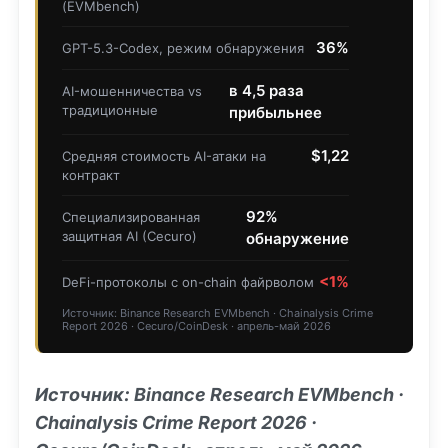
(EVMbench)
36%
GPT-5.3-Codex, режим обнаружения
в 4,5 раза
AI-мошенничества vs
традиционные
прибыльнее
$1,22
Средняя стоимость AI-атаки на
контракт
92%
Специализированная
защитная AI (Cecuro)
обнаружение
<1%
DeFi-протоколы с on-chain файрволом
Источник: Binance Research EVMbench · Chainalysis Crime
Report 2026 · Cecuro/CoinDesk · апрель-май 2026
Источник: Binance Research EVMbench ·
Chainalysis Crime Report 2026 ·