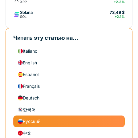
XRP
+2.3%
Solana
73,49 $
SOL
+2.1%
Читать эту статью на...
Italiano
English
Español
Français
Deutsch
한국어
Русский
中文