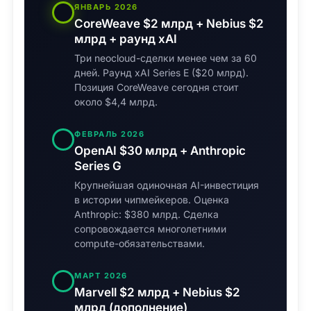
ЯНВАРЬ 2026
CoreWeave $2 млрд + Nebius $2
млрд + раунд xAI
Три neocloud-сделки менее чем за 60
дней. Раунд xAI Series E ($20 млрд).
Позиция CoreWeave сегодня стоит
около $4,4 млрд.
ФЕВРАЛЬ 2026
OpenAI $30 млрд + Anthropic
Series G
Крупнейшая одиночная AI-инвестиция
в истории чипмейкеров. Оценка
Anthropic: $380 млрд. Сделка
сопровождается многолетними
compute-обязательствами.
МАРТ 2026
Marvell $2 млрд + Nebius $2
млрд (дополнение)