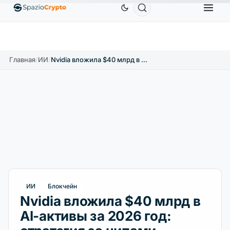
Ethereum
1 880,58 $
Tether
0,9991 $
BNB
58
.10%
ETH
↑1.90%
USDT
↑0.00%
BNB
Главная
/
ИИ
/
Nvidia вложила $40 млрд в AI-активы за 2026 год: стратегия за чипами
ИИ
Блокчейн
Nvidia вложила $40 млрд в
AI-активы за 2026 год: