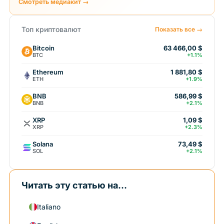
Смотреть медиакит →
Топ криптовалют
Показать все →
Bitcoin
63 466,00 $
BTC
+1.1%
Ethereum
1 881,80 $
ETH
+1.9%
BNB
586,99 $
BNB
+2.1%
XRP
1,09 $
XRP
+2.3%
Solana
73,49 $
SOL
+2.1%
Читать эту статью на...
Italiano