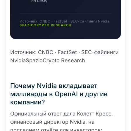
по нему.
Источник: CNBC · FactSet · SEC-файлинги Nvidia
SPAZIOCRYPTO RESEARCH
Источник: CNBC · FactSet · SEC-файлинги
NvidiaSpazioCrypto Research
Почему Nvidia вкладывает
миллиарды в OpenAI и другие
компании?
Официальный ответ дала Колетт Кресс,
финансовый директор Nvidia, на
последнем отчёте для инвесторов: