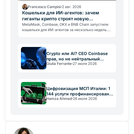
Francesco Campisi
2 авг. 2026
Кошельки для ИИ-агентов: зачем
гиганты крипто строят новую
инфраструктуру
MetaMask, Coinbase, OKX и BNB Chain запустили
кошельки для ИИ-агентов за несколько недель.
Почему гиганты строят инфраструктуру для
экономики, которой ещё нет.
Crypto или AI? CEO Coinbase
прав, но не нейтральный
Giulia Ferrante
27 июля 2026
арбитр
Цифровизация МСП Италии: 1
144 услуги профинансированы
Hamza Ahmed
26 июля 2026
PNRR