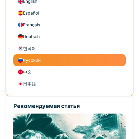
English
Español
Français
Deutsch
한국어
Русский
中文
日本語
Рекомендуемая статья