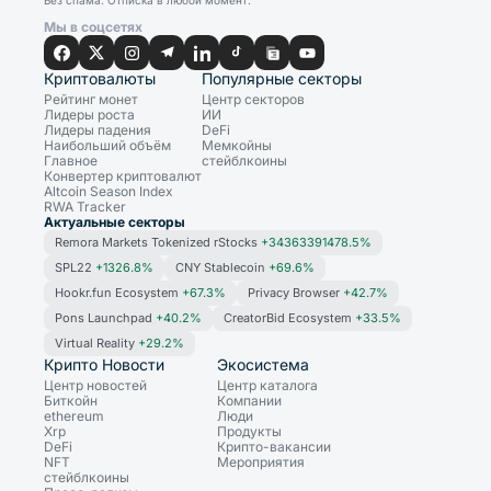
Без спама. Отписка в любой момент.
Мы в соцсетях
Криптовалюты
Популярные секторы
Рейтинг монет
Центр секторов
Лидеры роста
ИИ
Лидеры падения
DeFi
Наибольший объём
Мемкойны
Главное
стейблкоины
Конвертер криптовалют
Altcoin Season Index
RWA Tracker
Актуальные секторы
Remora Markets Tokenized rStocks
+34363391478.5%
SPL22
+1326.8%
CNY Stablecoin
+69.6%
Hookr.fun Ecosystem
+67.3%
Privacy Browser
+42.7%
Pons Launchpad
+40.2%
CreatorBid Ecosystem
+33.5%
Virtual Reality
+29.2%
Крипто Новости
Экосистема
Центр новостей
Центр каталога
Биткойн
Компании
ethereum
Люди
Xrp
Продукты
DeFi
Крипто-вакансии
NFT
Мероприятия
стейблкоины