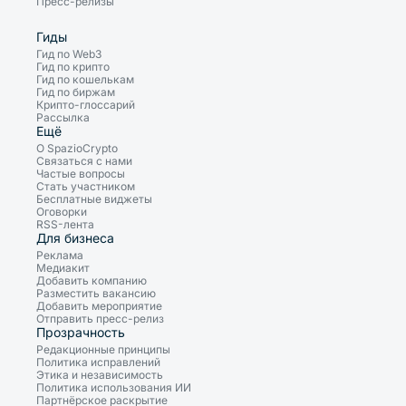
Пресс-релизы
Гиды
Гид по Web3
Гид по крипто
Гид по кошелькам
Гид по биржам
Крипто-глоссарий
Рассылка
Ещё
О SpazioCrypto
Связаться с нами
Частые вопросы
Стать участником
Бесплатные виджеты
Оговорки
RSS-лента
Для бизнеса
Реклама
Медиакит
Добавить компанию
Разместить вакансию
Добавить мероприятие
Отправить пресс-релиз
Прозрачность
Редакционные принципы
Политика исправлений
Этика и независимость
Политика использования ИИ
Партнёрское раскрытие