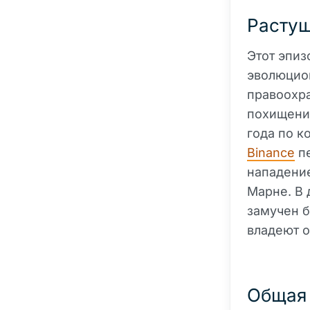
Растущ
Этот эпиз
эволюцио
правоохра
похищений
года по к
Binance
пе
нападение
Марне. В 
замучен б
владеют о
Общая 