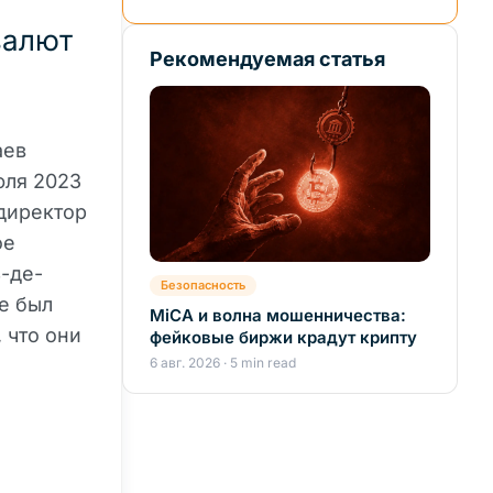
валют
Рекомендуемая статья
аев
юля 2023
 директор
ое
-де-
Безопасность
е был
MiCA и волна мошенничества:
 что они
фейковые биржи крадут крипту
6 авг. 2026 · 5 min read