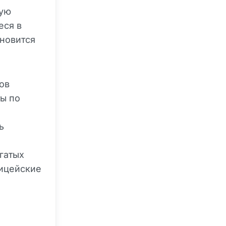
мую
еся в
ановится
ов
ты по
ь
гатых
лицейские