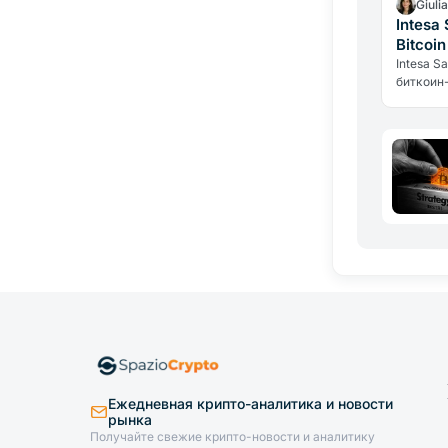
Giuli
Intesa
Bitcoi
позици
Intesa S
биткоин
вложения
Bitcoin,
управле
Ежедневная крипто-аналитика и новости
рынка
Получайте свежие крипто-новости и аналитику