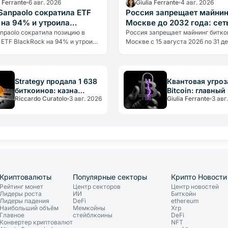
a Ferrante
6 авг. 2026
Giulia Ferrante
4 авг. 2026
 Sanpaolo сократила ETF
Россия запрещает майнин
n на 94% и утроила
Москве до 2032 года: сет
ю в Ethereum
важнее крипты
anpaolo сократила позицию в
Россия запрещает майнинг битко
-ETF BlackRock на 94% и утроила
Москве с 15 августа 2026 по 31 д
 в Ethereum. Это не отказ от
2032 года. Причина не политическ
 а профессиональное
энергетическая: регион потребля
ние…
около 1…
Strategy продала 1 638
Квантовая угроз
биткоинов: казна
Bitcoin: главный
Riccardo Curatolo
3 авг. 2026
Giulia Ferrante
3 авг
кормит саму себя
физика, а
медлительность
Криптовалюты
Популярные секторы
Крипто Новости
Рейтинг монет
Центр секторов
Центр новостей
Лидеры роста
ИИ
Биткойн
Лидеры падения
DeFi
ethereum
Наибольший объём
Мемкойны
Xrp
Главное
стейблкоины
DeFi
Конвертер криптовалют
NFT