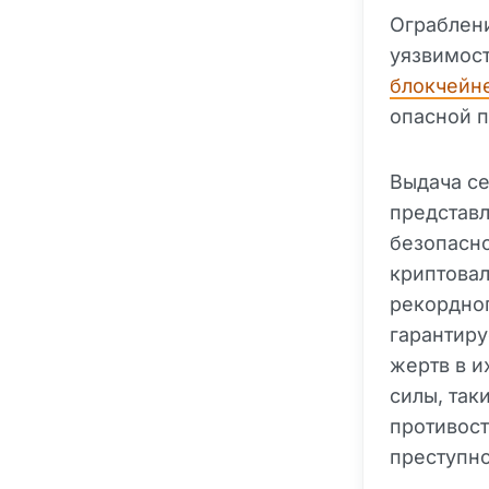
Ограблен
уязвимост
блокчейн
опасной 
Выдача се
представл
безопасно
криптовал
рекордног
гарантиру
жертв в и
силы, так
противос
преступн