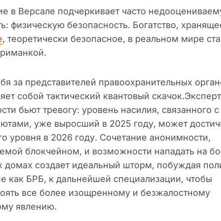
ие в Версале подчеркивает часто недооценивае
ь: физическую безопасность. Богатство, храняще
е
, теоретически безопасное, в реальном мире ст
приманкой.
бя за представителей правоохранительных орган
яет собой тактический квантовый скачок.Экспер
сти бьют тревогу: уровень насилия, связанного с
ютами, уже выросший в 2025 году, может достич
о уровня в 2026 году. Сочетание анонимности,
емой блокчейном, и возможности нападать на бо
х домах создает идеальный шторм, побуждая по
ие как БРБ, к дальнейшей специализации, чтобы
тоять все более изощренному и безжалостному
ому явлению.