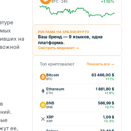
BTC · 24h
+1.10%
атуре
амых
РЕКЛАМА НА SPAZIOCRYPTO
Ваш бренд — 9 языков, одна
дивших на
платформа.
евожной
Смотреть медиакит →
Топ криптовалют
Показать все →
Bitcoin
63 466,00 $
BTC
+1.1%
Ethereum
1 881,80 $
ETH
+1.9%
BNB
 в
586,99 $
BNB
+2.1%
ений.
XRP
1,09 $
вые
XRP
+2.3%
жут ее,
Solana