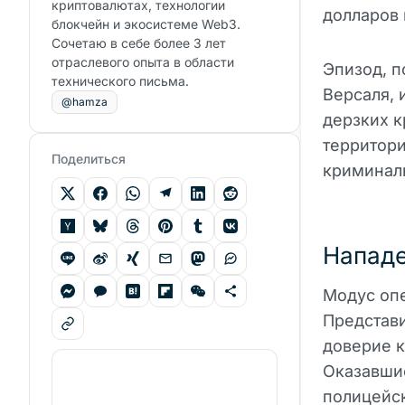
криптовалютах, технологии
долларов 
блокчейн и экосистеме Web3.
Сочетаю в себе более 3 лет
отраслевого опыта в области
Эпизод, п
технического письма.
Версаля, 
@hamza
дерзких к
территори
Поделиться
криминал
Нападе
Модус оп
Представи
доверие к
Оказавшис
полицейск