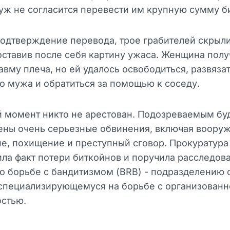
уж не согласится перевести им крупную сумму б
одтверждение перевода, трое грабителей скрыли
оставив после себя картину ужаса. Женщина полу
авму плеча, но ей удалось освободиться, развяза
о мужа и обратиться за помощью к соседу.
 момент никто не арестован. Подозреваемым бу
ены очень серьезные обвинения, включая воору
е, похищение и преступный сговор. Прокуратура
ла факт потери биткойнов и поручила расследов
о борьбе с бандитизмом (BRB) - подразделению 
 специализирующемуся на борьбе с организованн
остью.