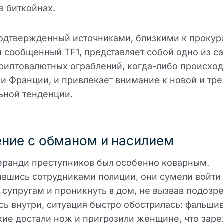
в биткойнах.
одтвержденный источниками, близкими к прокур
и сообщенный TF1, представляет собой одно из с
риптовалютных ограблений, когда-либо происхо
и Франции, и привлекает внимание к новой и тр
ьной тенденции.
ние с обманом и насилием
еранди преступников был особенно коварным.
вшись сотрудниками полиции, они сумели войти
 супругам и проникнуть в дом, не вызвав подозр
ь внутри, ситуация быстро обострилась: фальши
ие достали нож и пригрозили женщине, что заре