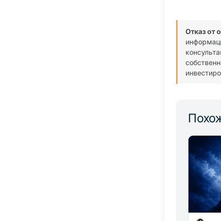
Отказ от 
информаци
консульта
собственн
инвестиро
Похож