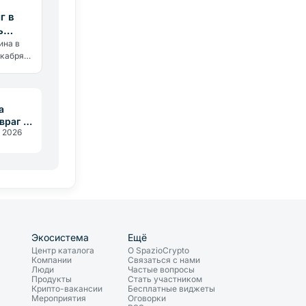
г в
ь
ина в
екабря
ая, а
ет
а
 враг не
. 2026
Экосистема
Ещё
Центр каталога
О SpazioCrypto
Компании
Связаться с нами
Люди
Частые вопросы
Продукты
Стать участником
Крипто-вакансии
Бесплатные виджеты
Мероприятия
Оговорки