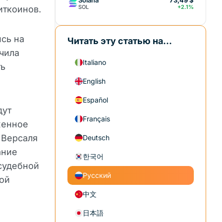
73,49 $
SOL
+2.1%
иткоинов.
сь на
Читать эту статью на...
чила
Italiano
ть
English
Español
дут
Français
женное
 Версаля
Deutsch
ание
한국어
судебной
Русский
ой
中文
日本語