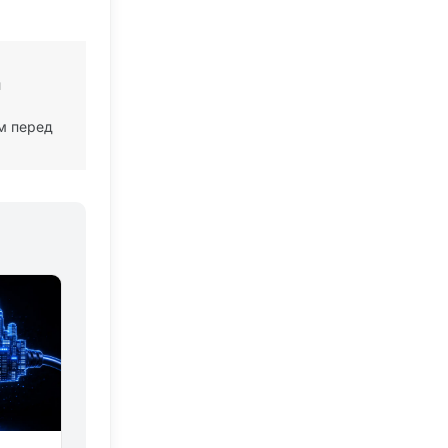
й
м перед