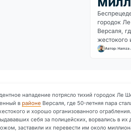
милл
Беспрецеде
городок Ле
Версаля, г
жестокого 
ограбления
Автор: Hamza
ентное нападение потрясло тихий городок Ле Ш
енный в
районе
Версаля, где 50-летняя пара стал
естокого и хорошо организованного ограбления
ыдававших себя за полицейских, ворвались в их 
ожом, заставили их перевести им около миллион