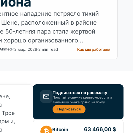
иона
нтное нападение потрясло тихий
 Шене, расположенный в районе
де 50-летняя пара стала жертвой
и хорошо организованного
.
12 мар. 2026
2 min read
Как мы работаем
 Ahmed
Подписаться на рассылку
ене,
Получайте свежие крипто-новости и
аналитику рынка прямо на почту.
а
Подписаться
. Трое
дом и,
63 466,00 $
Bitcoin
а
₿