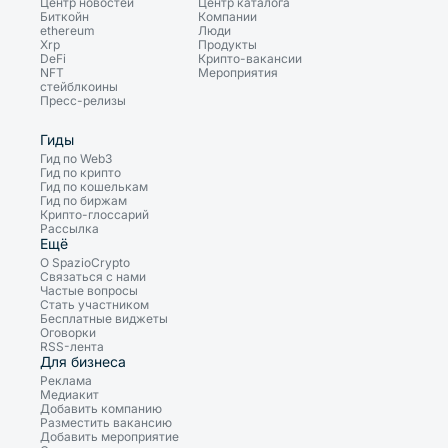
Центр новостей
Центр каталога
Биткойн
Компании
ethereum
Люди
Xrp
Продукты
DeFi
Крипто-вакансии
NFT
Мероприятия
стейблкоины
Пресс-релизы
Гиды
Гид по Web3
Гид по крипто
Гид по кошелькам
Гид по биржам
Крипто-глоссарий
Рассылка
Ещё
О SpazioCrypto
Связаться с нами
Частые вопросы
Стать участником
Бесплатные виджеты
Оговорки
RSS-лента
Для бизнеса
Реклама
Медиакит
Добавить компанию
Разместить вакансию
Добавить мероприятие