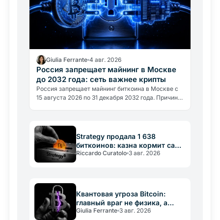
Giulia Ferrante
4 авг. 2026
Россия запрещает майнинг в Москве
до 2032 года: сеть важнее крипты
Россия запрещает майнинг биткоина в Москве с
15 августа 2026 по 31 декабря 2032 года. Причина
не политическая, а энергетическая: регион
потребляет около 1…
Strategy продала 1 638
биткоинов: казна кормит саму
Riccardo Curatolo
3 авг. 2026
себя
Квантовая угроза Bitcoin:
главный враг не физика, а
Giulia Ferrante
3 авг. 2026
медлительность