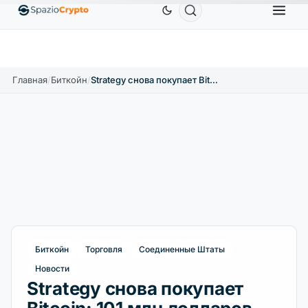
Ethereum
1 880,58 $
Tether
0,9991 $
BNB
↑1.10%
ETH
↑1.90%
USDT
↑0.00%
BNB
Главная
/
Биткойн
/
Strategy снова покупает Bitcoin: 101 млн долларов после первой продажи
Биткойн
Торговля
Соединенные Штаты
Новости
Strategy снова покупает