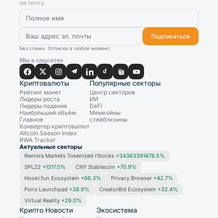
на почту.
Подписаться
Без спама. Отписка в любой момент.
Мы в соцсетях
Криптовалюты
Популярные секторы
Рейтинг монет
Центр секторов
Лидеры роста
ИИ
Лидеры падения
DeFi
Наибольший объём
Мемкойны
Главное
стейблкоины
Конвертер криптовалют
Altcoin Season Index
RWA Tracker
Актуальные секторы
Remora Markets Tokenized rStocks
+34363391478.5%
SPL22
+1317.0%
CNY Stablecoin
+70.9%
Hookr.fun Ecosystem
+66.3%
Privacy Browser
+42.7%
Pons Launchpad
+38.9%
CreatorBid Ecosystem
+32.4%
Virtual Reality
+29.0%
Крипто Новости
Экосистема