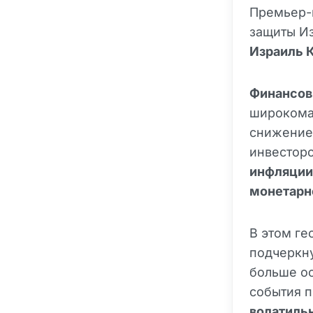
Премьер-
защиты Из
Израиль 
Финансов
широкома
снижением
инвесторо
инфляции
монетарн
В этом г
подчеркн
больше о
события 
волатиль