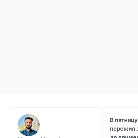
В пятниц
пережил 
до пример