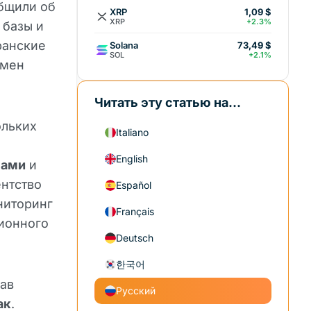
бщили об
XRP
1,09 $
XRP
+2.3%
 базы и
ранские
Solana
73,49 $
SOL
+2.1%
емен
Читать эту статью на...
ольких
Italiano
я
English
лами
и
нтство
Español
ниторинг
Français
ционного
Deutsch
한국어
вав
Русский
ак
.