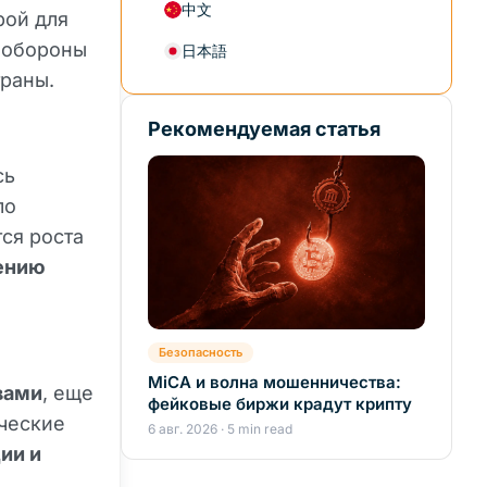
中文
рой для
р обороны
日本語
раны.
Рекомендуемая статья
сь
ло
ся роста
ению
.
Безопасность
MiCA и волна мошенничества:
вами
, еще
фейковые биржи крадут крипту
ические
6 авг. 2026 · 5 min read
ии и