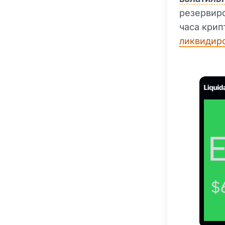
резервиро
часа кри
ликвидир