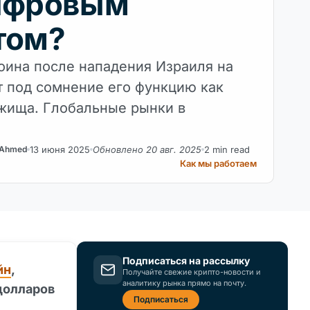
ифровым
том?
оина после нападения Израиля на
т под сомнение его функцию как
жища. Глобальные рынки в
13 июня 2025
Обновлено 20 авг. 2025
2 min read
 Ahmed
Как мы работаем
Подписаться на рассылку
йн
,
Получайте свежие крипто-новости и
аналитику рынка прямо на почту.
долларов
Подписаться