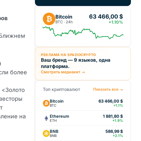
63 466,00 $
Bitcoin
₿
ров
BTC · 24h
+1.10%
 Ближнем
РЕКЛАМА НА SPAZIOCRYPTO
Ваш бренд — 9 языков, одна
и
платформа.
сли более
Смотреть медиакит →
. <Золото
Топ криптовалют
Показать все →
нвесторы
Bitcoin
63 466,00 $
BTC
+1.1%
т
ление на
Ethereum
1 881,80 $
ETH
+1.9%
BNB
586,99 $
BNB
+2.1%