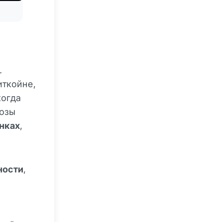
.
иткойне,
когда
розы
нках
,
ности
,