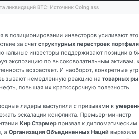
та ликвидаций BTC: Источник Coinglass
я в позиционировании инвесторов усиливают это
ствие за счет
структурных перестроек портфеля
иональные инвесторы поддерживают позиции в б
уя экспозицию по высоковолатильным активам, 
енность возрастает. И наоборот, конкретные уг
 вызывают немедленную реакцию на
товарных ры
 нефть, повышая их краткосрочную полезность.
одные лидеры выступили с призывами к
умерен
ежать эскалации конфликта. Премьер-министр
итании
Кир Стармер
призвал к дипломатическим
, а
Организация Объединенных Наций
выразила