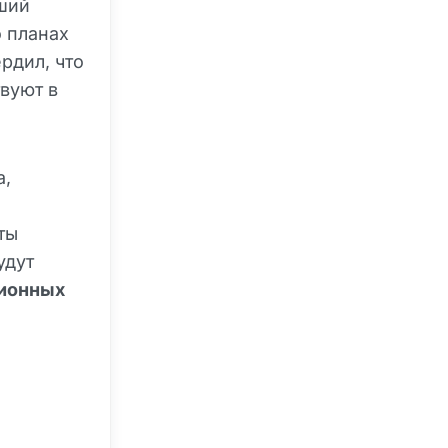
вший
о планах
рдил, что
вуют в
а,
ты
удут
ионных