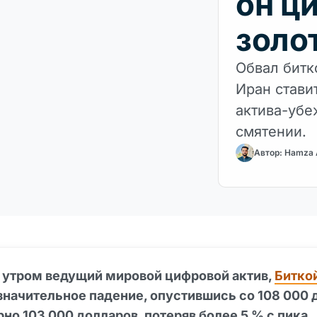
он ц
золо
Обвал битк
Иран стави
актива-убе
смятении.
Автор: Hamza
у утром ведущий мировой цифровой актив,
Битко
значительное падение, опустившись со 108 000 
но 103 000 долларов, потеряв более 5 % с пика.