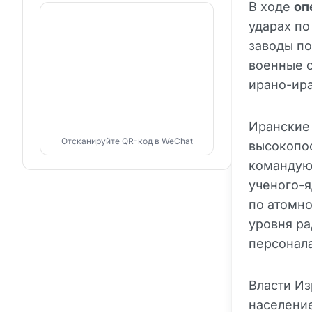
В ходе
оп
ударах по
заводы по
военные о
ирано-ира
Иранские
Отсканируйте QR-код в WeChat
высокопос
командую
ученого-
по атомно
уровня ра
персонала
Власти И
население