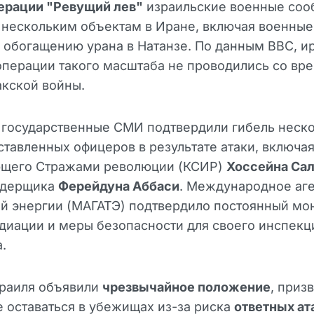
ерации "Ревущий лев"
израильские военные соо
 нескольким объектам в Иране, включая военные
 обогащению урана в Натанзе. По данным BBC, и
перации такого масштаба не проводились со вр
кской войны.
 государственные СМИ подтвердили гибель неск
тавленных офицеров в результате атаки, включа
щего Стражами революции (КСИР)
Хоссейна Са
ядерщика
Ферейдуна Аббаси
. Международное аге
й энергии (МАГАТЭ) подтвердило постоянный мо
диации и меры безопасности для своего инспек
.
зраиля объявили
чрезвычайное положение
, приз
 оставаться в убежищах из-за риска
ответных ат