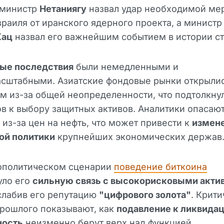
министр
Нетаниягу
назвал удар необходимой ме
раиля от иранского ядерного проекта, а минист
Кац
назвал его важнейшим событием в истории ст
ые последствия
были немедленными и
сштабными. Азиатские фондовые рынки открыли
 из-за общей неопределенности, что подтолкну
в к выбору защитных активов. Аналитики опасают
из-за цен на нефть, что может привести к
измен
ой политики
крупнейших экономических держав
еополитическом сценарии
поведение биткоина
уло его
сильную связь с высокорисковыми акти
слабив его репутацию
"цифрового золота"
. Крит
прошлого показывают, как
подавление к ликвидац
ность
неизменно берут верх над функцией