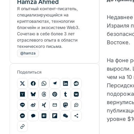
Hamza Ahmed
Я опытный контент-писатель,
специализирующийся на
Недавнее
криптовалютах, технологии
Израиля п
блокчейн и экосистеме Web3.
безопасн
Сочетаю в себе более 3 лет
отраслевого опыта в области
Востоке.
технического письма.
@hamza
На фоне р
выросли. 
Поделиться
чем на 10
Персидско
подорожал
вернулис
публикац
уровне $1