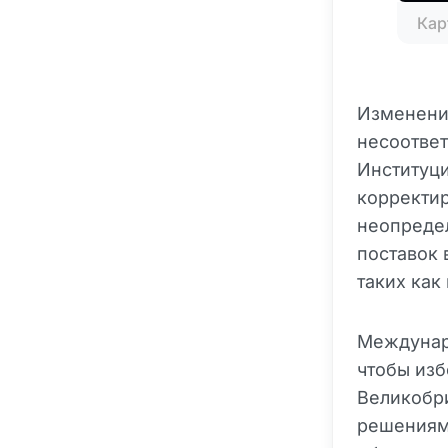
Кар
Изменени
несоответ
Институц
корректир
неопредел
поставок
таких как
Междунар
чтобы изб
Великобр
решениям