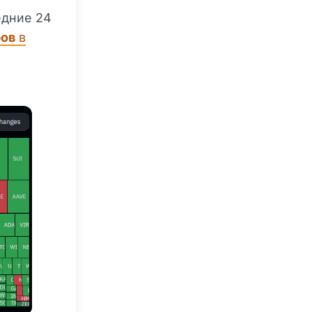
едние 24
ров
в