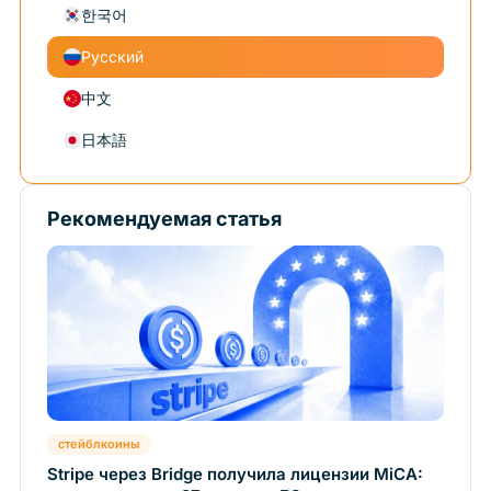
한국어
Русский
中文
日本語
Рекомендуемая статья
стейблкоины
Stripe через Bridge получила лицензии MiCA: