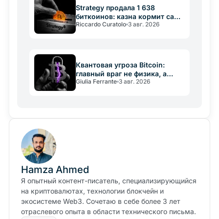
Strategy продала 1 638
биткоинов: казна кормит саму
Riccardo Curatolo
3 авг. 2026
себя
Квантовая угроза Bitcoin:
главный враг не физика, а
Giulia Ferrante
3 авг. 2026
медлительность
Hamza Ahmed
Я опытный контент-писатель, специализирующийся
на криптовалютах, технологии блокчейн и
экосистеме Web3. Сочетаю в себе более 3 лет
отраслевого опыта в области технического письма.