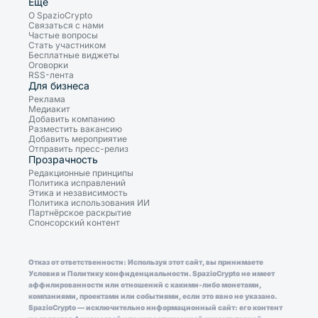
Ещё
О SpazioCrypto
Связаться с нами
Частые вопросы
Стать участником
Бесплатные виджеты
Оговорки
RSS-лента
Для бизнеса
Реклама
Медиакит
Добавить компанию
Разместить вакансию
Добавить мероприятие
Отправить пресс-релиз
Прозрачность
Редакционные принципы
Политика исправлений
Этика и независимость
Политика использования ИИ
Партнёрское раскрытие
Спонсорский контент
Отказ от ответственности: Используя этот сайт, вы принимаете
Условия и Политику конфиденциальности. SpazioCrypto не имеет
аффилированности или отношений с какими-либо монетами,
компаниями, проектами или событиями, если это явно не указано.
SpazioCrypto — исключительно информационный сайт: его контент