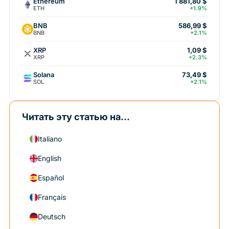
Ethereum
1 881,80 $
ETH
+1.9%
BNB
586,99 $
BNB
+2.1%
XRP
1,09 $
XRP
+2.3%
Solana
73,49 $
SOL
+2.1%
Читать эту статью на...
Italiano
English
Español
Français
Deutsch