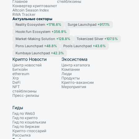
Главное
стейблкоины
Конвертер криптовалют
Altcoin Season Index
RWA Tracker
Актуальные секторы
Reality Ecosystem
+1716.6%
Surge Launchpad
+917.1%
Hookr.fun Ecosystem
+356.9%
Market-Making Solution
+128.8%
Tokenized Silver
+107.5%
Pons Launchpad
+48.8%
Pools Launchpad
+43.6%
Kumbaya Launchpad
+42.3%
Крипто Новости
Экосистема
Центр новостей
Центр каталога
Биткойн
Компании
ethereum
Люди
Xrp
Продукты
DeFi
Крипто-вакансии
NFT
Мероприятия
стейблкоины
Пресс-релизы
Гиды
Гид по Web3
Гид по крипто
Гид по кошелькам
Гид по биржам
Крипто-глоссарий
Рассылка