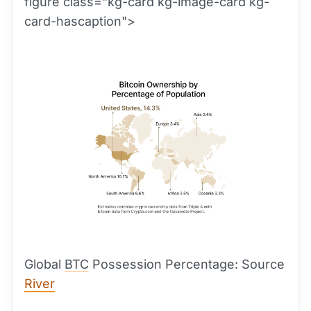
figure class="kg-card kg-image-card kg-
card-hascaption">
Global
BTC
Possession Percentage: Source
River