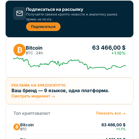
Подписаться на рассылку
Получайте свежие крипто-новости и аналитику рынка
прямо на почту.
Подписаться
63 466,00 $
Bitcoin
₿
BTC · 24h
+1.10%
РЕКЛАМА НА SPAZIOCRYPTO
Ваш бренд — 9 языков, одна платформа.
Смотреть медиакит →
Топ криптовалют
Показать все →
Bitcoin
63 466,00 $
BTC
+1.1%