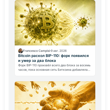
Francesco Campisi
9 авг. 2026
Bitcoin раскол BIP-110: форк появился
и умер за два блока
Форк BIP-110 произвёл всего два блока за восемь
часов, пока основная сеть Биткоина добавляла
сорок восемь. Провал раскрывает главный
вопрос: чем быть…