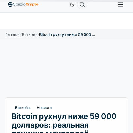
Ethereum
1 880,58 $
Tether
0,9991 $
BNB
58
1.10%
ETH
↑1.90%
USDT
↑0.00%
BNB
Главная
/
Биткойн
/
Bitcoin рухнул ниже 59 000 долларов: реальная причина меняет всё
Биткойн
Новости
Bitcoin рухнул ниже 59 000
долларов: реальная