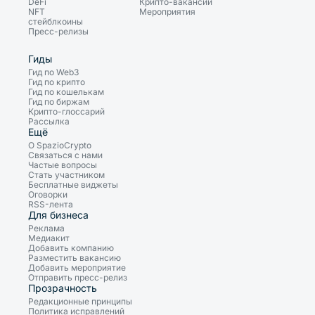
DeFi
Крипто-вакансии
NFT
Мероприятия
стейблкоины
Пресс-релизы
Гиды
Гид по Web3
Гид по крипто
Гид по кошелькам
Гид по биржам
Крипто-глоссарий
Рассылка
Ещё
О SpazioCrypto
Связаться с нами
Частые вопросы
Стать участником
Бесплатные виджеты
Оговорки
RSS-лента
Для бизнеса
Реклама
Медиакит
Добавить компанию
Разместить вакансию
Добавить мероприятие
Отправить пресс-релиз
Прозрачность
Редакционные принципы
Политика исправлений