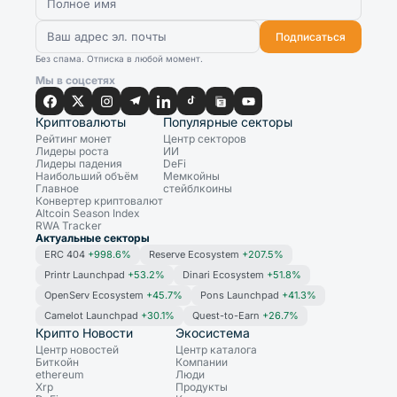
Подписаться
Без спама. Отписка в любой момент.
Мы в соцсетях
Криптовалюты
Популярные секторы
Рейтинг монет
Центр секторов
Лидеры роста
ИИ
Лидеры падения
DeFi
Наибольший объём
Мемкойны
Главное
стейблкоины
Конвертер криптовалют
Altcoin Season Index
RWA Tracker
Актуальные секторы
ERC 404
+998.6%
Reserve Ecosystem
+207.5%
Printr Launchpad
+53.2%
Dinari Ecosystem
+51.8%
OpenServ Ecosystem
+45.7%
Pons Launchpad
+41.3%
Camelot Launchpad
+30.1%
Quest-to-Earn
+26.7%
Крипто Новости
Экосистема
Центр новостей
Центр каталога
Биткойн
Компании
ethereum
Люди
Xrp
Продукты