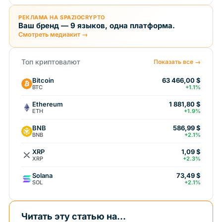
РЕКЛАМА НА SPAZIOCRYPTO
Ваш бренд — 9 языков, одна платформа.
Смотреть медиакит →
Топ криптовалют
Показать все →
Bitcoin
63 466,00 $
BTC
+1.1%
Ethereum
1 881,80 $
ETH
+1.9%
BNB
586,99 $
BNB
+2.1%
XRP
1,09 $
XRP
+2.3%
Solana
73,49 $
SOL
+2.1%
Читать эту статью на...