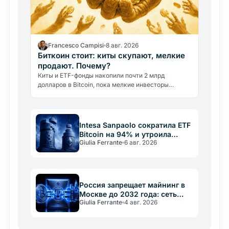
Francesco Campisi
8 авг. 2026
Биткоин стоит: киты скупают, мелкие
продают. Почему?
Киты и ETF-фонды накопили почти 2 млрд
долларов в Bitcoin, пока мелкие инвесторы
продавали. Цена остаётся ниже 65 000 долларов.
Разбираем, почему.
Intesa Sanpaolo сократила ETF
Bitcoin на 94% и утроила
Giulia Ferrante
6 авг. 2026
позицию в Ethereum
Россия запрещает майнинг в
Москве до 2032 года: сеть
Giulia Ferrante
4 авг. 2026
важнее крипты