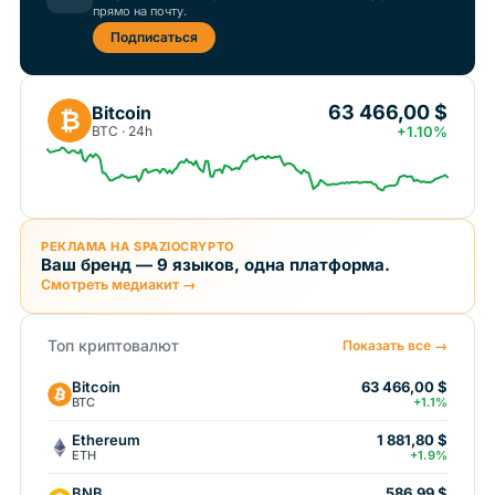
прямо на почту.
Подписаться
63 466,00 $
Bitcoin
₿
BTC · 24h
+1.10%
РЕКЛАМА НА SPAZIOCRYPTO
Ваш бренд — 9 языков, одна платформа.
Смотреть медиакит →
Топ криптовалют
Показать все →
Bitcoin
63 466,00 $
BTC
+1.1%
Ethereum
1 881,80 $
ETH
+1.9%
BNB
586,99 $