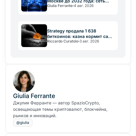
Москве до 2032 года: сеть
Giulia Ferrante
4 авг. 2026
важнее крипты
Strategy продала 1 638
биткоинов: казна кормит саму
Riccardo Curatolo
3 авг. 2026
себя
Giulia Ferrante
Джулия Ферранте — автор SpazioCrypto,
освещающая темы криптовалют, блокчейна,
рынков и инноваций.
@giulia