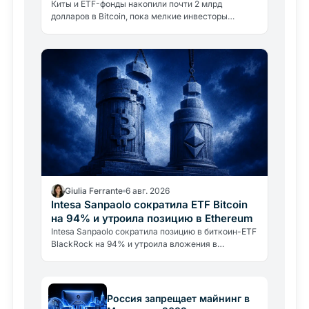
Киты и ETF-фонды накопили почти 2 млрд
долларов в Bitcoin, пока мелкие инвесторы
продавали. Цена остаётся ниже 65 000 долларов.
Разбираем, почему.
Giulia Ferrante
6 авг. 2026
Intesa Sanpaolo сократила ETF Bitcoin
на 94% и утроила позицию в Ethereum
Intesa Sanpaolo сократила позицию в биткоин-ETF
BlackRock на 94% и утроила вложения в
Ethereum. Это не отказ от Bitcoin, а
профессиональное управление…
Россия запрещает майнинг в