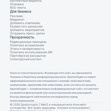
Бесплатные виджеты
Оговорки
RSS-лента
Для бизнеса
Реклама
Медиакит
Добавить компанию
Разместить вакансию
Добавить мероприятие
Отправить пресс-релиз
Прозрачность
Редакционные принципы
Политика исправлений
Этика и независимость
Политика использования ИИ
Партнёрское раскрытие
Спонсорский контент
Отказ от ответственности: Используя этот сайт, вы принимаете
Условия и Политику конфиденциальности. SpazioCrypto не имеет
аффилированности или отношений с какими-либо монетами,
компаниями, проектами или событиями, если это явно не указано.
SpazioCrypto — исключительно информационный сайт: его контент
не является финансовой или инвестиционной консультацией.
Всегда проводите собственное исследование перед
инвестированием.
© 2026 Spaziocrypto | Web3 и инновационное блокчейн-
сообщество. Все права защищены.
Условия использования
|