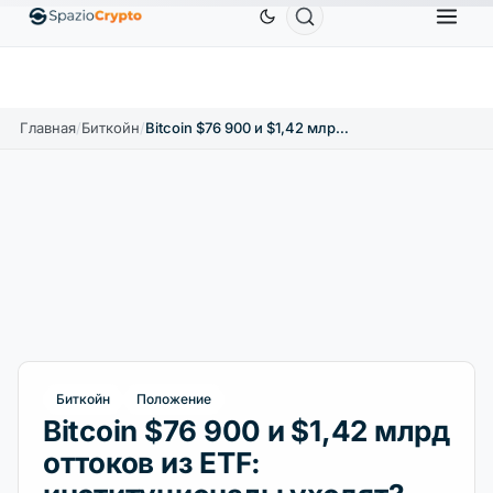
Ethereum
1 880,58 $
Tether
0,9991 $
BNB
58
.10%
ETH
↑1.90%
USDT
↑0.00%
BNB
Главная
/
Биткойн
/
Bitcoin $76 900 и $1,42 млрд оттоков из ETF: институционалы уходят?
Биткойн
Положение
Bitcoin $76 900 и $1,42 млрд
оттоков из ETF: