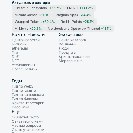
Актуальные секторы
Time.fun Ecosystem
+133.7%
ERC20i
+130.2%
Arcade Games
+51.1%
Telegram Apps
+34.4%
Wrapped-Tokens
+30.4%
Reddit Points
+25.1%
AI Meme
+20.8%
Moltbook and Openclaw-Themed
+18.1%
Крипто Новости
Экосистема
Центр новостей
Центр каталога
Биткойн
Компании
ethereum
Люди
Xrp
Продукты
DeFi
Крипто-вакансии
NFT
Мероприятия
стейблкоины
Пресс-релизы
Гиды
Гид по Web3
Гид по крипто
Гид по кошелькам
Гид по биржам
Крипто-глоссарий
Рассылка
Ещё
О SpazioCrypto
Связаться с нами
Частые вопросы
Стать участником