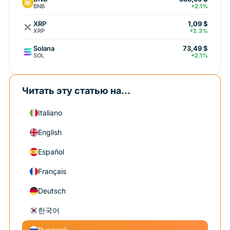
BNB
+2.1%
XRP
1,09 $
XRP
+2.3%
Solana
73,49 $
SOL
+2.1%
Читать эту статью на...
Italiano
English
Español
Français
Deutsch
한국어
Русский