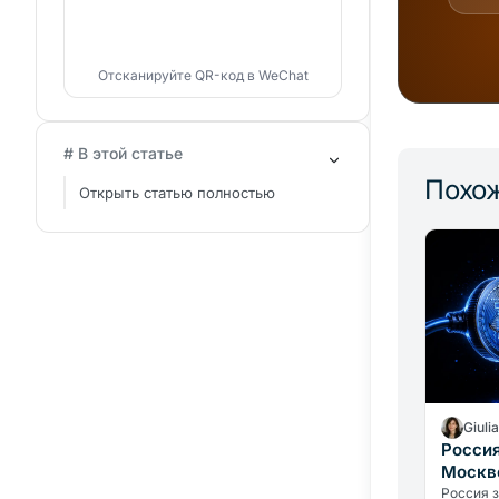
Отсканируйте QR-код в WeChat
# В этой статье
Похож
Открыть статью полностью
Giuli
Россия
Москве
важне
Россия 