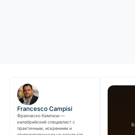
Francesco Campisi
Франческо Кампизи —
калабрийский специалист с
Б
практичным, искренним и
ориентированным на результат