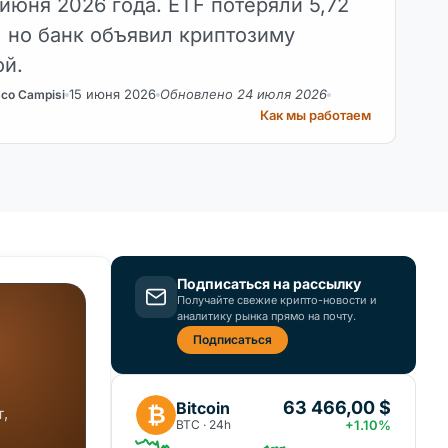
 июня 2026 года. ETF потеряли 5,72
, но банк объявил криптозиму
й.
15 июня 2026
Обновлено 24 июля 2026
sco Campisi
Как мы работаем
Подписаться на рассылку
Получайте свежие крипто-новости и
аналитику рынка прямо на почту.
Подписаться
63 466,00 $
Bitcoin
₿
,
BTC · 24h
+1.10%