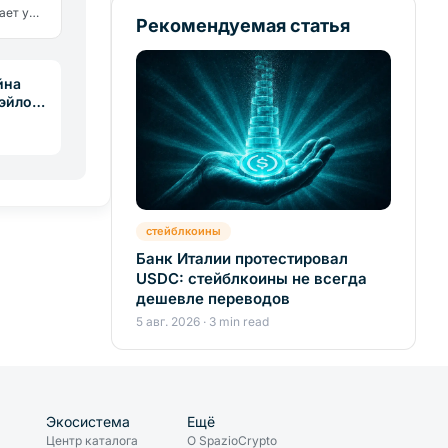
ает уже
Рекомендуемая статья
пнейшее
ует
йна
Сэйлор
стейблкоины
Банк Италии протестировал
USDC: стейблкоины не всегда
дешевле переводов
5 авг. 2026 · 3 min read
Экосистема
Ещё
Центр каталога
О SpazioCrypto