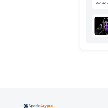
Москве с
2032 год
энергети
около 1