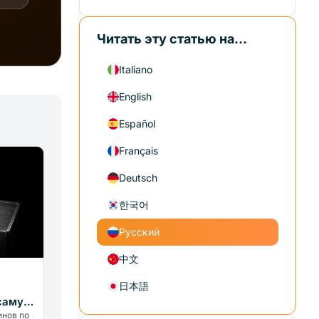
Читать эту статью на...
Italiano
English
Español
Français
Deutsch
한국어
Русский
中文
日本語
саму
инов по