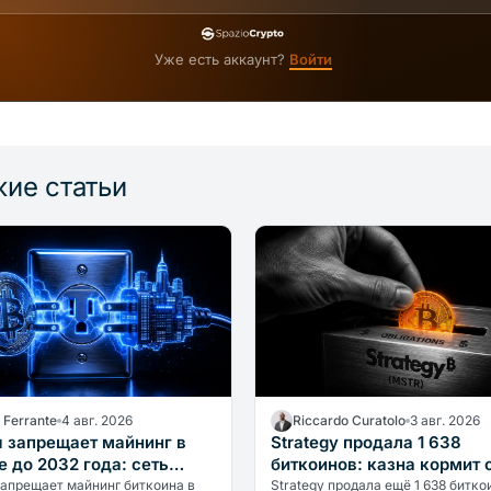
Уже есть аккаунт?
Войти
ие статьи
a Ferrante
4 авг. 2026
Riccardo Curatolo
3 авг. 2026
 запрещает майнинг в
Strategy продала 1 638
 до 2032 года: сеть
биткоинов: казна кормит 
е крипты
себя
запрещает майнинг биткоина в
Strategy продала ещё 1 638 битко