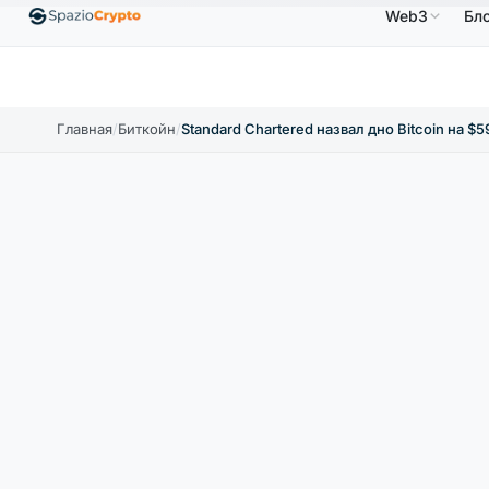
Web3
Бл
 $
Ethereum
1 880,58 $
Tether
0,9991 $
BNB
↑1.10%
ETH
↑1.90%
USDT
↑0.00%
BN
Главная
/
Биткойн
/
Standard Chartered назвал дно Bitcoin на $5