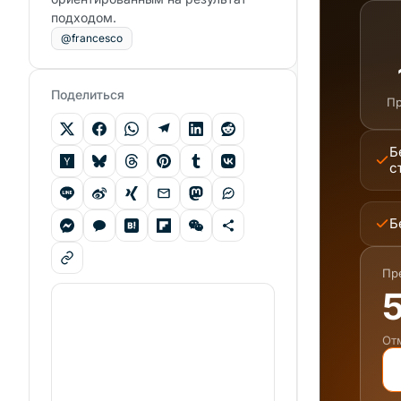
подходом.
@francesco
Поделиться
Пр
Б
с
Б
Пр
5
От