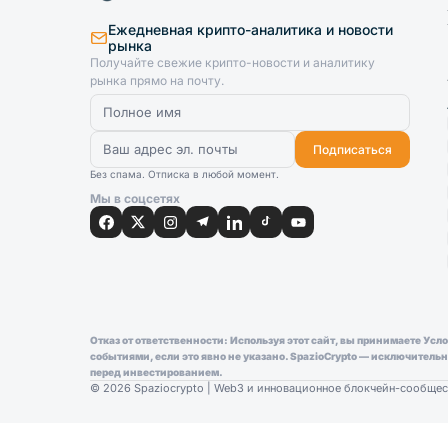
Ежедневная крипто-аналитика и новости
рынка
Получайте свежие крипто-новости и аналитику
рынка прямо на почту.
Подписаться
Без спама. Отписка в любой момент.
Мы в соцсетях
Отказ от ответственности: Используя этот сайт, вы принимаете У
событиями, если это явно не указано. SpazioCrypto — исключител
перед инвестированием.
© 2026 Spaziocrypto | Web3 и инновационное блокчейн-сообщес