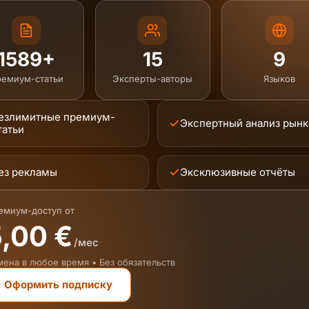
1589+
15
9
емиум-статьи
Эксперты-авторы
Языков
езлимитные премиум-
Экспертный анализ рынк
татьи
ез рекламы
Эксклюзивные отчёты
емиум-доступ от
,00 €
/мес
мена в любое время • Без обязательств
Оформить подписку