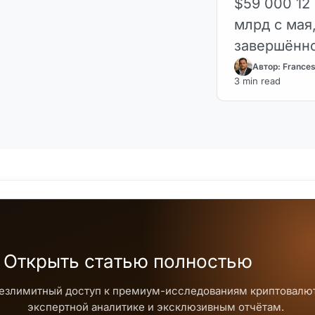
$59 000 12
млрд с мая
завершённо
Автор: France
3 min read
Открыть статью полностью
езлимитный доступ к премиум-исследованиям криптовалют
экспертной аналитике и эксклюзивным отчётам.