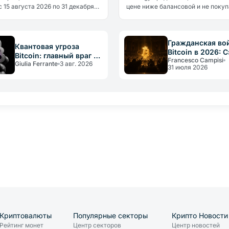
 15 августа 2026 по 31 декабря
цене ниже балансовой и не покуп
а. Причина не политическая, а
более пяти недель. Впервые кру
ческая: регион потребляет
биткоин-казначейство финансир
…
само себя.
Гражданская во
Квантовая угроза
Bitcoin в 2026: 
Bitcoin: главный враг не
Francesco Campisi
назвал правила
Giulia Ferrante
3 авг. 2026
физика, а
31 июля 2026
«конституцией»
медлительность
Криптовалюты
Популярные секторы
Крипто Новости
Рейтинг монет
Центр секторов
Центр новостей