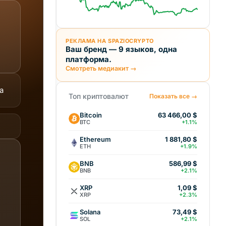
РЕКЛАМА НА SPAZIOCRYPTO
Ваш бренд — 9 языков, одна
платформа.
Смотреть медиакит →
а
Топ криптовалют
Показать все →
Bitcoin
63 466,00 $
BTC
+1.1%
Ethereum
1 881,80 $
ETH
+1.9%
BNB
586,99 $
BNB
+2.1%
XRP
1,09 $
XRP
+2.3%
Solana
73,49 $
SOL
+2.1%