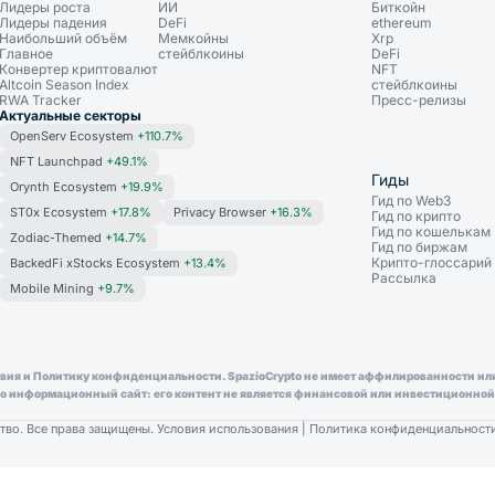
Лидеры роста
ИИ
Биткойн
Лидеры падения
DeFi
ethereum
Наибольший объём
Мемкойны
Xrp
Главное
стейблкоины
DeFi
Конвертер криптовалют
NFT
Altcoin Season Index
стейблкоины
RWA Tracker
Пресс-релизы
Актуальные секторы
OpenServ Ecosystem
+110.7%
NFT Launchpad
+49.1%
Гиды
Orynth Ecosystem
+19.9%
Гид по Web3
ST0x Ecosystem
+17.8%
Privacy Browser
+16.3%
Гид по крипто
Гид по кошелькам
Zodiac-Themed
+14.7%
Гид по биржам
Крипто-глоссарий
BackedFi xStocks Ecosystem
+13.4%
Рассылка
Mobile Mining
+9.7%
словия и Политику конфиденциальности. SpazioCrypto не имеет аффилированности и
ьно информационный сайт: его контент не является финансовой или инвестиционно
тво. Все права защищены.
Условия использования
|
Политика конфиденциальност