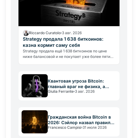
Riccardo Curatolo
3 авг. 2026
Strategy продала 1 638 биткоинов:
казна кормит саму себя
Strategy продала ещё 1 638 биткоинов по цене
ниже балансовой и не покупает уже более пяти
недель. Впервые крупнейшее биткоин-
казначейство финансирует само себя.
Квантовая угроза Bitcoin:
главный враг не физика, а
Giulia Ferrante
3 авг. 2026
медлительность
Гражданская война Bitcoin в
2026: Сэйлор назвал правила
Francesco Campisi
31 июля 2026
«конституцией»