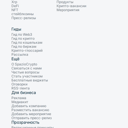
Xrp
Продукты
DeFi
Крипто-вакансии
NFT
Мероприятия
стейблкоины
Пресс-релизы
Гиды
Гид по Web3
Гид по крипто
Гид по кошелькам
Гид по биржам
Крипто-глоссарий
Рассылка
Ещё
О SpazioCrypto
Связаться с нами
Частые вопросы
Стать участником
Бесплатные виджеты
Оговорки
RSS-лента
Для бизнеса
Реклама
Медиакит
Добавить компанию
Разместить вакансию
Добавить мероприятие
Отправить пресс-релиз
Прозрачность
Редакционные принципы