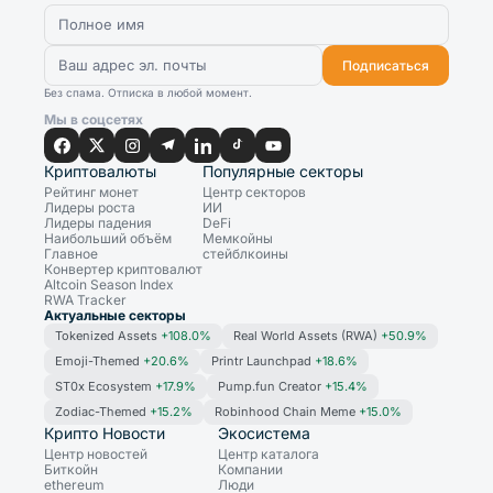
Подписаться
Без спама. Отписка в любой момент.
Мы в соцсетях
Криптовалюты
Популярные секторы
Рейтинг монет
Центр секторов
Лидеры роста
ИИ
Лидеры падения
DeFi
Наибольший объём
Мемкойны
Главное
стейблкоины
Конвертер криптовалют
Altcoin Season Index
RWA Tracker
Актуальные секторы
Tokenized Assets
+108.0%
Real World Assets (RWA)
+50.9%
Emoji-Themed
+20.6%
Printr Launchpad
+18.6%
ST0x Ecosystem
+17.9%
Pump.fun Creator
+15.4%
Zodiac-Themed
+15.2%
Robinhood Chain Meme
+15.0%
Крипто Новости
Экосистема
Центр новостей
Центр каталога
Биткойн
Компании
ethereum
Люди