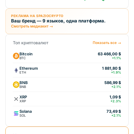
РЕКЛАМА НА SPAZIOCRYPTO
Ваш бренд — 9 языков, одна платформа.
Смотреть медиакит →
Топ криптовалют
Показать все →
Bitcoin
63 466,00 $
BTC
+1.1%
Ethereum
1 881,80 $
ETH
+1.9%
BNB
586,99 $
BNB
+2.1%
XRP
1,09 $
XRP
+2.3%
Solana
73,49 $
SOL
+2.1%