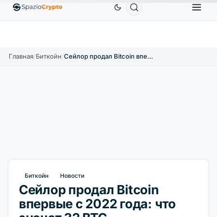
Ethereum
1 880,58 $
Tether
0,9991 $
BNB
586,
0%
ETH
↑1.90%
USDT
↑0.00%
BNB
Главная
/
Биткойн
/
Сейлор продал Bitcoin впервые с 2022 года: что значат 32 BTC
Биткойн
Новости
Сейлор продал Bitcoin
впервые с 2022 года: что