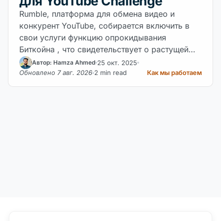
для YouTube Challenge
Rumble, платформа для обмена видео и
конкурент YouTube, собирается включить в
свои услуги функцию опрокидывания
Биткойна , что свидетельствует о растущей
интеграции блокчейна в цифровую экономику
25 окт. 2025
Автор: Hamza Ahmed
создателей.
Обновлено 7 авг. 2026
2 min read
Как мы работаем