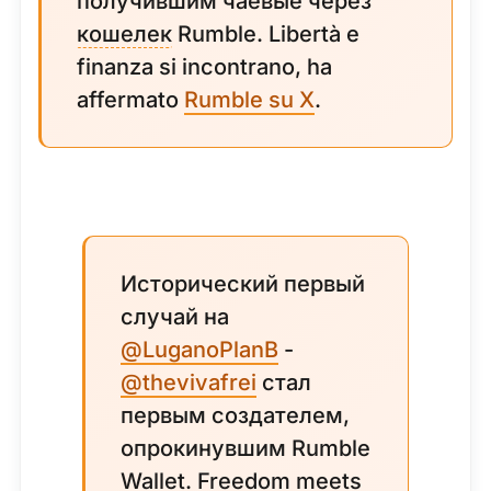
получившим чаевые через
кошелек
Rumble. Libertà e
finanza si incontrano, ha
affermato
Rumble su X
.
Исторический первый
случай на
@LuganoPlanB
-
@thevivafrei
стал
первым создателем,
опрокинувшим Rumble
Wallet. Freedom meets