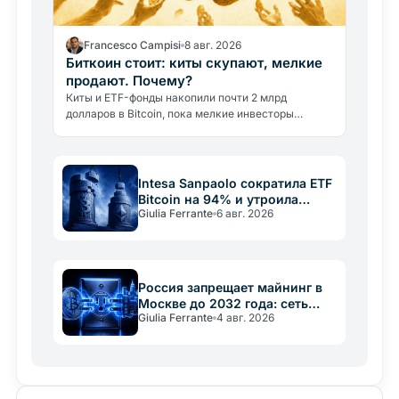
Francesco Campisi
8 авг. 2026
Биткоин стоит: киты скупают, мелкие
продают. Почему?
Киты и ETF-фонды накопили почти 2 млрд
долларов в Bitcoin, пока мелкие инвесторы
продавали. Цена остаётся ниже 65 000 долларов.
Разбираем, почему.
Intesa Sanpaolo сократила ETF
Bitcoin на 94% и утроила
Giulia Ferrante
6 авг. 2026
позицию в Ethereum
Россия запрещает майнинг в
Москве до 2032 года: сеть
Giulia Ferrante
4 авг. 2026
важнее крипты