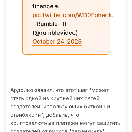
finance👊
pic.twitter.com/WD0EohedIu
- Rumble 🏴‍☠️
(@rumblevideo)
October 24, 2025
.
Ардоино заявил, что этот шаг "может
стать одной из крупнейших сетей
создателей, использующих
биткоин
и
стейблкоин
", добавив, что
криптовалютные платежи могут защитить
создателей от рисков "дебанкинга"