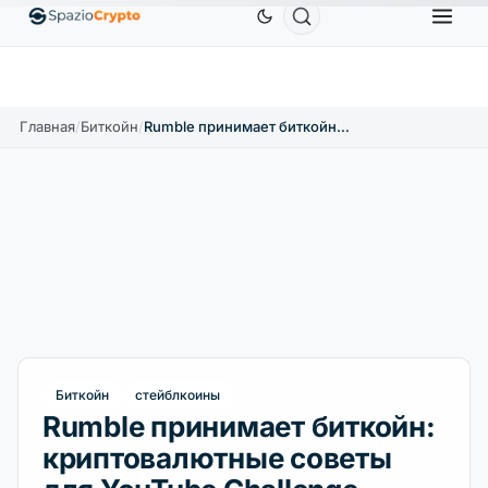
Ethereum
1 880,58 $
Tether
0,9991 $
BNB
586,
0%
ETH
↑1.90%
USDT
↑0.00%
BNB
Главная
/
Биткойн
/
Rumble принимает биткойн: криптовалютные советы для YouTube Challenge
Биткойн
стейблкоины
Rumble принимает биткойн:
криптовалютные советы