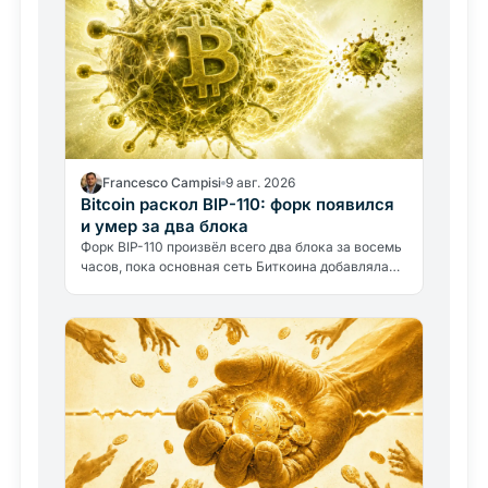
Francesco Campisi
9 авг. 2026
Bitcoin раскол BIP-110: форк появился
и умер за два блока
Форк BIP-110 произвёл всего два блока за восемь
часов, пока основная сеть Биткоина добавляла
сорок восемь. Провал раскрывает главный
вопрос: чем быть…