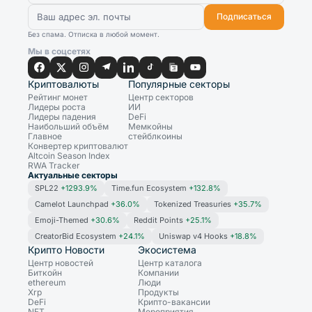
Подписаться
Без спама. Отписка в любой момент.
Мы в соцсетях
Криптовалюты
Популярные секторы
Рейтинг монет
Центр секторов
Лидеры роста
ИИ
Лидеры падения
DeFi
Наибольший объём
Мемкойны
Главное
стейблкоины
Конвертер криптовалют
Altcoin Season Index
RWA Tracker
Актуальные секторы
SPL22
+1293.9%
Time.fun Ecosystem
+132.8%
Camelot Launchpad
+36.0%
Tokenized Treasuries
+35.7%
Emoji-Themed
+30.6%
Reddit Points
+25.1%
CreatorBid Ecosystem
+24.1%
Uniswap v4 Hooks
+18.8%
Крипто Новости
Экосистема
Центр новостей
Центр каталога
Биткойн
Компании
ethereum
Люди
Xrp
Продукты
DeFi
Крипто-вакансии
NFT
Мероприятия