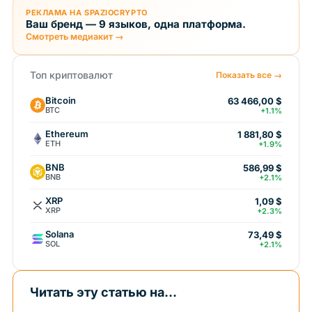
РЕКЛАМА НА SPAZIOCRYPTO
Ваш бренд — 9 языков, одна платформа.
Смотреть медиакит →
Топ криптовалют
Показать все →
Bitcoin
63 466,00 $
BTC
+1.1%
Ethereum
1 881,80 $
ETH
+1.9%
BNB
586,99 $
BNB
+2.1%
XRP
1,09 $
XRP
+2.3%
Solana
73,49 $
SOL
+2.1%
Читать эту статью на...