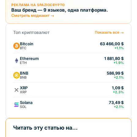
РЕКЛАМА НА SPAZIOCRYPTO
Ваш бренд — 9 языков, одна платформа.
Смотреть медиакит →
Топ криптовалют
Показать все →
Bitcoin
63 466,00 $
BTC
+1.1%
Ethereum
1 881,80 $
ETH
+1.9%
BNB
586,99 $
BNB
+2.1%
XRP
1,09 $
XRP
+2.3%
Solana
73,49 $
SOL
+2.1%
Читать эту статью на...