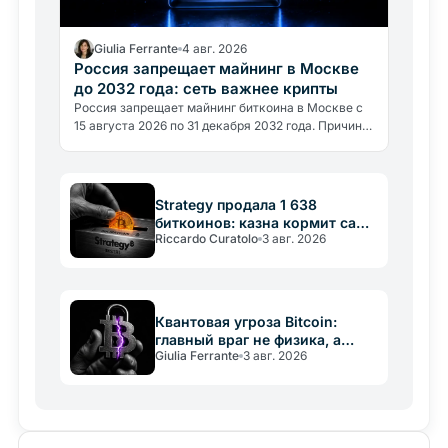
Giulia Ferrante
4 авг. 2026
Россия запрещает майнинг в Москве
до 2032 года: сеть важнее крипты
Россия запрещает майнинг биткоина в Москве с
15 августа 2026 по 31 декабря 2032 года. Причина
не политическая, а энергетическая: регион
потребляет около 1…
Strategy продала 1 638
биткоинов: казна кормит саму
Riccardo Curatolo
3 авг. 2026
себя
Квантовая угроза Bitcoin:
главный враг не физика, а
Giulia Ferrante
3 авг. 2026
медлительность