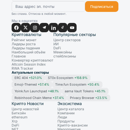
Подписаться
Без спама. Отписка в любой момент.
Мы в соцсетях
Криптовалюты
Популярные секторы
Рейтинг монет
Центр секторов
Лидеры роста
ИИ
Лидеры падения
DeFi
Наибольший объём
Мемкойны
Главное
стейблкоины
Конвертер криптовалют
Altcoin Season Index
RWA Tracker
Актуальные секторы
ERC 404
+521.0%
ST0x Ecosystem
+158.9%
Emoji-Themed
+57.4%
Time.fun Ecosystem
+50.4%
Yoink.fun Launchpad
+48.1%
aarna Vault Tokens
+45.1%
Robinhood Chain Meme
+37.4%
Privacy Browser
+23.5%
Крипто Новости
Экосистема
Центр новостей
Центр каталога
Биткойн
Компании
ethereum
Люди
Xrp
Продукты
DeFi
Крипто-вакансии
NFT
Мероприятия