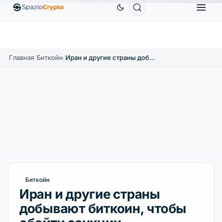
Ethereum
1 880,58 $
Tether
0,9991 $
BNB
5
↑1.10%
ETH
↑1.90%
USDT
↑0.00%
BNB
Главная
/
Биткойн
/
Иран и другие страны добывают биткоин, чтобы обойти санкции
Биткойн
Иран и другие страны
добывают биткоин, чтобы