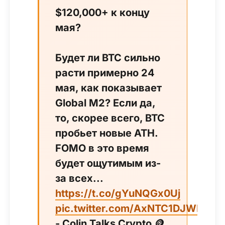
$120,000+ к концу
мая?
Будет ли BTC сильно
расти примерно 24
мая, как показывает
Global M2? Если да,
то, скорее всего, BTC
пробьет новые ATH.
FOMO в это время
будет ощутимым из-
за всех...
https://t.co/gYuNQGx0Uj
pic.twitter.com/AxNTC1DJWR
- Colin Talks Crypto 🪙