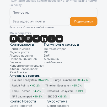
Получайте свежие крипто-новости и аналитику рынка прямо
на почту.
Подписаться
Без спама. Отписка в любой момент.
Мы в соцсетях
Криптовалюты
Популярные секторы
Рейтинг монет
Центр секторов
Лидеры роста
ИИ
Лидеры падения
DeFi
Наибольший объём
Мемкойны
Главное
стейблкоины
Конвертер криптовалют
Altcoin Season Index
RWA Tracker
Актуальные секторы
Flaunch Ecosystem
+974.9%
Surge Launchpad
+904.2%
Reddit Points
+102.2%
Time.fun Ecosystem
+55.0%
Emoji-Themed
+54.7%
CreatorBid Ecosystem
+51.9%
NFT Launchpad
+50.5%
ERC20i
+39.3%
Крипто Новости
Экосистема
Центр новостей
Центр каталога