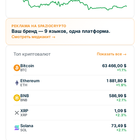
РЕКЛАМА НА SPAZIOCRYPTO
Ваш бренд — 9 языков, одна платформа.
Смотреть медиакит →
Топ криптовалют
Показать все →
Bitcoin
63 466,00 $
BTC
+1.1%
Ethereum
1 881,80 $
ETH
+1.9%
BNB
586,99 $
BNB
+2.1%
XRP
1,09 $
XRP
+2.3%
Solana
73,49 $
SOL
+2.1%