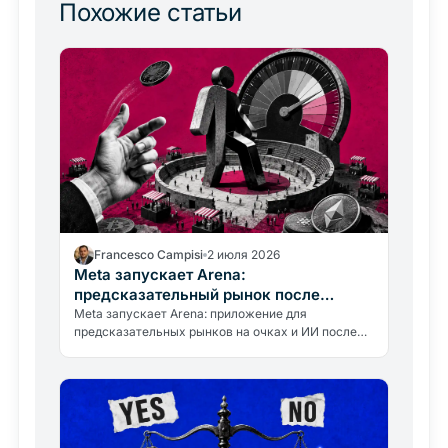
Похожие статьи
Francesco Campisi
2 июля 2026
Meta запускает Arena:
предсказательный рынок после
провала сделки с Kalshi
Meta запускает Arena: приложение для
предсказательных рынков на очках и ИИ после
срыва сделки с Kalshi. Что это значит для
Polymarket и крипторынка.