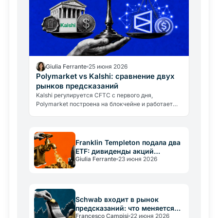
Giulia Ferrante
25 июня 2026
Polymarket vs Kalshi: сравнение двух
рынков предсказаний
Kalshi регулируется CFTC с первого дня,
Polymarket построена на блокчейне и работает
глобально. Сравниваем правила, валюту, объёмы
и риски двух главных рынков…
Franklin Templeton подала два
ETF: дивиденды акций
Giulia Ferrante
23 июня 2026
конвертируются в Bitcoin
Schwab входит в рынок
предсказаний: что меняется
Francesco Campisi
22 июня 2026
для Kalshi и Polymarket