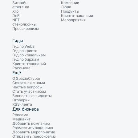
Биткойн
Компании
ethereum
Люди
Xrp
Продукты
DeFi
Крипто-вакансии
NFT
Мероприятия
стейблкоины
Пресс-релизы
Гиды
Гид по Web3
Гид по крипто
Гид по кошелькам
Гид по биржам
Крипто-глоссарий
Рассылка
Ещё
О SpazioCrypto
Связаться с нами
Частые вопросы
Стать участником
Бесплатные виджеты
Оговорки
RSS-лента
Для бизнеса
Реклама
Медиакит
Добавить компанию
Разместить вакансию
Добавить мероприятие
Отправить пресс-релиз