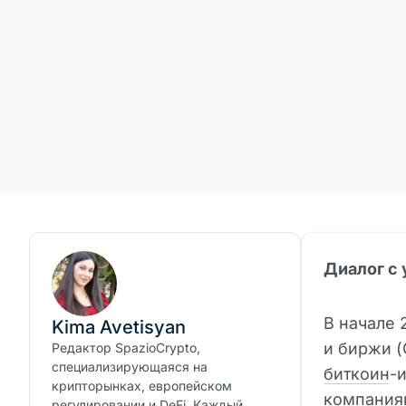
Диалог с 
В начале 
Kima Avetisyan
и биржи (
Редактор SpazioCrypto,
специализирующаяся на
биткоин
-
крипторынках, европейском
компаниям
регулировании и DeFi. Каждый