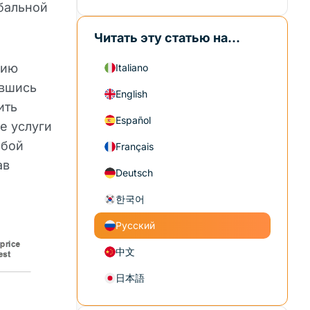
обальной
Читать эту статью на...
сию
Italiano
авшись
English
ить
Español
е услуги
обой
Français
ав
Deutsch
한국어
Русский
中文
日本語