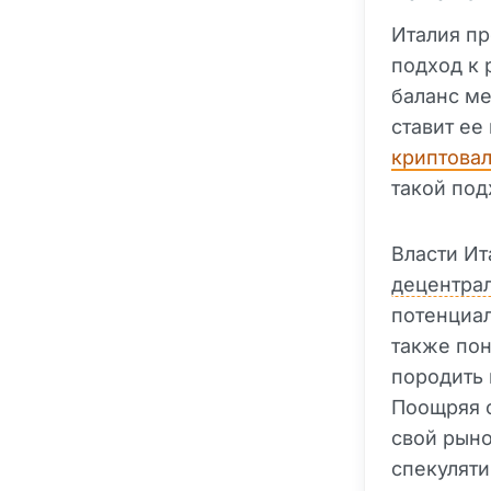
Италия п
подход к
баланс м
ставит ее
криптова
такой под
Власти Ит
децентра
потенциал
также пон
породить 
Поощряя о
свой рыно
спекуляти