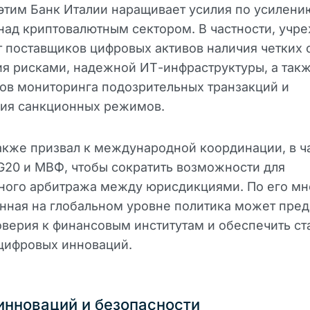
 этим Банк Италии наращивает усилия по усилени
над криптовалютным сектором. В частности, учр
т поставщиков цифровых активов наличия четких 
я рисками, надежной ИТ-инфраструктуры, а так
ов мониторинга подозрительных транзакций и
ия санкционных режимов.
акже призвал к международной координации, в ч
G20 и МВФ, чтобы сократить возможности для
вного арбитража между юрисдикциями. По его м
нная на глобальном уровне политика может пред
верия к финансовым институтам и обеспечить с
цифровых инноваций.
инноваций и безопасности