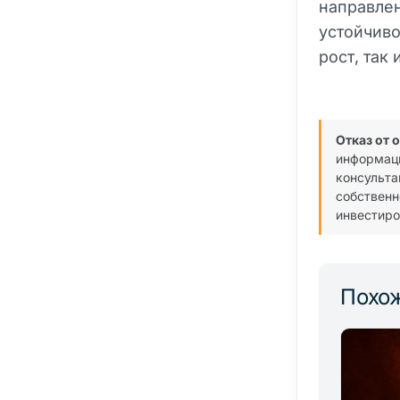
направлен
устойчиво
рост, так
Отказ от 
информаци
консульта
собственн
инвестиро
Похож