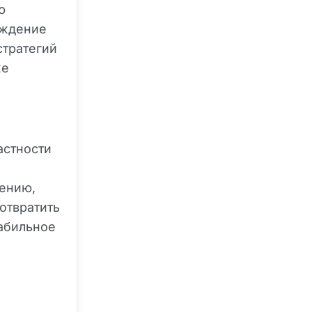
ю
еждение
стратегий
же
астности
нению,
отвратить
табильное