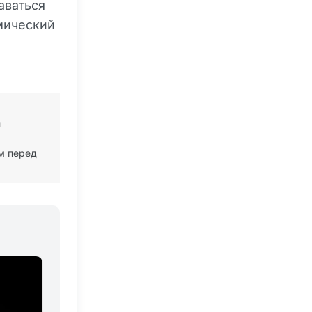
аваться
мический
й
м перед