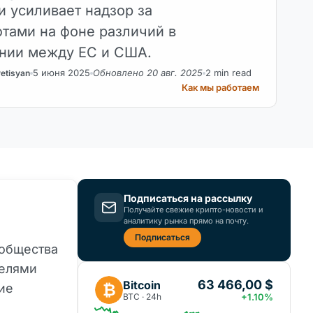
и усиливает надзор за
тами на фоне различий в
нии между ЕС и США.
5 июня 2025
Обновлено 20 авг. 2025
2 min read
etisyan
Как мы работаем
Подписаться на рассылку
Получайте свежие крипто-новости и
аналитику рынка прямо на почту.
Подписаться
 общества
телями
63 466,00 $
Bitcoin
₿
ие
BTC · 24h
+1.10%