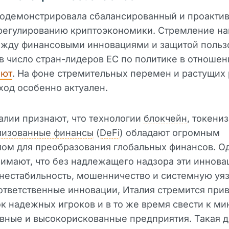
родемонстрировала сбалансированный и проакти
 регулированию криптоэкономики. Стремление на
ежду финансовыми инновациями и защитой польз
 в число стран-лидеров ЕС по политике в отношен
лют
. На фоне стремительных перемен и растущих
ход особенно актуален.
алии признают, что технологии
блокчейн
, токени
лизованные финансы
(
DeFi
) обладают огромным
ом для преобразования глобальных финансов. О
имают, что без надлежащего надзора эти иннова
нестабильность, мошенничество и системную уя
тветственные инновации, Италия стремится прив
к надежных игроков и в то же время свести к м
вные и высокорискованные предприятия. Такая 