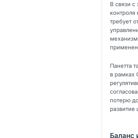
В связи с
контроля 
требует о
управлени
механизм
применен
Панетта т
в рамках 
регуляти
согласова
потерю до
развитие 
Баланс 