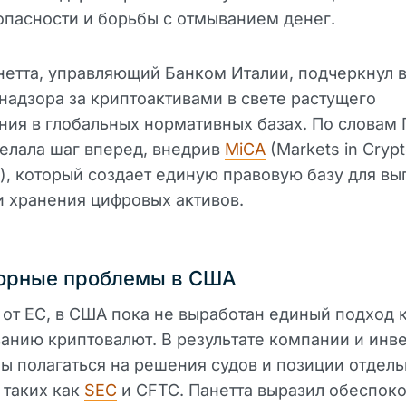
пасности и борьбы с отмыванием денег.
етта, управляющий Банком Италии, подчеркнул 
надзора за криптоактивами в свете растущего
ия в глобальных нормативных базах. По словам 
елала шаг вперед, внедрив
MiCA
(Markets in Cryp
n), который создает единую правовую базу для вы
и хранения цифровых активов.
торные проблемы в США
 от ЕС, в США пока не выработан единый подход 
анию криптовалют. В результате компании и инв
 полагаться на решения судов и позиции отдел
 таких как
SEC
и CFTC. Панетта выразил обеспок