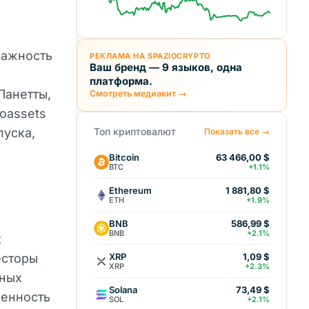
важность
РЕКЛАМА НА SPAZIOCRYPTO
Ваш бренд — 9 языков, одна
платформа.
Панетты,
Смотреть медиакит →
toassets
пуска,
Топ криптовалют
Показать все →
Bitcoin
63 466,00 $
BTC
+1.1%
Ethereum
1 881,80 $
ETH
+1.9%
BNB
586,99 $
BNB
+2.1%
к
XRP
есторы
1,09 $
XRP
+2.3%
ьных
Solana
73,49 $
оенность
SOL
+2.1%