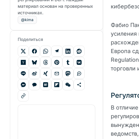
кибербезо
материал основан на проверенных
источниках.
@kima
Фабио Пан
усиления 
Поделиться
расхожден
Европа сд
Regulatio
торговли 
Регуля
В отличие
регулиров
вынуждены
ведомств,