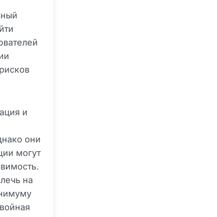
вный
йти
ователей
ии
 рисков
зация и
днако они
ции могут
звимость.
лечь на
инимуму
двойная