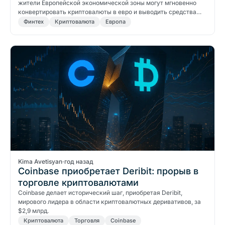
жители Европейской экономической зоны могут мгновенно
конвертировать криптовалюты в евро и выводить средства
прямо на карту Mastercard.
Финтех
Криптовалюта
Европа
Kima Avetisyan
·
год назад
Coinbase приобретает Deribit: прорыв в
торговле криптовалютами
Coinbase делает исторический шаг, приобретая Deribit,
мирового лидера в области криптовалютных деривативов, за
$2,9 млрд.
Криптовалюта
Торговля
Coinbase