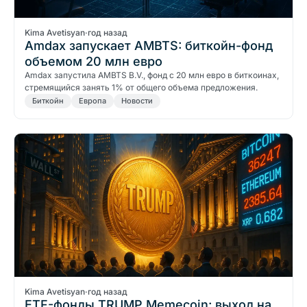
Kima Avetisyan
·
год назад
Amdax запускает AMBTS: биткойн-фонд
объемом 20 млн евро
Amdax запустила AMBTS B.V., фонд с 20 млн евро в биткоинах,
стремящийся занять 1% от общего объема предложения.
Биткойн
Европа
Новости
Kima Avetisyan
·
год назад
ETF-фонды TRUMP Memecoin: выход на