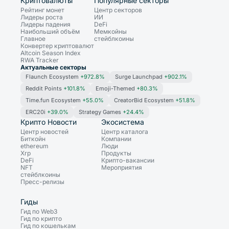
Криптовалюты
Популярные секторы
Рейтинг монет
Центр секторов
Лидеры роста
ИИ
Лидеры падения
DeFi
Наибольший объём
Мемкойны
Главное
стейблкоины
Конвертер криптовалют
Altcoin Season Index
RWA Tracker
Актуальные секторы
Flaunch Ecosystem
+972.8%
Surge Launchpad
+902.1%
Reddit Points
+101.8%
Emoji-Themed
+80.3%
Time.fun Ecosystem
+55.0%
CreatorBid Ecosystem
+51.8%
ERC20i
+39.0%
Strategy Games
+24.4%
Крипто Новости
Экосистема
Центр новостей
Центр каталога
Биткойн
Компании
ethereum
Люди
Xrp
Продукты
DeFi
Крипто-вакансии
NFT
Мероприятия
стейблкоины
Пресс-релизы
Гиды
Гид по Web3
Гид по крипто
Гид по кошелькам