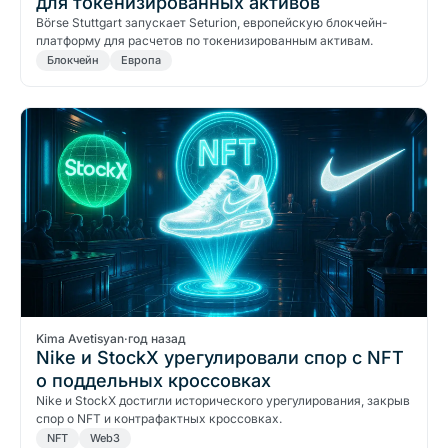
для токенизированных активов
Börse Stuttgart запускает Seturion, европейскую блокчейн-
платформу для расчетов по токенизированным активам.
Блокчейн
Европа
Kima Avetisyan
·
год назад
Nike и StockX урегулировали спор с NFT
о поддельных кроссовках
Nike и StockX достигли исторического урегулирования, закрыв
спор о NFT и контрафактных кроссовках.
NFT
Web3