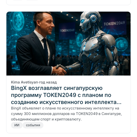
Kima Avetisyan
·
год назад
BingX возглавляет сингапурскую
программу TOKEN2049 с планом по
созданию искусственного интеллекта
стоимостью 300 млн долларов
BingX объявляет о плане по искусственному интеллекту на
сумму 300 миллионов долларов на TOKEN2049 в Сингапуре,
объединяющем спорт и криптовалюту.
ИИ
события