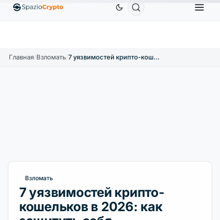
Ethereum
1 880,58 $
Tether
0,9991 $
BNB
↑1.10%
ETH
↑1.90%
USDT
↑0.00%
BNB
Главная
/
Bзломать
/
7 уязвимостей крипто-кошельков в 2026: как защитить себя
Bзломать
7 уязвимостей крипто-
кошельков в 2026: как