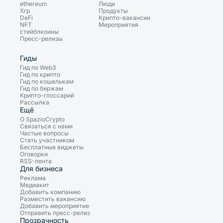
ethereum
Люди
Xrp
Продукты
DeFi
Крипто-вакансии
NFT
Мероприятия
стейблкоины
Пресс-релизы
Гиды
Гид по Web3
Гид по крипто
Гид по кошелькам
Гид по биржам
Крипто-глоссарий
Рассылка
Ещё
О SpazioCrypto
Связаться с нами
Частые вопросы
Стать участником
Бесплатные виджеты
Оговорки
RSS-лента
Для бизнеса
Реклама
Медиакит
Добавить компанию
Разместить вакансию
Добавить мероприятие
Отправить пресс-релиз
Прозрачность