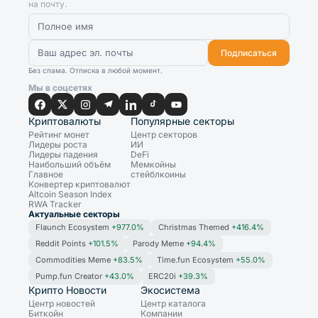
на почту.
Подписаться
Без спама. Отписка в любой момент.
Мы в соцсетях
Криптовалюты
Популярные секторы
Рейтинг монет
Центр секторов
Лидеры роста
ИИ
Лидеры падения
DeFi
Наибольший объём
Мемкойны
Главное
стейблкоины
Конвертер криптовалют
Altcoin Season Index
RWA Tracker
Актуальные секторы
Flaunch Ecosystem
+977.0%
Christmas Themed
+416.4%
Reddit Points
+101.5%
Parody Meme
+94.4%
Commodities Meme
+83.5%
Time.fun Ecosystem
+55.0%
Pump.fun Creator
+43.0%
ERC20i
+39.3%
Крипто Новости
Экосистема
Центр новостей
Центр каталога
Биткойн
Компании