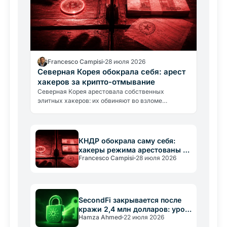
Francesco Campisi
28 июля 2026
Северная Корея обокрала себя: арест
хакеров за крипто-отмывание
Северная Корея арестовала собственных
элитных хакеров: их обвиняют во взломе
государственных банков и отмывании средств
через криптовалюту.
КНДР обокрала саму себя:
хакеры режима арестованы за
Francesco Campisi
28 июля 2026
крипторецикляж
SecondFi закрывается после
кражи 2,4 млн долларов: урок
Hamza Ahmed
22 июля 2026
для всех