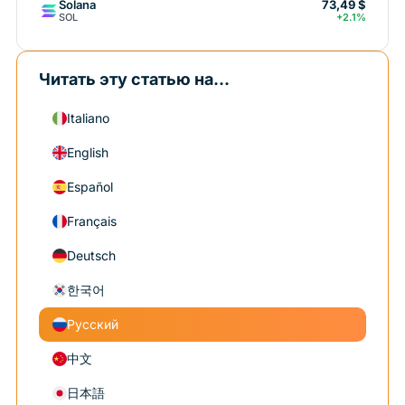
Solana
73,49 $
SOL
+2.1%
Читать эту статью на...
Italiano
English
Español
Français
Deutsch
한국어
Русский
中文
日本語