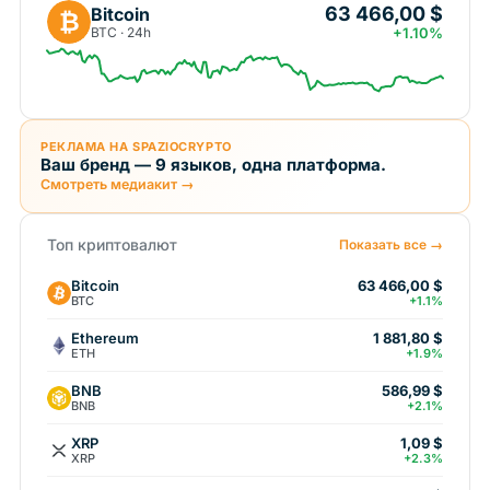
63 466,00 $
Bitcoin
₿
BTC · 24h
+1.10%
РЕКЛАМА НА SPAZIOCRYPTO
Ваш бренд — 9 языков, одна платформа.
Смотреть медиакит →
Топ криптовалют
Показать все →
Bitcoin
63 466,00 $
BTC
+1.1%
Ethereum
1 881,80 $
ETH
+1.9%
BNB
586,99 $
BNB
+2.1%
XRP
1,09 $
XRP
+2.3%