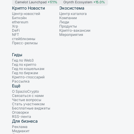
Camelot Launchpad
+17.1%
Orynth Ecosystem
+15.0%
Крипто Новости
Экосистема
Центр новостей
Центр каталога
Биткойн
Компании
ethereum
Люди
Xrp
Продукты
DeFi
Крипто-вакансии
NFT
Мероприятия
стейблкоины
Пресс-релизы
Гиды
Гид по Web3
Гид по крипто
Гид по кошелькам
Гид по биржам
Крипто-глоссарий
Рассылка
Ещё
О SpazioCrypto
Связаться с нами
Частые вопросы
Стать участником
Бесплатные виджеты
Оговорки
RSS-лента
Для бизнеса
Реклама
Медиакит