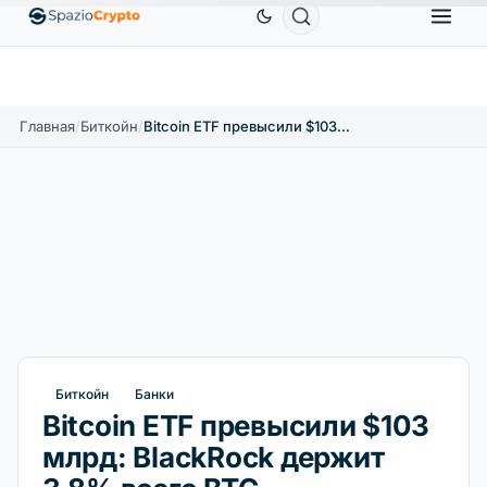
Ethereum
1 880,58 $
Tether
0,9991 $
BNB
58
.10%
ETH
↑1.90%
USDT
↑0.00%
BNB
Главная
/
Биткойн
/
Bitcoin ETF превысили $103 млрд: BlackRock держит 3,8% всего BTC
Биткойн
Банки
Bitcoin ETF превысили $103
млрд: BlackRock держит