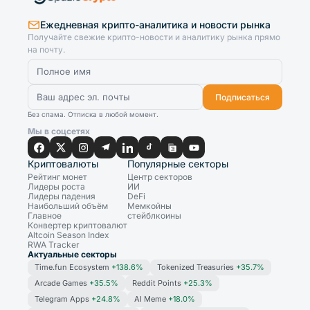
Ежедневная крипто-аналитика и новости рынка
Получайте свежие крипто-новости и аналитику рынка прямо
на почту.
Подписаться
Без спама. Отписка в любой момент.
Мы в соцсетях
Криптовалюты
Популярные секторы
Рейтинг монет
Центр секторов
Лидеры роста
ИИ
Лидеры падения
DeFi
Наибольший объём
Мемкойны
Главное
стейблкоины
Конвертер криптовалют
Altcoin Season Index
RWA Tracker
Актуальные секторы
Time.fun Ecosystem
+138.6%
Tokenized Treasuries
+35.7%
Arcade Games
+35.5%
Reddit Points
+25.3%
Telegram Apps
+24.8%
AI Meme
+18.0%