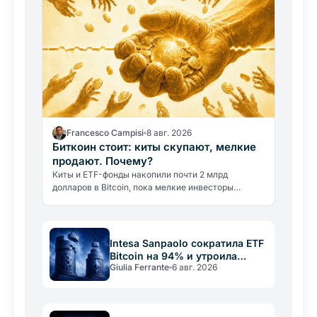
Francesco Campisi
8 авг. 2026
Биткоин стоит: киты скупают, мелкие
продают. Почему?
Киты и ETF-фонды накопили почти 2 млрд
долларов в Bitcoin, пока мелкие инвесторы
продавали. Цена остаётся ниже 65 000 долларов.
Разбираем, почему.
Intesa Sanpaolo сократила ETF
Bitcoin на 94% и утроила
Giulia Ferrante
6 авг. 2026
позицию в Ethereum