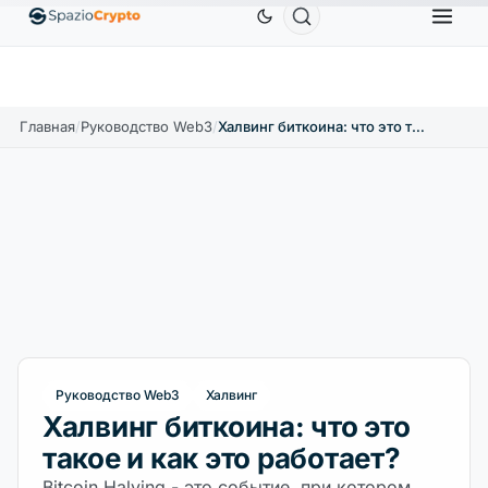
Ethereum
1 880,58 $
Tether
0,9991 $
BNB
586
10%
ETH
↑1.90%
USDT
↑0.00%
BNB
Главная
/
Руководство Web3
/
Халвинг биткоина: что это такое и как это работает?
Руководство Web3
Халвинг
Халвинг биткоина: что это
такое и как это работает?
Bitcoin Halving - это событие, при котором