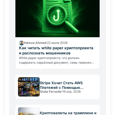
Hamza Ahmed
22 июля 2026
Как читать white paper криптопроекта
и распознать мошенников
White paper криптопроекта: что должен
содержать серьёзный документ, семь тревожных
сигналов мошенничества и тест пяти минут для
проверки перед инвестицией.
Stripe Хочет Стать AWS
Платежей с Помощью
Giulia Ferrante
19 апр. 2026
Стейблкоинов и Блокчейна
Криптовалюты на трамплине и