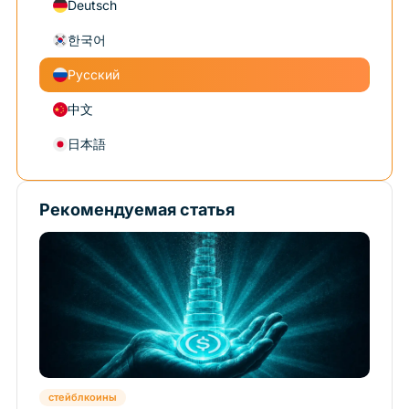
Deutsch
한국어
Русский
中文
日本語
Рекомендуемая статья
стейблкоины