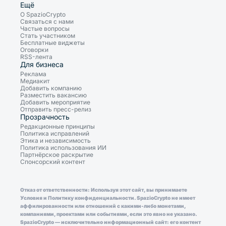
Ещё
О SpazioCrypto
Связаться с нами
Частые вопросы
Стать участником
Бесплатные виджеты
Оговорки
RSS-лента
Для бизнеса
Реклама
Медиакит
Добавить компанию
Разместить вакансию
Добавить мероприятие
Отправить пресс-релиз
Прозрачность
Редакционные принципы
Политика исправлений
Этика и независимость
Политика использования ИИ
Партнёрское раскрытие
Спонсорский контент
Отказ от ответственности: Используя этот сайт, вы принимаете
Условия и Политику конфиденциальности. SpazioCrypto не имеет
аффилированности или отношений с какими-либо монетами,
компаниями, проектами или событиями, если это явно не указано.
SpazioCrypto — исключительно информационный сайт: его контент