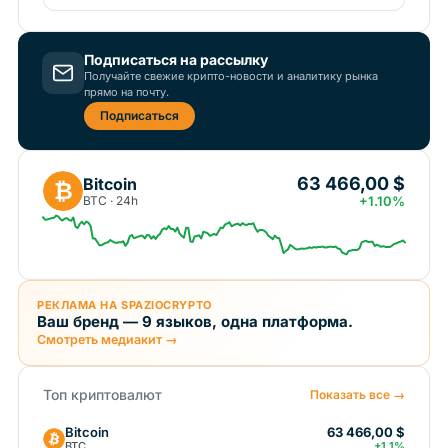
Подписаться на рассылку
Получайте свежие крипто-новости и аналитику рынка
прямо на почту.
Подписаться
63 466,00 $
Bitcoin
₿
BTC · 24h
+1.10%
РЕКЛАМА НА SPAZIOCRYPTO
Ваш бренд — 9 языков, одна платформа.
Смотреть медиакит →
Топ криптовалют
Показать все →
Bitcoin
63 466,00 $
BTC
+1.1%