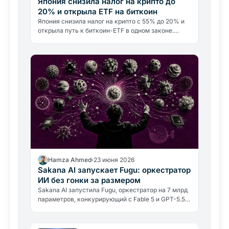
Япония снизила налог на крипто до
20% и открыла ETF на биткоин
Япония снизила налог на крипто с 55% до 20% и
открыла путь к биткоин-ETF в одном законе.
Крупнейший пул сбережений в Азии теперь
доступен для криптоактивов.
Hamza Ahmed
23 июня 2026
Sakana AI запускает Fugu: оркестратор
ИИ без гонки за размером
Sakana AI запустила Fugu, оркестратор на 7 млрд
параметров, конкурирующий с Fable 5 и GPT-5.5.
Независимой проверки данных нет, но стратегия
обхода…