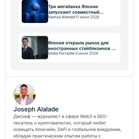
Три мегабанка Японии
запускают совместный
Hamza Ahmed
11 июня 2026
стейблкоин в иенах к марту
2027 года
Япония открыла рынок для
иностранных стейблкоинов и
Giulia Ferrante
3 июня 2026
продвигает иену on-chain
Joseph Alalade
Джозеф — журналист в сфере Web3 и SEO-
писатель о криптовалютах, который любит
освещать блокчейн, DeFi и глобальное внедрение,
обладая практическим опытом работы с