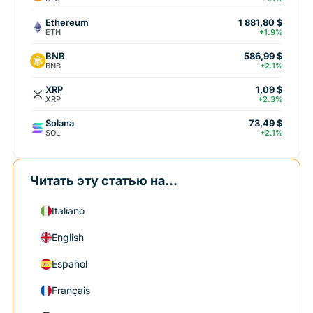
Ethereum
1 881,80 $
ETH
+1.9%
BNB
586,99 $
BNB
+2.1%
XRP
1,09 $
XRP
+2.3%
Solana
73,49 $
SOL
+2.1%
Читать эту статью на...
Italiano
English
Español
Français