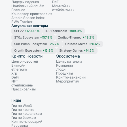
Лидеры падения
DeFi
Наибольший объём
Мемкойны
Главное
стейблкоины
Конвертер криптовалют
Altcoin Season Index
RWA Tracker
Актуальные секторы
SPL22
+1200.5%
IDR Stablecoin
+909.0%
ST0x Ecosystem
+157.9%
Zodiac-Themed
+49.2%
Sun Pump Ecosystem
+25.7%
Chinese Meme
+20.6%
Orynth Ecosystem
+15.9%
Strategy Games
+14.5%
Крипто Новости
Экосистема
Центр новостей
Центр каталога
Биткойн
Компании
ethereum
Люди
Xrp
Продукты
DeFi
Крипто-вакансии
NFT
Мероприятия
стейблкоины
Пресс-релизы
Гиды
Гид по Web3
Гид по крипто
Гид по кошелькам
Гид по биржам
Крипто-глоссарий
Рассылка