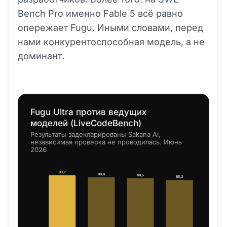
Bench Pro именно Fable 5 всё равно
опережает Fugu. Иными словами, перед
нами конкурентоспособная модель, а не
доминант.
Fugu Ultra против ведущих
моделей (LiveCodeBench)
Результаты задекларированы Sakana AI,
независимая проверка не проводилась. Июнь
2026
93,2
89,8
88,5
85,3