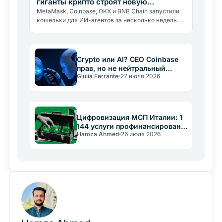
гиганты крипто строят новую
инфраструктуру
MetaMask, Coinbase, OKX и BNB Chain запустили
кошельки для ИИ-агентов за несколько недель.
Почему гиганты строят инфраструктуру для
экономики, которой ещё нет.
Crypto или AI? CEO Coinbase
прав, но не нейтральный
Giulia Ferrante
27 июля 2026
арбитр
Цифровизация МСП Италии: 1
144 услуги профинансированы
Hamza Ahmed
26 июля 2026
PNRR