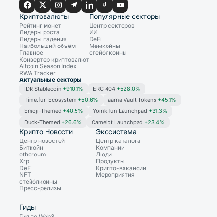
Криптовалюты
Популярные секторы
Рейтинг монет
Центр секторов
Лидеры роста
ИИ
Лидеры падения
DeFi
Наибольший объём
Мемкойны
Главное
стейблкоины
Конвертер криптовалют
Altcoin Season Index
RWA Tracker
Актуальные секторы
IDR Stablecoin
+910.1%
ERC 404
+528.0%
Time.fun Ecosystem
+50.6%
aarna Vault Tokens
+45.1%
Emoji-Themed
+40.5%
Yoink.fun Launchpad
+31.3%
Duck-Themed
+26.6%
Camelot Launchpad
+23.4%
Крипто Новости
Экосистема
Центр новостей
Центр каталога
Биткойн
Компании
ethereum
Люди
Xrp
Продукты
DeFi
Крипто-вакансии
NFT
Мероприятия
стейблкоины
Пресс-релизы
Гиды
Гид по Web3