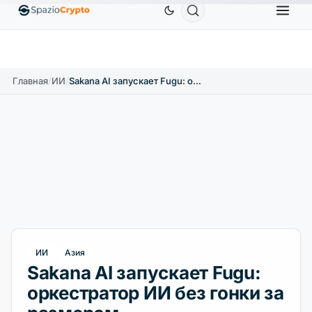
Ethereum
1 880,58 $
Tether
0,9991 $
BNB
58
.10%
ETH
↑1.90%
USDT
↑0.00%
BNB
Главная
/
ИИ
/
Sakana AI запускает Fugu: оркестратор ИИ без гонки за размером
ИИ
Азия
Sakana AI запускает Fugu:
оркестратор ИИ без гонки за