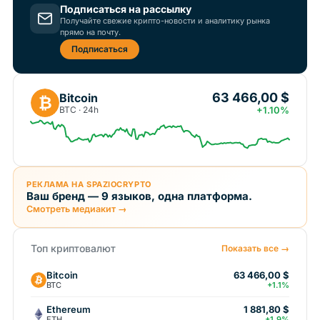
Подписаться на рассылку
Получайте свежие крипто-новости и аналитику рынка
прямо на почту.
Подписаться
63 466,00 $
Bitcoin
₿
BTC · 24h
+1.10%
РЕКЛАМА НА SPAZIOCRYPTO
Ваш бренд — 9 языков, одна платформа.
Смотреть медиакит →
Топ криптовалют
Показать все →
Bitcoin
63 466,00 $
BTC
+1.1%
Ethereum
1 881,80 $
ETH
+1.9%