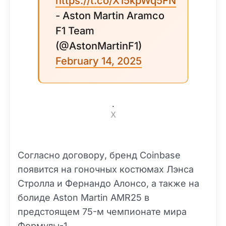
https://t.co/X15kpWq5FN
- Aston Martin Aramco
F1 Team
(@AstonMartinF1)
February 14, 2025
.
X
Согласно договору, бренд Coinbase
появится на гоночных костюмах Лэнса
Стролла и Фернандо Алонсо, а также на
болиде Aston Martin AMR25 в
предстоящем 75-м чемпионате мира
Формулы-1.