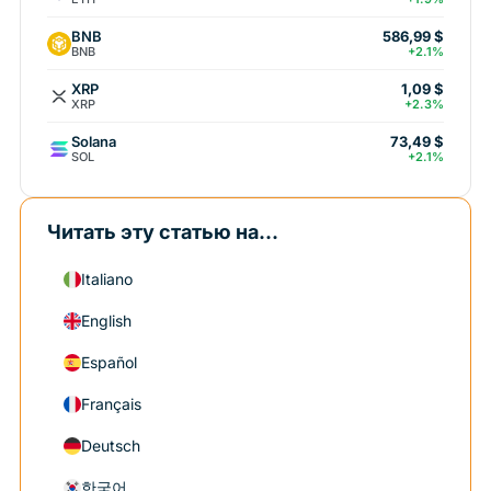
BNB
586,99 $
BNB
+2.1%
XRP
1,09 $
XRP
+2.3%
Solana
73,49 $
SOL
+2.1%
Читать эту статью на...
Italiano
English
Español
Français
Deutsch
한국어