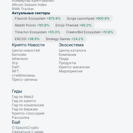
Конвертер криптовалют
Altcoin Season Index
RWA Tracker
Актуальные секторы
Flaunch Ecosystem
+972.6%
Surge Launchpad
+900.9%
Reddit Points
+101.8%
Emoji-Themed
+95.0%
Time.fun Ecosystem
+55.0%
CreatorBid Ecosystem
+51.8%
ERC20i
+38.9%
Strategy Games
+24.2%
Крипто Новости
Экосистема
Центр новостей
Центр каталога
Биткойн
Компании
ethereum
Люди
Xrp
Продукты
DeFi
Крипто-вакансии
NFT
Мероприятия
стейблкоины
Пресс-релизы
Гиды
Гид по Web3
Гид по крипто
Гид по кошелькам
Гид по биржам
Крипто-глоссарий
Рассылка
Ещё
О SpazioCrypto
Связаться с нами