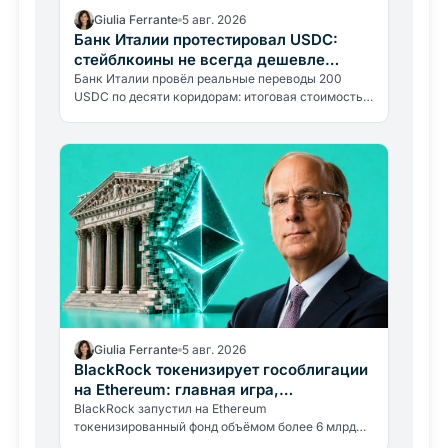
Giulia Ferrante
5 авг. 2026
Банк Италии протестировал USDC:
стейблкоины не всегда дешевле
переводов
Банк Италии провёл реальные переводы 200
USDC по десяти коридорам: итоговая стоимость
составила от 0,30% до почти 9%. Блокчейн
обходится в 0,4%, остальное…
Giulia Ferrante
5 авг. 2026
BlackRock токенизирует гособлигации
на Ethereum: главная игра,
стейблкоины
BlackRock запустил на Ethereum
токенизированный фонд объёмом более 6 млрд
долларов в гособлигациях. Настоящая цель, стать