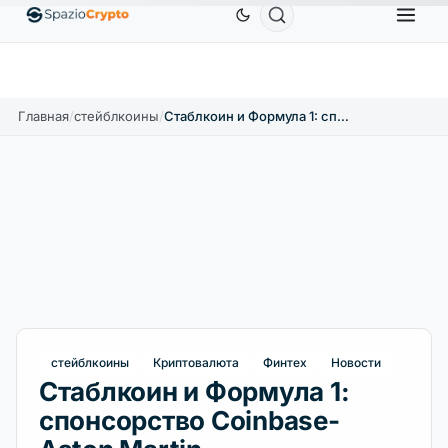
Ethereum
1 880,58 $
Tether
0,9991 $
BNB
58
.10%
ETH
↑1.90%
USDT
↑0.00%
BNB
Главная
/
стейблкоины
/
Стаблкоин и Формула 1: спонсорство Coinbase-Aston Martin
стейблкоины
Криптовалюта
Финтех
Новости
Стаблкоин и Формула 1:
спонсорство Coinbase-