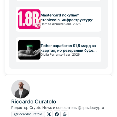
поставщиком резервов для стейблкоинов.
Mastercard покупает
стablecoin-инфраструктуру:
Hamza Ahmed
5 авг. 2026
сделка на 1,8 млрд долларов
Tether заработал $1,5 млрд за
квартал, но резервный буфер
Giulia Ferrante
1 авг. 2026
упал вдвое
Riccardo Curatolo
Редактор Crypto News и основатель @spaziocrypto
@riccardocuratolo