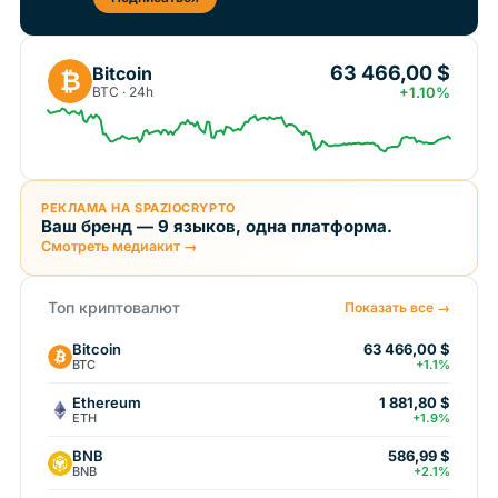
63 466,00 $
Bitcoin
₿
BTC · 24h
+1.10%
РЕКЛАМА НА SPAZIOCRYPTO
Ваш бренд — 9 языков, одна платформа.
Смотреть медиакит →
Топ криптовалют
Показать все →
Bitcoin
63 466,00 $
BTC
+1.1%
Ethereum
1 881,80 $
ETH
+1.9%
BNB
586,99 $
BNB
+2.1%