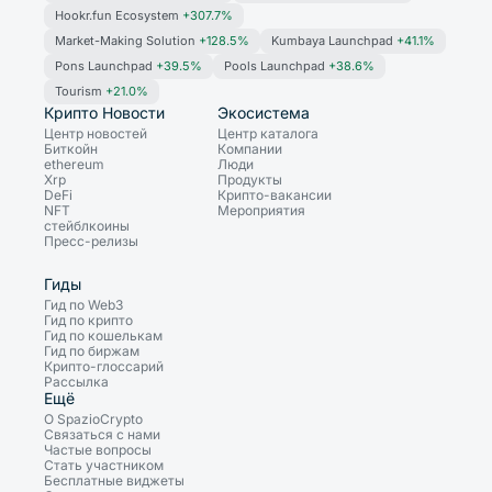
Hookr.fun Ecosystem
+307.7%
Market-Making Solution
+128.5%
Kumbaya Launchpad
+41.1%
Pons Launchpad
+39.5%
Pools Launchpad
+38.6%
Tourism
+21.0%
Крипто Новости
Экосистема
Центр новостей
Центр каталога
Биткойн
Компании
ethereum
Люди
Xrp
Продукты
DeFi
Крипто-вакансии
NFT
Мероприятия
стейблкоины
Пресс-релизы
Гиды
Гид по Web3
Гид по крипто
Гид по кошелькам
Гид по биржам
Крипто-глоссарий
Рассылка
Ещё
О SpazioCrypto
Связаться с нами
Частые вопросы
Стать участником
Бесплатные виджеты