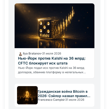
давлению.
Ilya Bratanov
31 июля 2026
Нью-Йорк против Kalshi на 36 млрд:
CFTC блокирует иск штата
Нью-Йорк подал иск против Kalshi на 36 млрд
долларов, обвинив платформу в нелегальных
азартных играх. CFTC немедленно вмешалась,
требуя заблокировать штат.
Гражданская война Bitcoin в
2026: Сэйлор назвал правила
Francesco Campisi
31 июля 2026
«конституцией»