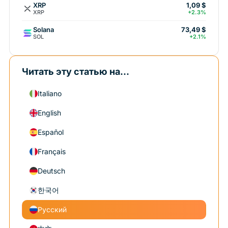
XRP
1,09 $
XRP
+2.3%
Solana
73,49 $
SOL
+2.1%
Читать эту статью на...
Italiano
English
Español
Français
Deutsch
한국어
Русский