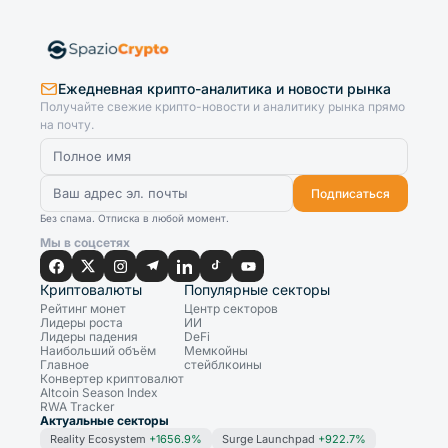
Ежедневная крипто-аналитика и новости рынка
Получайте свежие крипто-новости и аналитику рынка прямо
на почту.
Подписаться
Без спама. Отписка в любой момент.
Мы в соцсетях
Криптовалюты
Популярные секторы
Рейтинг монет
Центр секторов
Лидеры роста
ИИ
Лидеры падения
DeFi
Наибольший объём
Мемкойны
Главное
стейблкоины
Конвертер криптовалют
Altcoin Season Index
RWA Tracker
Актуальные секторы
Reality Ecosystem
+1656.9%
Surge Launchpad
+922.7%