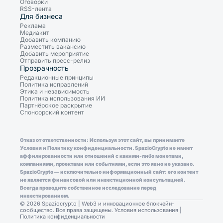
Оговорки
RSS-лента
Для бизнеса
Реклама
Медиакит
Добавить компанию
Разместить вакансию
Добавить мероприятие
Отправить пресс-релиз
Прозрачность
Редакционные принципы
Политика исправлений
Этика и независимость
Политика использования ИИ
Партнёрское раскрытие
Спонсорский контент
Отказ от ответственности: Используя этот сайт, вы принимаете
Условия и Политику конфиденциальности. SpazioCrypto не имеет
аффилированности или отношений с какими-либо монетами,
компаниями, проектами или событиями, если это явно не указано.
SpazioCrypto — исключительно информационный сайт: его контент
не является финансовой или инвестиционной консультацией.
Всегда проводите собственное исследование перед
инвестированием.
© 2026 Spaziocrypto | Web3 и инновационное блокчейн-
сообщество. Все права защищены.
Условия использования
|
Политика конфиденциальности