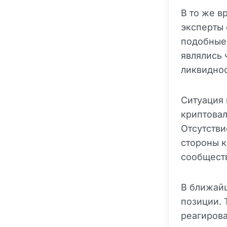
В то же в
эксперты 
подобные
являлись 
ликвиднос
Ситуация 
криптова
Отсутств
стороны 
сообщест
В ближай
позиции.
реагирова