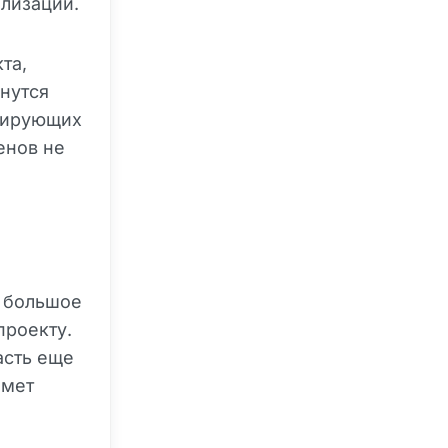
лизации.
та,
нутся
кирующих
енов не
ь большое
проекту.
асть еще
имет