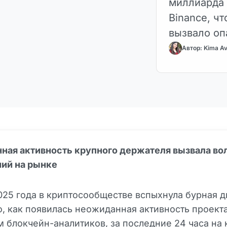
миллиарда 
Binance, ч
вызвало оп
Сообщество
Автор: Kima Av
обещаний о
ная активность крупного держателя вызвала во
ий на рынке
025 года в криптосообществе вспыхнула бурная 
о, как появилась неожиданная активность проект
ым
блокчейн
-аналитиков, за последние 24 часа на