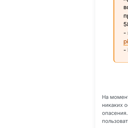
в
п
5
-
p
-
На момент
никаких о
опасения.
пользоват