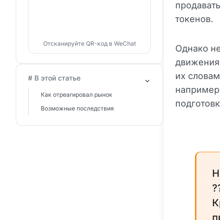
продавать
токенов.
Отсканируйте QR-код в WeChat
Однако не
движения 
их словам
# В этой статье
например,
Как отреагировал рынок
подготовк
Возможные последствия
H
?
К
п