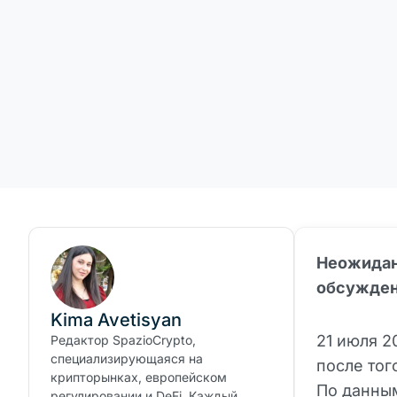
Неожидан
обсужден
Kima Avetisyan
21 июля 2
Редактор SpazioCrypto,
специализирующаяся на
после тог
крипторынках, европейском
По данн
регулировании и DeFi. Каждый