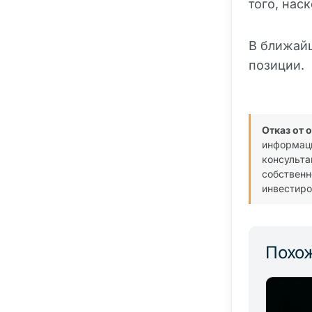
того, нас
В ближай
позиции.
Отказ от 
информаци
консульта
собственн
инвестиро
Похож