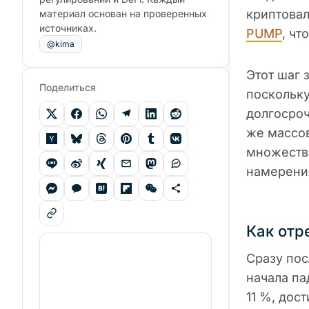
криптовал
материал основан на проверенных
источниках.
PUMP
, чт
@kima
Этот шаг 
Поделиться
поскольку
долгосроч
же массо
множеств
намерени
Как отр
Сразу пос
начала па
11 %, дос