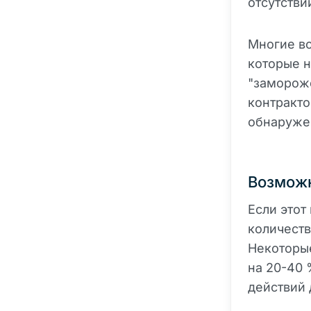
отсутстви
Многие в
которые н
"заморож
контракто
обнаруже
Возмож
Если этот
количеств
Некоторые
на 20-40 
действий 