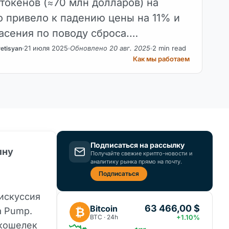
токенов (≈70 млн долларов) на
то привело к падению цены на 11% и
асения по поводу сброса.
 требует разъяснений после
21 июля 2025
Обновлено 20 авг. 2025
2 min read
etisyan
Как мы работаем
 блокировке до 2026 года.
Подписаться на рассылку
лну
Получайте свежие крипто-новости и
аналитику рынка прямо на почту.
Подписаться
дискуссия
63 466,00 $
Bitcoin
₿
а Pump.
BTC · 24h
+1.10%
кошелек