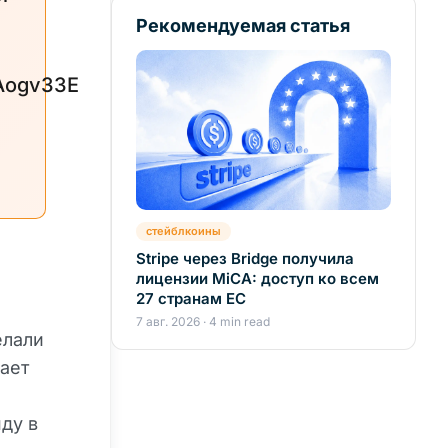
Рекомендуемая статья
Aogv33E
стейблкоины
Stripe через Bridge получила
лицензии MiCA: доступ ко всем
27 странам ЕС
7 авг. 2026 · 4 min read
елали
ает
ду в