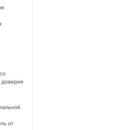
ые
а
н
со
 доверия
иальной
ть от