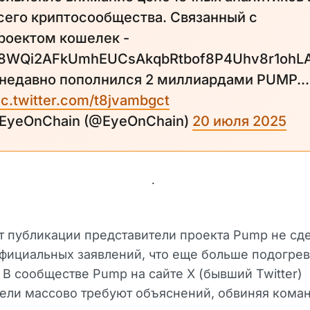
сего криптосообщества. Связанный с
роектом кошелек -
8WQi2AFkUmhEUCsAkqbRtbof8P4Uhv8r1ohL
 недавно пополнился 2 миллиардами PUMP...
ic.twitter.com/t8jvambgct
 EyeOnChain (@EyeOnChain)
20 июля 2025
.
 публикации представители проекта Pump не сд
фициальных заявлений, что еще больше подогрев
 В сообществе Pump на сайте X (бывший Twitter)
ели массово требуют объяснений, обвиняя коман