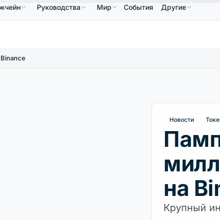
окчейн
Руководства
Мир
События
Другие
86,64 $
USDC
0,9995 $
XRP
1,09 $
Solana
↑2.10%
USDC
↑0.00%
XRP
↑2.30%
SOL
 Binance
Новости
Токе
Памп
милл
на B
Крупный ин