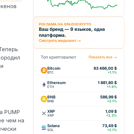
окенов
РЕКЛАМА НА SPAZIOCRYPTO
Ваш бренд — 9 языков, одна
платформа.
Смотреть медиакит →
 Теперь
породил
Топ криптовалют
Показать все →
и
Bitcoin
63 466,00 $
BTC
+1.1%
Ethereum
1 881,80 $
ETH
+1.9%
BNB
586,99 $
BNB
+2.1%
XRP
на PUMP
1,09 $
XRP
+2.3%
ее чем на
Solana
73,49 $
ически
SOL
+2.1%