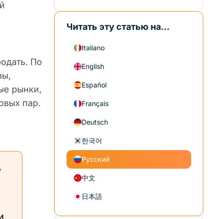
ей
Читать эту статью на...
Italiano
одать. По
English
вы,
Español
ые рынки,
овых пар.
Français
Deutsch
한국어
Русский
W
中文
日本語
и