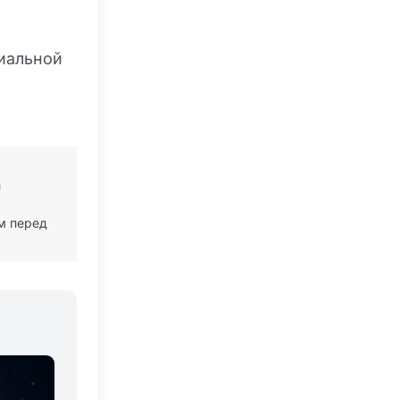
иальной
й
м перед