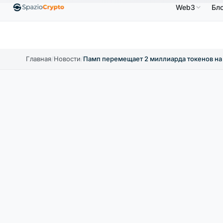
Web3
Бл
Ethereum
1 880,58 $
Tether
0,9991 $
BNB
5
1.10%
ETH
↑1.90%
USDT
↑0.00%
BNB
Главная
/
Новости
/
Памп перемещает 2 миллиарда токенов на