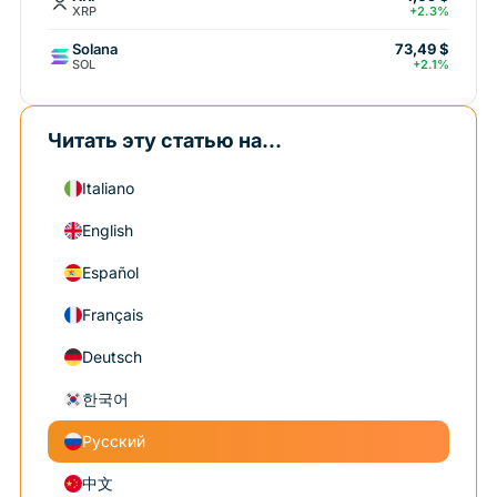
XRP
+2.3%
Solana
73,49 $
SOL
+2.1%
Читать эту статью на...
Italiano
English
Español
Français
Deutsch
한국어
Русский
中文