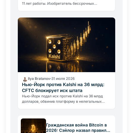
11 лет работы. Изобретатель бессрочных
контрактов с плечом 100x уступил регуляторному
давлению.
Ilya Bratanov
31 июля 2026
Нью-Йорк против Kalshi на 36 млрд:
CFTC блокирует иск штата
Нью-Йорк подал иск против Kalshi на 36 млрд
долларов, обвинив платформу в нелегальных
азартных играх. CFTC немедленно вмешалась,
требуя заблокировать штат.
Гражданская война Bitcoin в
2026: Сэйлор назвал правила