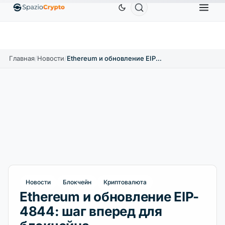
Ethereum
1 880,58 $
Tether
0,9991 $
BNB
5
1.10%
ETH
↑1.90%
USDT
↑0.00%
BNB
Главная
/
Новости
/
Ethereum и обновление EIP-4844: шаг вперед для блокчейна
Новости
Блокчейн
Криптовалюта
Ethereum и обновление EIP-
4844: шаг вперед для