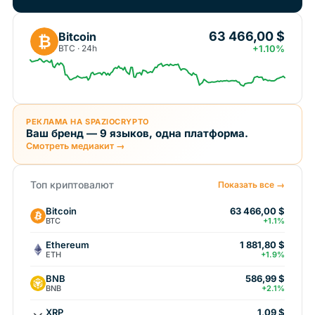
63 466,00 $
Bitcoin
₿
BTC · 24h
+1.10%
РЕКЛАМА НА SPAZIOCRYPTO
Ваш бренд — 9 языков, одна платформа.
Смотреть медиакит →
Топ криптовалют
Показать все →
Bitcoin
63 466,00 $
BTC
+1.1%
Ethereum
1 881,80 $
ETH
+1.9%
BNB
586,99 $
BNB
+2.1%
XRP
1,09 $