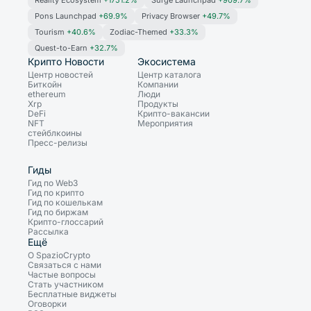
Reality Ecosystem
+1751.2%
Surge Launchpad
+909.7%
Pons Launchpad
+69.9%
Privacy Browser
+49.7%
Tourism
+40.6%
Zodiac-Themed
+33.3%
Quest-to-Earn
+32.7%
Крипто Новости
Экосистема
Центр новостей
Центр каталога
Биткойн
Компании
ethereum
Люди
Xrp
Продукты
DeFi
Крипто-вакансии
NFT
Мероприятия
стейблкоины
Пресс-релизы
Гиды
Гид по Web3
Гид по крипто
Гид по кошелькам
Гид по биржам
Крипто-глоссарий
Рассылка
Ещё
О SpazioCrypto
Связаться с нами
Частые вопросы
Стать участником
Бесплатные виджеты
Оговорки