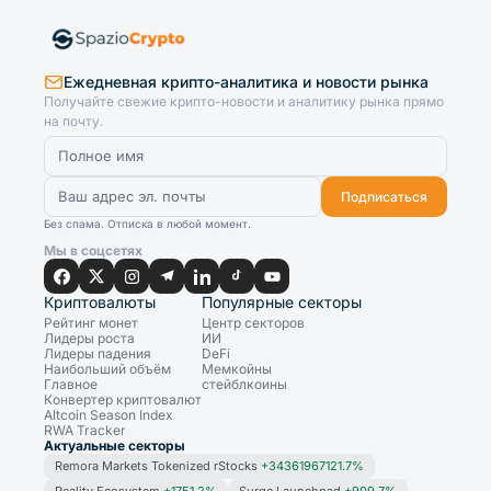
Ежедневная крипто-аналитика и новости рынка
Получайте свежие крипто-новости и аналитику рынка прямо
на почту.
Подписаться
Без спама. Отписка в любой момент.
Мы в соцсетях
Криптовалюты
Популярные секторы
Рейтинг монет
Центр секторов
Лидеры роста
ИИ
Лидеры падения
DeFi
Наибольший объём
Мемкойны
Главное
стейблкоины
Конвертер криптовалют
Altcoin Season Index
RWA Tracker
Актуальные секторы
Remora Markets Tokenized rStocks
+34361967121.7%