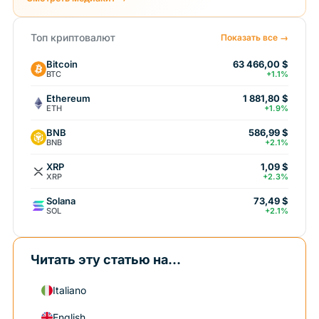
Топ криптовалют
Показать все →
Bitcoin
63 466,00 $
BTC
+1.1%
Ethereum
1 881,80 $
ETH
+1.9%
BNB
586,99 $
BNB
+2.1%
XRP
1,09 $
XRP
+2.3%
Solana
73,49 $
SOL
+2.1%
Читать эту статью на...
Italiano
English