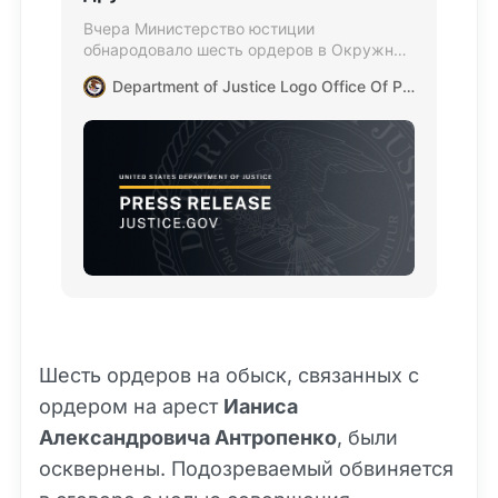
Вчера Министерство юстиции
обнародовало шесть ордеров в Окружных
судах США для Восточного
Department of Justice Logo Office Of Public Affairs
округа.Окружные суды Восточного округа
Вирджинии, Центрального округа
Калифорнии и Северного округа Техаса
разрешили конфисковать более 2,8
миллиона долларов в криптовалюте, 70
тысяч долларов наличными и роскошный
автомобиль.
Шесть ордеров на обыск, связанных с
ордером на арест
Ианиса
Александровича Антропенко
, были
осквернены. Подозреваемый обвиняется