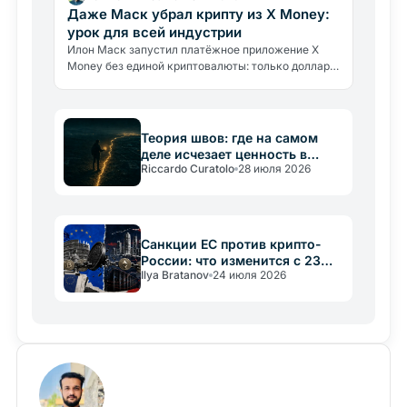
Даже Маск убрал крипту из X Money:
урок для всей индустрии
Илон Маск запустил платёжное приложение X
Money без единой криптовалюты: только доллары
и доходность 6%. Что это говорит о реальных
барьерах крипто-адоптации.
Теория швов: где на самом
деле исчезает ценность в
Riccardo Curatolo
28 июля 2026
крипто
Санкции ЕС против крипто-
России: что изменится с 23
Ilya Bratanov
24 июля 2026
июля 2026