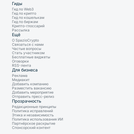
Гиды
Гид по Web3
Гид по крипто
Гид по кошелькам
Гид по биржам
Крипто-глоссарий
Рассылка
Ещё
О SpazioCrypto
Связаться с нами
Частые вопросы
Стать участником
Бесплатные виджеты
Оговорки
RSS-лента
Для бизнеса
Реклама
Медиакит
Добавить компанию
Разместить вакансию
Добавить мероприятие
Отправить пресс-релиз
Прозрачность
Редакционные принципы
Политика исправлений
Этика и независимость
Политика использования ИИ
Партнёрское раскрытие
Спонсорский контент