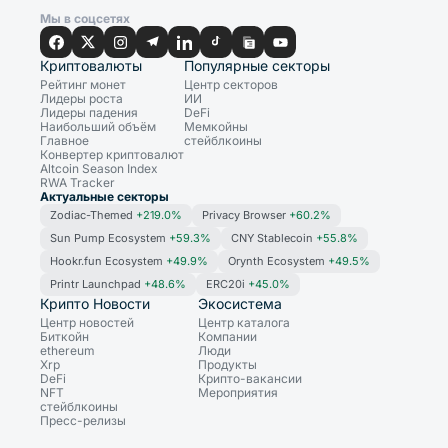
Мы в соцсетях
Криптовалюты
Популярные секторы
Рейтинг монет
Центр секторов
Лидеры роста
ИИ
Лидеры падения
DeFi
Наибольший объём
Мемкойны
Главное
стейблкоины
Конвертер криптовалют
Altcoin Season Index
RWA Tracker
Актуальные секторы
Zodiac-Themed
+219.0%
Privacy Browser
+60.2%
Sun Pump Ecosystem
+59.3%
CNY Stablecoin
+55.8%
Hookr.fun Ecosystem
+49.9%
Orynth Ecosystem
+49.5%
Printr Launchpad
+48.6%
ERC20i
+45.0%
Крипто Новости
Экосистема
Центр новостей
Центр каталога
Биткойн
Компании
ethereum
Люди
Xrp
Продукты
DeFi
Крипто-вакансии
NFT
Мероприятия
стейблкоины
Пресс-релизы