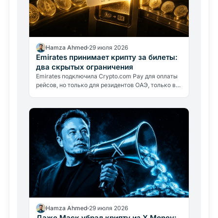
Hamza Ahmed
29 июля 2026
Emirates принимает крипту за билеты:
два скрытых ограничения
Emirates подключила Crypto.com Pay для оплаты
рейсов, но только для резидентов ОАЭ, только в
дирхамах. Авиакомпания крипту не держит:
разбираем, что это значит.
Hamza Ahmed
29 июля 2026
Даже Маск убрал крипту из X Money: