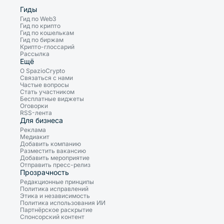
Гиды
Гид по Web3
Гид по крипто
Гид по кошелькам
Гид по биржам
Крипто-глоссарий
Рассылка
Ещё
О SpazioCrypto
Связаться с нами
Частые вопросы
Стать участником
Бесплатные виджеты
Оговорки
RSS-лента
Для бизнеса
Реклама
Медиакит
Добавить компанию
Разместить вакансию
Добавить мероприятие
Отправить пресс-релиз
Прозрачность
Редакционные принципы
Политика исправлений
Этика и независимость
Политика использования ИИ
Партнёрское раскрытие
Спонсорский контент