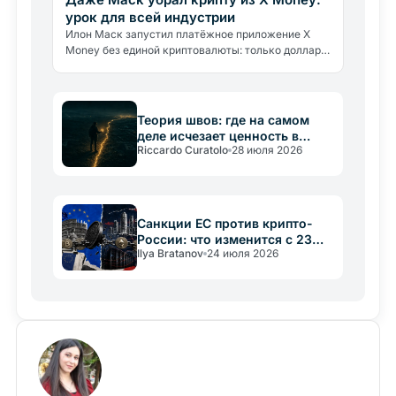
урок для всей индустрии
Илон Маск запустил платёжное приложение X
Money без единой криптовалюты: только доллары
и доходность 6%. Что это говорит о реальных
барьерах крипто-адоптации.
Теория швов: где на самом
деле исчезает ценность в
Riccardo Curatolo
28 июля 2026
крипто
Санкции ЕС против крипто-
России: что изменится с 23
Ilya Bratanov
24 июля 2026
июля 2026