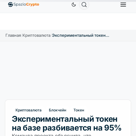
Ethereum
1 880,58 $
Tether
0,9991 $
BNB
58
1.10%
ETH
↑1.90%
USDT
↑0.00%
BNB
Главная
/
Криптовалюта
/
Экспериментальный токен на базе разбивается на 95%
Криптовалюта
Блокчейн
Токен
Экспериментальный токен
на базе разбивается на 95%
Команда проекта объяснила, что