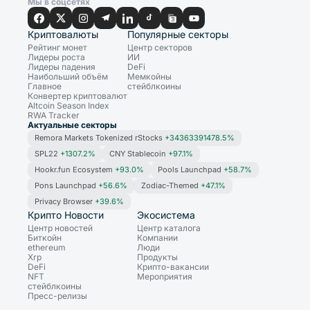
Мы в соцсетях
Криптовалюты
Популярные секторы
Рейтинг монет
Центр секторов
Лидеры роста
ИИ
Лидеры падения
DeFi
Наибольший объём
Мемкойны
Главное
стейблкоины
Конвертер криптовалют
Altcoin Season Index
RWA Tracker
Актуальные секторы
Remora Markets Tokenized rStocks
+34363391478.5%
SPL22
+1307.2%
CNY Stablecoin
+97.1%
Hookr.fun Ecosystem
+93.0%
Pools Launchpad
+58.7%
Pons Launchpad
+56.6%
Zodiac-Themed
+47.1%
Privacy Browser
+39.6%
Крипто Новости
Экосистема
Центр новостей
Центр каталога
Биткойн
Компании
ethereum
Люди
Xrp
Продукты
DeFi
Крипто-вакансии
NFT
Мероприятия
стейблкоины
Пресс-релизы