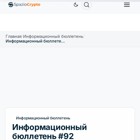
$
Ethereum
1 880,58 $
Tether
0,9991 $
BNB
↑1.10%
ETH
↑1.90%
USDT
↑0.00%
BN
Главная
/
Информационный бюллетень
/
Информационный бюллетень #92
Информационный бюллетень
Информационный
бюллетень #92