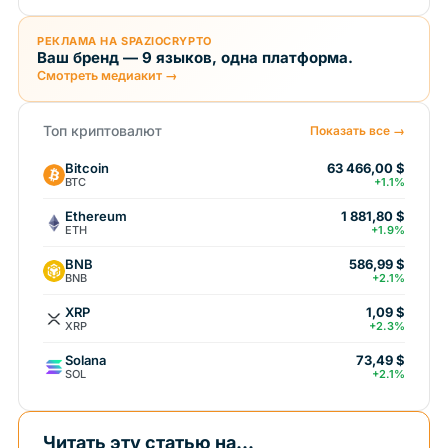
РЕКЛАМА НА SPAZIOCRYPTO
Ваш бренд — 9 языков, одна платформа.
Смотреть медиакит →
Топ криптовалют
Показать все →
Bitcoin
63 466,00 $
BTC
+1.1%
Ethereum
1 881,80 $
ETH
+1.9%
BNB
586,99 $
BNB
+2.1%
XRP
1,09 $
XRP
+2.3%
Solana
73,49 $
SOL
+2.1%
Читать эту статью на...