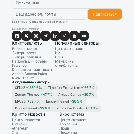
Подписаться
Без спама. Отписка в любой момент.
Мы в соцсетях
Криптовалюты
Популярные секторы
Рейтинг монет
Центр секторов
Лидеры роста
ИИ
Лидеры падения
DeFi
Наибольший объём
Мемкойны
Главное
стейблкоины
Конвертер криптовалют
Altcoin Season Index
RWA Tracker
Актуальные секторы
SPL22
+1359.6%
Time.fun Ecosystem
+166.7%
Zodiac-Themed
+47.7%
Arcade Games
+39.7%
ERC20i
+38.4%
Emoji-Themed
+36.5%
Duck-Themed
+33.9%
Pump.fun Creator
+30.0%
Крипто Новости
Экосистема
Центр новостей
Центр каталога
Биткойн
Компании
ethereum
Люди
Xrp
Продукты