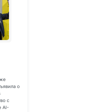
 же
бъявила о
в
во с
 AI-