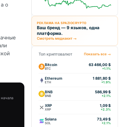
 а о
РЕКЛАМА НА SPAZIOCRYPTO
Ваш бренд — 9 языков, одна
платформа.
лачные
Смотреть медиакит →
али
ской
Топ криптовалют
Показать все →
Bitcoin
63 466,00 $
BTC
+1.1%
Ethereum
1 881,80 $
ETH
+1.9%
BNB
586,99 $
BNB
+2.1%
 начала
XRP
1,09 $
XRP
+2.3%
Solana
73,49 $
SOL
+2.1%