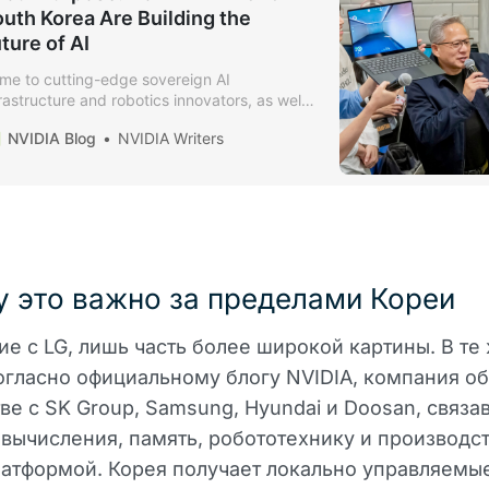
uth Korea Are Building the
ture of AI
me to cutting-edge sovereign AI
frastructure and robotics innovators, as well
 one of the world's most passionate gaming
NVIDIA Blog
NVIDIA Writers
mmunities, South Korea is one of the world's
nters of AI. NVIDIA founder and CEO Jensen
ang is in Seoul this week to meet the
rtners and builders behind that work.
 это важно за пределами Кореи
е с LG, лишь часть более широкой картины. В те
огласно официальному блогу NVIDIA, компания о
ве с SK Group, Samsung, Hyundai и Doosan, связа
вычисления, память, робототехнику и производст
атформой. Корея получает локально управляемые