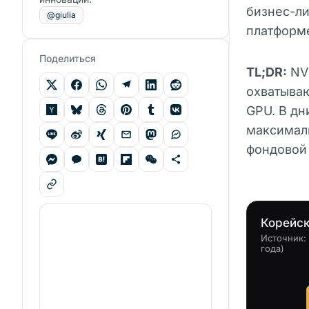
бизнес-ли
@giulia
платформ
Поделиться
TL;DR:
NVI
охватыва
GPU. В дн
максималь
фондовой
Корейск
Источник:
года)