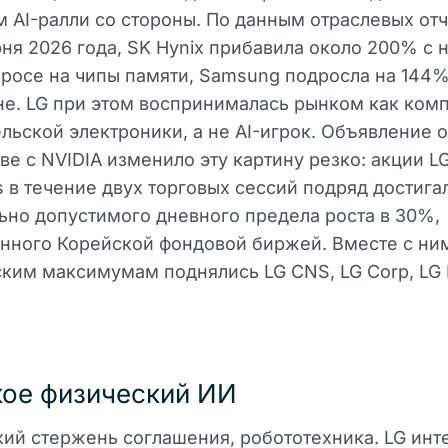
 AI-ралли со стороны. По данным отраслевых отч
ня 2026 года, SK Hynix прибавила около 200% с 
просе на чипы памяти, Samsung подросла на 144%
е. LG при этом воспринималась рынком как ком
льской электроники, а не AI-игрок. Объявление о
ве с NVIDIA изменило эту картину резко: акции L
cs в течение двух торговых сессий подряд достига
но допустимого дневного предела роста в 30%,
нного Корейской фондовой биржей. Вместе с ни
ким максимумам поднялись LG CNS, LG Corp, LG 
кое физический ИИ
ий стержень соглашения, робототехника. LG инт