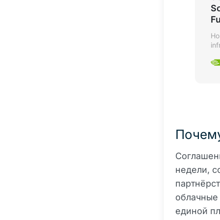
So
Fu
Ho
in
as
co
ce
Hu
pa
Почему
Соглашени
недели, с
партнёрст
облачные 
единой пл