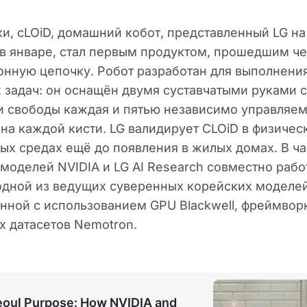
и, cLOiD, домашний кобот, представленный LG на
в январе, стал первым продуктом, прошедшим ч
нную цепочку. Робот разработан для выполнени
задач: он оснащён двумя суставчатыми руками 
и свободы каждая и пятью независимо управляе
на каждой кисти. LG валидирует CLOiD в физичес
ых средах ещё до появления в жилых домах. В ча
моделей NVIDIA и LG AI Research совместно рабо
одной из ведущих суверенных корейских моделей
нной с использованием GPU Blackwell, фреймво
х датасетов Nemotron.
eoul Purpose: How NVIDIA and