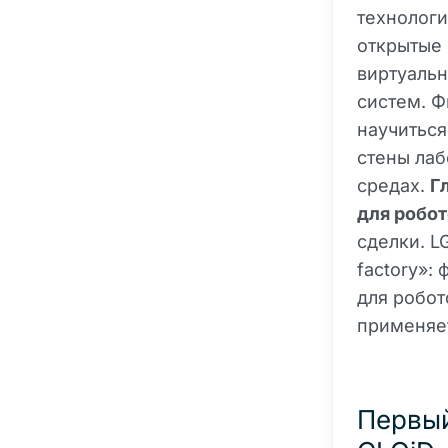
технологи
открытые 
виртуаль
систем. Ф
научиться
стены лаб
средах.
Г
для робот
сделки. LG
factory»:
для робот
применяет
Первый