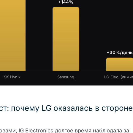
+144%
+30%/день
SK Hynix
Samsung
LG Elec. (лимит
ст: почему LG оказалась в стороне
вами, lG Electronics долгое время наблюдала за