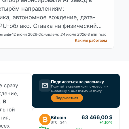
етырём направлениям:
ика, автономное вождение, дата-
PU-облако. Ставка на физический
12 июня 2026
Обновлено 24 июля 2026
3 min read
errante
Как мы работаем
Подписаться на рассылку
е сразу
Получайте свежие крипто-новости и
аналитику рынка прямо на почту.
ждение,
Подписаться
ы.
В
ельной
63 466,00 $
Bitcoin
ния,
₿
BTC · 24h
+1.10%
всех