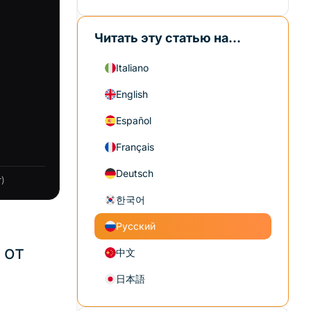
Читать эту статью на...
Italiano
English
Español
Français
Deutsch
)
한국어
Русский
 от
中文
日本語