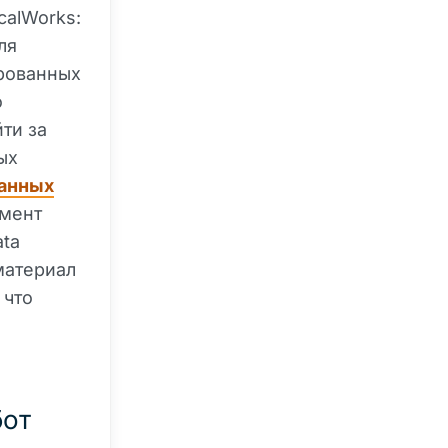
calWorks:
ля
рованных
о
ти за
ых
анных
емент
ata
материал
 что
бот