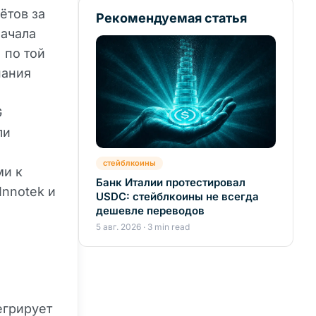
ётов за
Рекомендуемая статья
начала
 по той
пания
G
ли
стейблкоины
ми к
Банк Италии протестировал
Innotek и
USDC: стейблкоины не всегда
дешевле переводов
5 авг. 2026 · 3 min read
егрирует