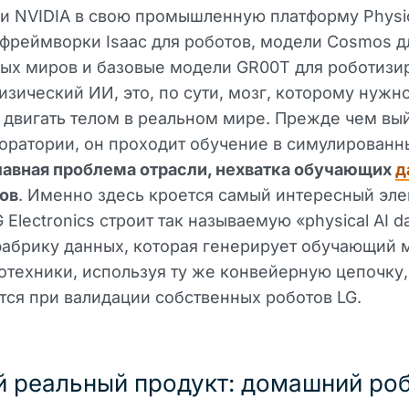
и NVIDIA в свою промышленную платформу Physi
фреймворки Isaac для роботов, модели Cosmos д
ных миров и базовые модели GR00T для роботизи
изический ИИ, это, по сути, мозг, которому нужн
 двигать телом в реальном мире. Прежде чем вый
оратории, он проходит обучение в симулированн
лавная проблема отрасли, нехватка обучающих
д
ов
. Именно здесь кроется самый интересный эл
 Electronics строит так называемую «physical AI d
 фабрику данных, которая генерирует обучающий 
отехники, используя ту же конвейерную цепочку,
ся при валидации собственных роботов LG.
 реальный продукт: домашний ро