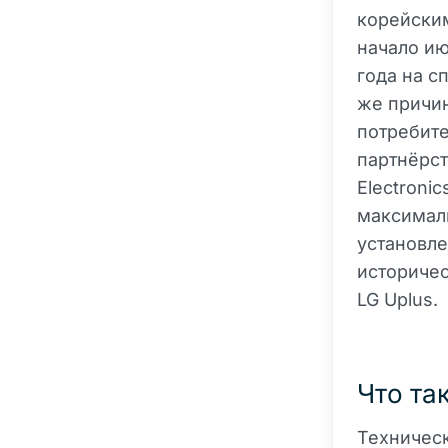
корейским
начало ию
года на с
же причин
потребите
партнёрст
Electroni
максималь
установле
историчес
LG Uplus.
Что та
Техническ