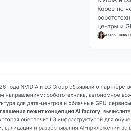
Корее по ч
робототехн
центры и G
ИИ…
Автор: Giulia F
26 года NVIDIA и LG Group объявили о партнёрств
м направлениям: робототехника, автономное во
ктура для дата-центров и облачные GPU-сервис
глашения лежит концепция AI factory
, вычислит
которая обеспечит LG инфраструктурой для обуче
, валидации и развёртывания AI-приложений во 