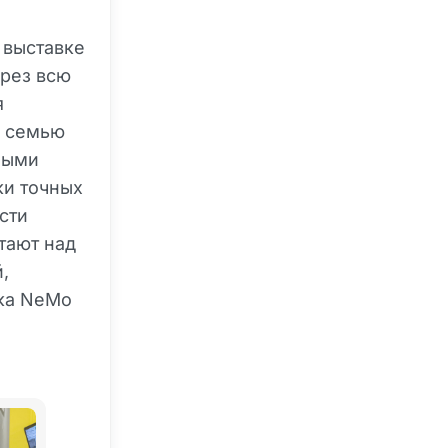
 выставке
ерез всю
я
с семью
мыми
ки точных
сти
тают над
,
рка NeMo