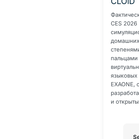
CLOiD
Фактическ
CES 2026 
симуляцио
домашних 
степеням
пальцами 
виртуальн
языковых 
EXAONE, 
разработа
и открыты
S