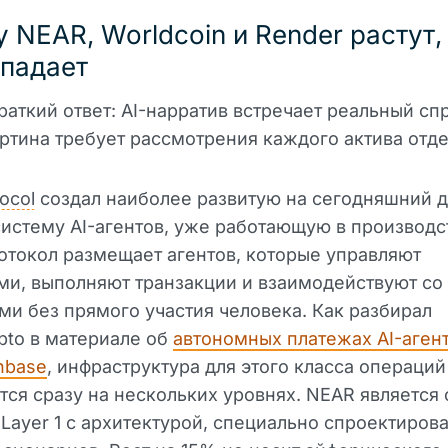
 NEAR, Worldcoin и Render растут,
 падает
краткий ответ: AI-нарратив встречает реальный сп
ртина требует рассмотрения каждого актива отде
ocol
создал наиболее развитую на сегодняшний д
систему AI-агентов, уже работающую в производ
отокол размещает агентов, которые управляют
и, выполняют транзакции и взаимодействуют со
ми без прямого участия человека. Как разбирал
pto в материале об
автономных платежах AI-аген
inbase
, инфраструктура для этого класса операций
ся сразу на нескольких уровнях. NEAR является
Layer 1 с архитектурой, специально спроектиров