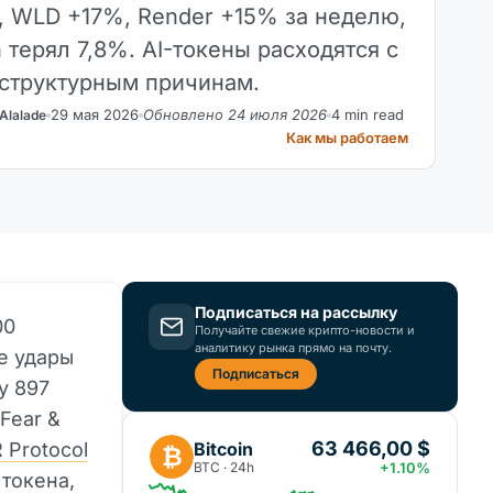
 WLD +17%, Render +15% за неделю,
n терял 7,8%. AI-токены расходятся с
структурным причинам.
29 мая 2026
Обновлено 24 июля 2026
4 min read
Alalade
Как мы работаем
Подписаться на рассылку
00
Получайте свежие крипто-новости и
аналитику рынка прямо на почту.
е удары
Подписаться
у 897
Fear &
63 466,00 $
Bitcoin
 Protocol
₿
BTC · 24h
+1.10%
 токена,