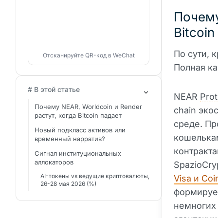
Почему
Bitcoin
По сути, 
Отсканируйте QR-код в WeChat
Полная ка
# В этой статье
NEAR
Prot
Почему NEAR, Worldcoin и Render
chain эко
растут, когда Bitcoin падает
среде. Пр
Новый подкласс активов или
кошелькам
временный нарратив?
контракта
Сигнал институциональных
аллокаторов
SpazioCry
AI-токены vs ведущие криптовалюты,
Visa и Co
26-28 мая 2026 (%)
формирует
немногих 