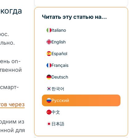
 когда
Читать эту статью на...
Italiano
рос.
English
льно.
Español
ень on-
Français
ственной
Deutsch
 смарт-
한국어
Русский
тов через
中文
 одним из
日本語
анной для