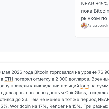
NEAR +15%,
пока Bitcoi
рынком по 
Автор: Joseph 
8 мая 2026 года
Bitcoin
торговался на уровне 76 9
 а
ETH
потерял отметку в 2 000 долларов. Военны
рану привели к ликвидации позиций
long
на сумм
 долларов, согласно данным CoinGlass, а индекс 
стился до 33. Тем не менее в тот же период
NEAR
 15%,
Worldcoin
на 17%, Render на 15%. Три разных