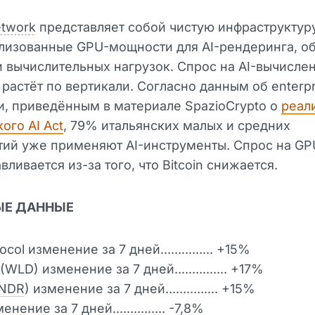
twork
представляет собой чистую инфраструктур
лизованные GPU-мощности для AI-рендеринга, о
 вычислительных нагрузок. Спрос на AI-вычислен
 растёт по вертикали. Согласно данным об enterpr
, приведённым в материале SpazioCrypto о
реал
ого AI Act
, 79% итальянских малых и средних
ий уже применяют AI-инструменты. Спрос на GP
вливается из-за того, что Bitcoin снижается.
ЫЕ ДАННЫЕ
col изменение за 7 дней............... +15%
(WLD) изменение за 7 дней............... +17%
NDR
) изменение за 7 дней............... +15%
енение за 7 дней............... -7,8%