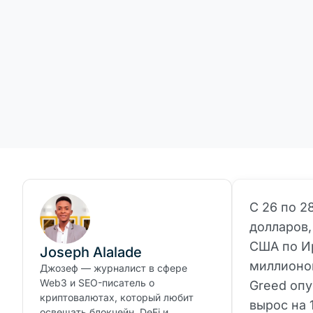
С 26 по 2
долларов,
США по И
Joseph Alalade
миллионов
Джозеф — журналист в сфере
Web3 и SEO-писатель о
Greed опу
криптовалютах, который любит
вырос на
освещать блокчейн, DeFi и