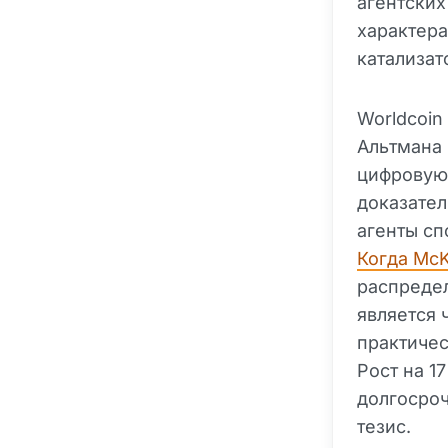
агентских
характера
катализат
Worldcoin
Альтмана 
цифровую 
доказател
агенты сп
Когда McK
распредел
является 
практичес
Рост на 1
долгосроч
тезис.