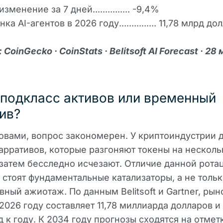
зменение за 7 дней............... -9,4%
а AI-агентов в 2026 году............... 11,78 млрд до
CoinGecko · CoinStats · Belitsoft AI Forecast · 28
подкласс активов или временный
ив?
вами, вопрос закономерен. У криптоиндустрии 
арративов, которые разгоняют токены на несколь
 затем бесследно исчезают. Отличие данной ротац
й стоят фундаментальные катализаторы, а не толь
вный ажиотаж. По данным Belitsoft и Gartner, рыно
 2026 году составляет 11,78 миллиарда долларов и
д к году. К 2034 году прогнозы сходятся на отмет