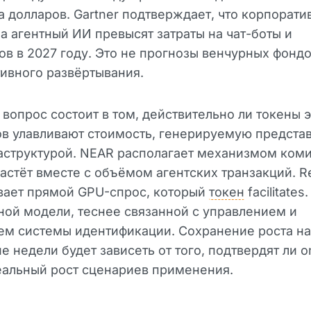
 долларов. Gartner подтверждает, что корпорати
а агентный ИИ превысят затраты на чат-боты и
ов в 2027 году. Это не прогнозы венчурных фондо
ивного развёртывания.
вопрос состоит в том, действительно ли токены 
ов улавливают стоимость, генерируемую предста
аструктурой. NEAR располагает механизмом коми
астёт вместе с объёмом агентских транзакций. R
вает прямой GPU-спрос, который
токен
facilitates
ной модели, теснее связанной с управлением и
м системы идентификации. Сохранение роста на
 недели будет зависеть от того, подтвердят ли o
еальный рост сценариев применения.