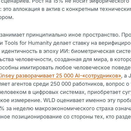
 сценариев. Рост на 15% не носит эйфорического
: это аллокация в актив с конкретным техническ
ором.
 занимает принципиально иное пространство. Пр
и Tools for Humanity делает ставку на верифицир
идентичность в эпоху ИИ: биометрическая сист
ьства человечности, созданная для мира, в котор
особны имитировать любое человеческое поведе
insey разворачивает 25 000 AI-«сотрудников»
, а
яет агентов среди 250 000 работников, вопрос о 
человеком в цифровых системах, приобретает су
кое измерение. WLD оценивает именно эту проб
7% за неделю макроэкономического страха означ
ное позиционирование со стороны тех, кто разде