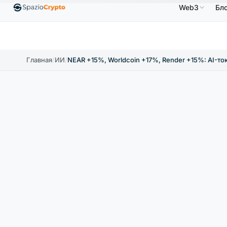
Web3
Бл
$
Ethereum
1 880,58 $
Tether
0,9991 $
BNB
↑1.10%
ETH
↑1.90%
USDT
↑0.00%
BN
Главная
/
ИИ
/
NEAR +15%, Worldcoin +17%, Render +15%: AI-ток