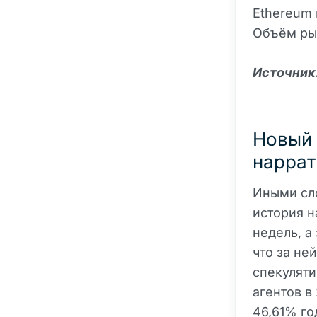
Ethereum и
Объём рынк
Источник: 
Новый 
наррат
Иными сло
история н
недель, а
что за не
спекуляти
агентов в
46,61% го