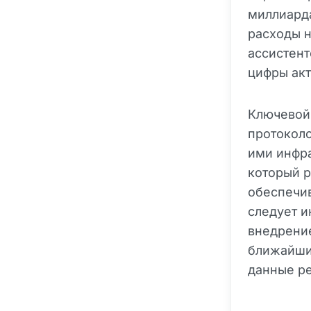
миллиарда
расходы н
ассистент
цифры акт
Ключевой 
протокол
ими инфр
который р
обеспечи
следует и
внедрение
ближайшие
данные р