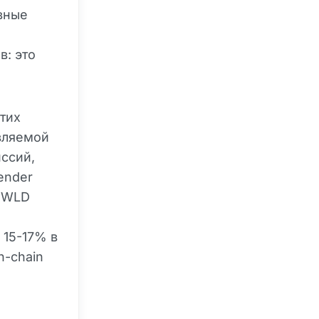
вные
в: это
этих
вляемой
ссий,
ender
. WLD
 15-17% в
n-chain