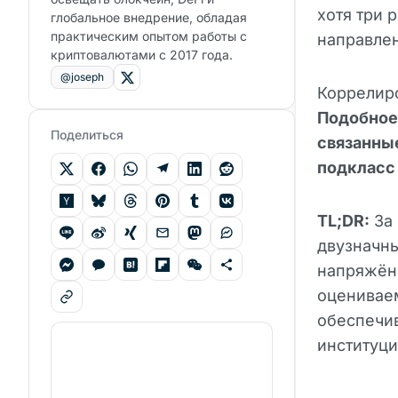
хотя три 
глобальное внедрение, обладая
практическим опытом работы с
направлен
криптовалютами с 2017 года.
@joseph
Коррелиро
Подобное 
Поделиться
связанны
подкласс 
TL;DR:
За 
двузначны
напряжён
оцениваем
обеспечив
институци