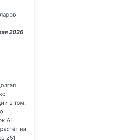
лларов
 мая 2026
долгая
ко
ии в том,
ко
к AI-
 растёт на
ке 251