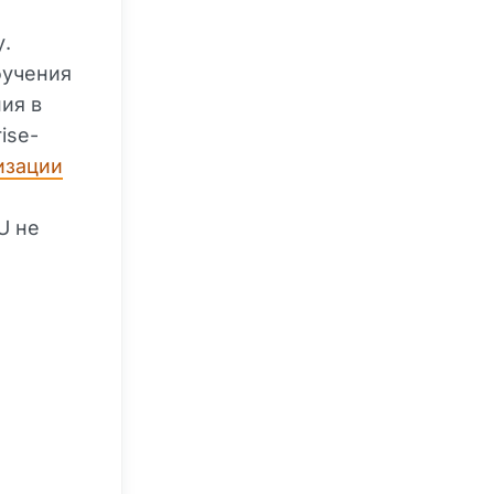
у.
бучения
ия в
ise-
изации
U не