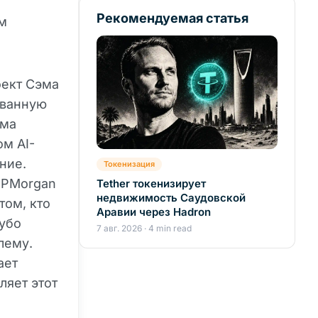
Рекомендуемая статья
им
оект Сэма
ованную
ема
ом AI-
ние.
Токенизация
 JPMorgan
Tether токенизирует
недвижимость Саудовской
том, кто
Аравии через Hadron
губо
7 авг. 2026 · 4 min read
лему.
ает
ляет этот