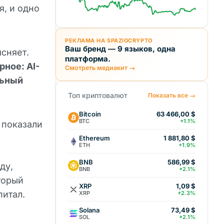
я, и одно
РЕКЛАМА НА SPAZIOCRYPTO
Ваш бренд — 9 языков, одна
сняет.
платформа.
ное: AI-
Смотреть медиакит →
льный
Топ криптовалют
Показать все →
Bitcoin
63 466,00 $
BTC
+1.1%
 показали
Ethereum
1 881,80 $
ETH
+1.9%
BNB
586,99 $
ду,
BNB
+2.1%
торый
XRP
1,09 $
питал.
XRP
+2.3%
Solana
73,49 $
SOL
+2.1%