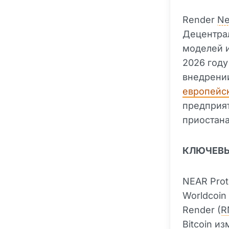
Render
Ne
Децентра
моделей и
2026 году
внедрении
европейск
предприят
приостана
КЛЮЧЕВ
NEAR Proto
Worldcoin 
Render (
R
Bitcoin изм